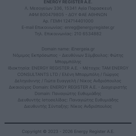
ENERGY REGISTER Α.Ε.
Λ. Μεσογείων 336, 15341 Αγία Παρασκευή
ΑΦΜ 800479805 - ΔΟΥ ΦΑΕ ΑΘΗΝΩΝ
Αρ. ΓΕΜΗ 124714401000
E-mail Επικοινωνίας:
enreg@energyregister.gr
Τηλ. Επικοινωνίας: 210 6534882
Domain name: iEnergeia.gr
Νόμιμος Εκπρόσωπος - Διευθύνων Σύμβουλος: Φώτης
Μπορμπόλης
Ιδιοκτησία: ENERGY REGISTER Α.Ε. - Μέτοχοι: TAM ENERGY
CONSULTANTS LTD / Ελένη Μπορμπόλη / Γιώργος
Δεληγιάννης / Γιώτα Ευαγγελή / Νίκος Ανδριόπουλος
Δικαιούχος Domain: ENERGY REGISTER Α.Ε. - Διαχειριστής
Domain: Παναγιώτης Ευθυμιάδης
Διευθυντής Ιστοσελίδας: Παναγιώτης Ευθυμιάδης
Διευθυντής Σύνταξης: Νίκος Ανδριόπουλος
Copyright © 2023 - 2026 Energy Register Α.Ε.