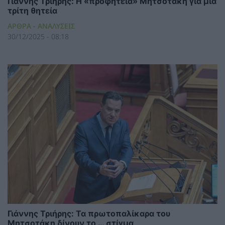
Γιάννης Τριήρης: Η «προφητεία» Μητσοτάκη για μια
τρίτη θητεία
ΑΡΘΡΑ - ΑΝΑΛΥΣΕΙΣ
30/12/2025 - 08:18
Γιάννης Τριήρης: Τα πρωτοπαλίκαρα του
Μητσοτάκη δίνουν το … στίγμα