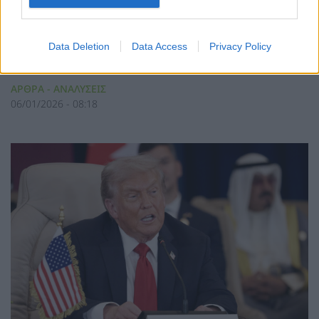
Data Deletion
Data Access
Privacy Policy
Γιάννης Τριήρης: Και αν βρεθούμε εμείς στη θέση
της Βενεζουέλας;
ΑΡΘΡΑ - ΑΝΑΛΥΣΕΙΣ
06/01/2026 - 08:18