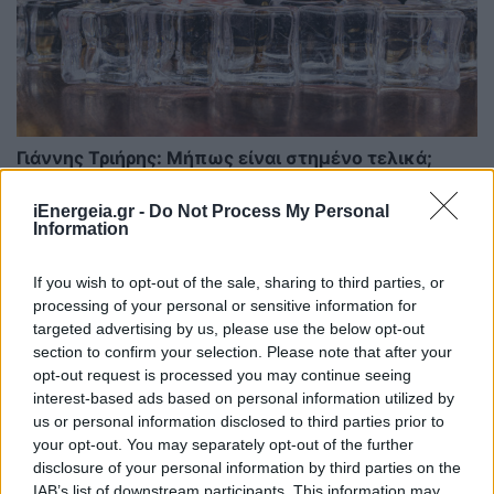
Γιάννης Τριήρης: Μήπως είναι στημένο τελικά;
ΑΡΘΡΑ - ΑΝΑΛΥΣΕΙΣ
iEnergeia.gr -
Do Not Process My Personal
08/01/2026 - 08:04
Information
If you wish to opt-out of the sale, sharing to third parties, or
processing of your personal or sensitive information for
targeted advertising by us, please use the below opt-out
section to confirm your selection. Please note that after your
opt-out request is processed you may continue seeing
interest-based ads based on personal information utilized by
us or personal information disclosed to third parties prior to
your opt-out. You may separately opt-out of the further
disclosure of your personal information by third parties on the
IAB’s list of downstream participants. This information may