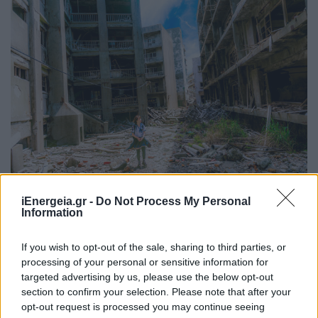
iEnergeia.gr -
Do Not Process My Personal
Γιάννης Τριήρης: Ο πόλεμος ως νέα
Information
«κανονικότητα»
ΑΡΘΡΑ - ΑΝΑΛΥΣΕΙΣ
If you wish to opt-out of the sale, sharing to third parties, or
17/03/2026 - 08:12
processing of your personal or sensitive information for
targeted advertising by us, please use the below opt-out
section to confirm your selection. Please note that after your
opt-out request is processed you may continue seeing