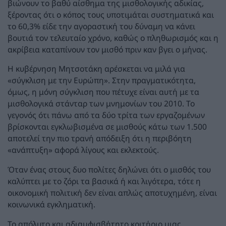
βιώνουν το βαθύ αίσθημα της μισθολογικής αδικίας,
ξέροντας ότι ο κόπος τους υποτιμάται συστηματικά και
το 60,3% είδε την αγοραστική του δύναμη να κάνει
βουτιά τον τελευταίο χρόνο, καθώς ο πληθωρισμός και η
ακρίβεια καταπίνουν τον μισθό πριν καν βγει ο μήνας.
Η κυβέρνηση Μητσοτάκη αρέσκεται να μιλά για
«σύγκλιση με την Ευρώπη». Στην πραγματικότητα,
όμως, η μόνη σύγκλιση που πέτυχε είναι αυτή με τα
μισθολογικά στάνταρ των μνημονίων του 2010. Το
γεγονός ότι πάνω από τα δύο τρίτα των εργαζομένων
βρίσκονται εγκλωβισμένα σε μισθούς κάτω των 1.500
αποτελεί την πιο τρανή απόδειξη ότι η περιβόητη
«ανάπτυξη» αφορά λίγους και εκλεκτούς.
Όταν ένας στους δυο πολίτες δηλώνει ότι ο μισθός του
καλύπτει με το ζόρι τα βασικά ή και λιγότερα, τότε η
οικονομική πολιτική δεν είναι απλώς αποτυχημένη, είναι
κοινωνικά εγκληματική.
Το απόλυτο και αδιαμφισβήτητο κριτήριο μιας