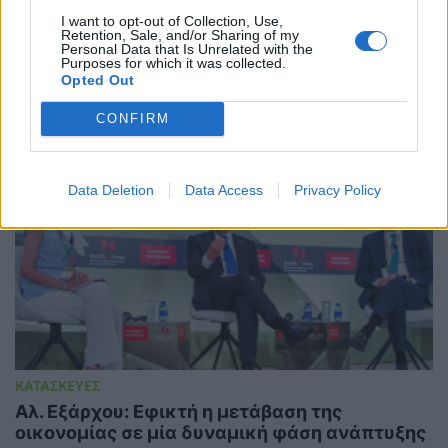
6 λάθη που δεν θα έκανε ποτέ ένας ειδικός σε
I want to opt-out of Collection, Use,
θέματα ενέργειας
Retention, Sale, and/or Sharing of my
Personal Data that Is Unrelated with the
29/07/2026 - 07:01
Purposes for which it was collected.
Opted Out
CONFIRM
Data Deletion
Data Access
Privacy Policy
ΚΑΤΑΣΚΕΥΕΣ
Αλ. Εξάρχου: Εφικτή η μετάβαση της
οικονομίας σε μία δυναμική φάση ανάπτυξης