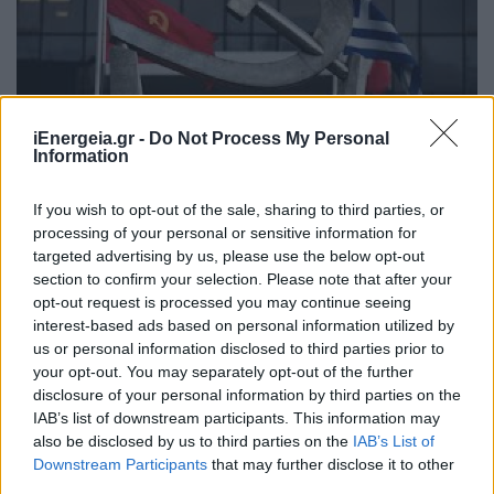
iEnergeia.gr -
Do Not Process My Personal
Information
Το ΚΚΕ για την ανατίναξη των
εκσκαφέων στο ορυχείο της
If you wish to opt-out of the sale, sharing to third parties, or
Μαυροπηγής: Πρόκειται για έγκλημα
processing of your personal or sensitive information for
targeted advertising by us, please use the below opt-out
με ιστορία και ενόχους
section to confirm your selection. Please note that after your
ΠΟΛΙΤΙΚΗ
opt-out request is processed you may continue seeing
23/06/2026 - 11:06
interest-based ads based on personal information utilized by
us or personal information disclosed to third parties prior to
your opt-out. You may separately opt-out of the further
disclosure of your personal information by third parties on the
IAB’s list of downstream participants. This information may
also be disclosed by us to third parties on the
IAB’s List of
Downstream Participants
that may further disclose it to other
third parties.