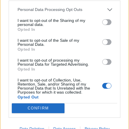
Personal Data Processing Opt Outs
I want to opt-out of the Sharing of my
personal data.
Opted In
I want to opt-out of the Sale of my
Personal Data.
Opted In
Στη Βουλή φέρνει ο ΣΥΡΙΖΑ-ΠΣ την
I want to opt-out of processing my
Personal Data for Targeted Advertising.
απολιγνιτοποίηση και τη δίκαιη
Opted In
μετάβασης
I want to opt-out of Collection, Use,
ΠΟΛΙΤΙΚΗ
Retention, Sale, and/or Sharing of my
Personal Data that Is Unrelated with the
28/05/2026 - 10:03
Purposes for which it was collected.
Opted Out
CONFIRM
Data Deletion
Data Access
Privacy Policy