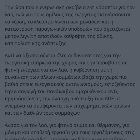
Την ώρα που η ενεργειακή ακρίβεια εκτινάσσεται για τον
λαό, ενώ για τους ομίλους της ενέργειας εκτινάσσονται
τα κέρδη, το κλείσιμο λιγνιτικών μονάδων και η
καταστροφή παραγωγικών υποδομών που σχετίζονται
με τον λιγνίτη αποτελούν καθρέφτη της άδικης,
καπιταλιστικής ανάπτυξης.
Αντί να αξιοποιούνται όλες οι δυνατότητες για την
ενεργειακή επάρκεια της χώρας και την πρόσβαση σε
φτηνή ενέργεια για τον λαό, η κυβέρνηση με τη
συναίνεση των άλλων κομμάτων, βάζει την χώρα πιο
βαθιά στους ενεργειακούς ανταγωνισμούς, εκτοξεύοντας
την εισαγωγή του πανάκριβου αμερικάνικου LNG,
πριμοδοτώντας την άναρχη ανάπτυξη των ΑΠΕ με
γνώμονα τα συμφέροντα των επιχειρηματικών ομίλων
και των διεθνών τους συμμάχων.
Ανάσα για τον λαό, για φτηνό ρεύμα και θέρμανση, για
μόνιμη και σταθερή εργασία για τους εργαζόμενους στις
λιγνιτικές μονάδες, μπορούν να δώσουν οι προτάσεις