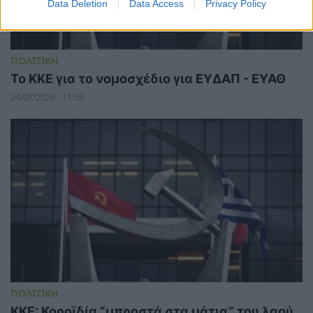
Data Deletion
Data Access
Privacy Policy
ΠΟΛΙΤΙΚΗ
To KKE για το νομοσχέδιο για ΕΥΔΑΠ - ΕΥΑΘ
24/07/2026 - 11:59
ΠΟΛΙΤΙΚΗ
ΚΚΕ: Κοροϊδία “μπροστά στα μάτια” του λαού