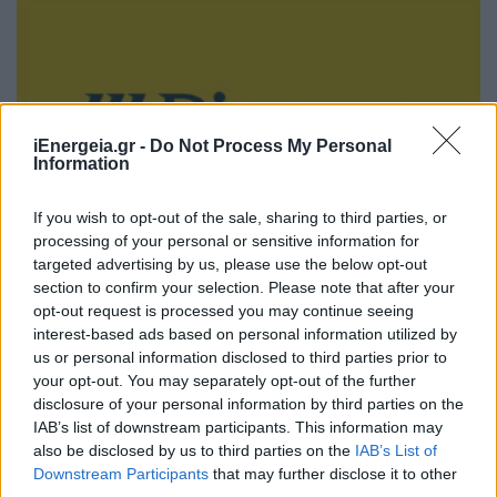
iEnergeia.gr -
Do Not Process My Personal
Information
If you wish to opt-out of the sale, sharing to third parties, or
processing of your personal or sensitive information for
targeted advertising by us, please use the below opt-out
ΧΡΗΣΤΙΚΑ
section to confirm your selection. Please note that after your
Νέες χρηματοδοτήσεις €500 εκατ. για
opt-out request is processed you may continue seeing
πράσινη και ψηφιακή μετάβαση από την
interest-based ads based on personal information utilized by
Πειραιώς μέσω συμφωνίας με την EBRD
us or personal information disclosed to third parties prior to
03/08/2026 - 13:11
your opt-out. You may separately opt-out of the further
disclosure of your personal information by third parties on the
IAB’s list of downstream participants. This information may
also be disclosed by us to third parties on the
IAB’s List of
Downstream Participants
that may further disclose it to other