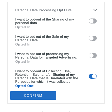
third parties.
Personal Data Processing Opt Outs
I want to opt-out of the Sharing of my
personal data.
Opted In
I want to opt-out of the Sale of my
ΣΥΜΒΑΤΙΚΕΣ ΠΗΓΕΣ
Personal Data.
Opted In
Ο ΣΠΑΡΤΑΚΟΣ για την εξαγγελία επενδύσεων
στην περιοχή και την ανάγκη υλοποίησής
I want to opt-out of processing my
τους
Personal Data for Targeted Advertising.
Opted In
29/07/2026 - 11:13
I want to opt-out of Collection, Use,
Retention, Sale, and/or Sharing of my
Personal Data that Is Unrelated with the
Purposes for which it was collected.
Opted Out
CONFIRM