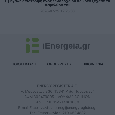
Η μεγάλη επιστροφή ενός ξενοδοχείου που δεν ξέχασε το
παρελθόν του
2026-07-29 12:25:00
iEnergeia.gr
ΠΟΙΟΙ ΕΙΜΑΣΤΕ
ΟΡΟΙ ΧΡΗΣΗΣ
ΕΠΙΚΟΙΝΩΝΙΑ
ENERGY REGISTER Α.Ε.
Λ. Μεσογείων 336, 15341 Αγία Παρασκευή
ΑΦΜ 800479805 - ΔΟΥ ΦΑΕ ΑΘΗΝΩΝ
Αρ. ΓΕΜΗ 124714401000
E-mail Επικοινωνίας:
enreg@energyregister.gr
Τηλ. Επικοινωνίας: 210 6534882