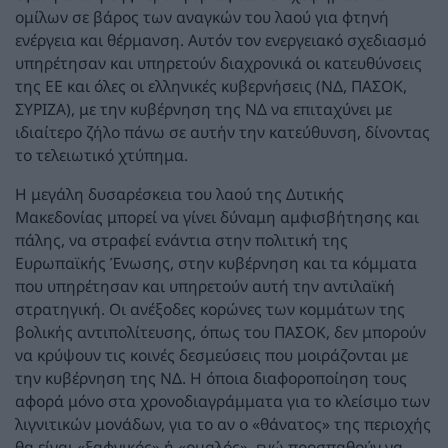
ομίλων σε βάρος των αναγκών του λαού για φτηνή
ενέργεια και θέρμανση. Αυτόν τον ενεργειακό σχεδιασμό
υπηρέτησαν και υπηρετούν διαχρονικά οι κατευθύνσεις
της ΕΕ και όλες οι ελληνικές κυβερνήσεις (ΝΔ, ΠΑΣΟΚ,
ΣΥΡΙΖΑ), με την κυβέρνηση της ΝΔ να επιταχύνει με
ιδιαίτερο ζήλο πάνω σε αυτήν την κατεύθυνση, δίνοντας
το τελειωτικό χτύπημα.
Η μεγάλη δυσαρέσκεια του λαού της Δυτικής
Μακεδονίας μπορεί να γίνει δύναμη αμφισβήτησης και
πάλης, να στραφεί ενάντια στην πολιτική της
Ευρωπαϊκής Ένωσης, στην κυβέρνηση και τα κόμματα
που υπηρέτησαν και υπηρετούν αυτή την αντιλαϊκή
στρατηγική. Οι ανέξοδες κορώνες των κομμάτων της
βολικής αντιπολίτευσης, όπως του ΠΑΣΟΚ, δεν μπορούν
να κρύψουν τις κοινές δεσμεύσεις που μοιράζονται με
την κυβέρνηση της ΝΔ. Η όποια διαφοροποίηση τους
αφορά μόνο στα χρονοδιαγράμματα για το κλείσιμο των
λιγνιτικών μονάδων, για το αν ο «θάνατος» της περιοχής
θα είναι «ξαφνικός» ή «ομαλός», ενώ προσπαθούν να