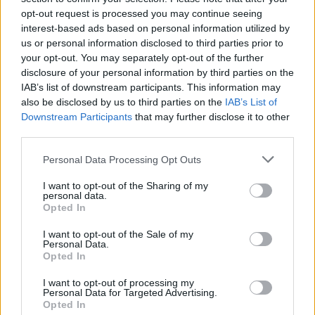
“συμφέροντα” που ωφελούνται από
opt-out request is processed you may continue seeing
την καθυστέρηση υλοποίησης των
interest-based ads based on personal information utilized by
us or personal information disclosed to third parties prior to
υποδομών αποθήκευσης ενέργειας
your opt-out. You may separately opt-out of the further
ΠΟΛΙΤΙΚΗ
disclosure of your personal information by third parties on the
25/06/2026 - 14:53
IAB’s list of downstream participants. This information may
also be disclosed by us to third parties on the
IAB’s List of
Downstream Participants
that may further disclose it to other
third parties.
Personal Data Processing Opt Outs
I want to opt-out of the Sharing of my
personal data.
Opted In
I want to opt-out of the Sale of my
Personal Data.
Opted In
I want to opt-out of processing my
Personal Data for Targeted Advertising.
Στ. Παπασταύρου: Καταδικάζουμε
Opted In