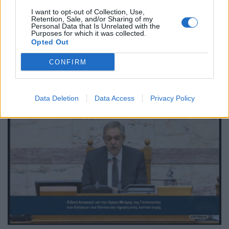
την προσπάθεια της Τουρκίας να
I want to opt-out of Collection, Use,
αποκλείσει την Κύπρο από τις
Retention, Sale, and/or Sharing of my
Personal Data that Is Unrelated with the
άτυπες προπαρασκευαστικές
Purposes for which it was collected.
Opted Out
διαδικασίες της COP31
CONFIRM
ΠΟΛΙΤΙΚΗ
25/06/2026 - 14:13
Data Deletion
Data Access
Privacy Policy