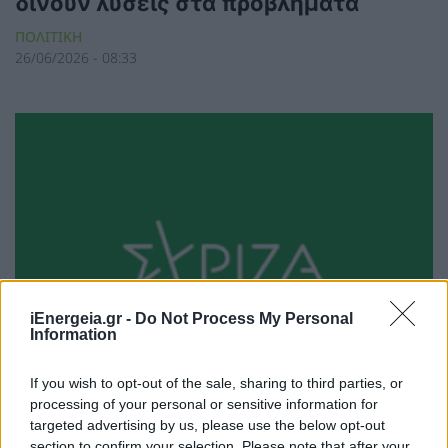
δίνουν λύσεις στα προβλήματα
ΠΟΛΙΤΙΚΗ
26/06/2026 - 08:33
iEnergeia.gr -
Do Not Process My Personal
Information
If you wish to opt-out of the sale, sharing to third parties, or
processing of your personal or sensitive information for
targeted advertising by us, please use the below opt-out
ΣΥΡΙΖΑ ΠΣ: Ομολογία ΑΔΜΗΕ για
section to confirm your selection. Please note that after your