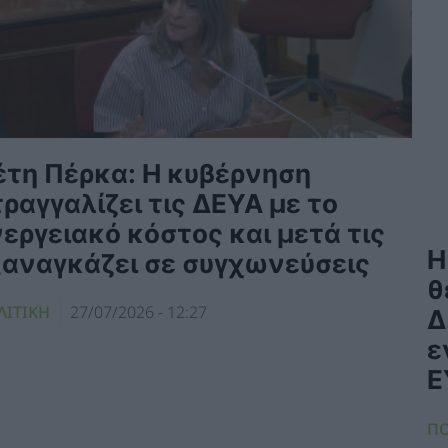
έτη Πέρκα: Η κυβέρνηση
ραγγαλίζει τις ΔΕΥΑ με το
εργειακό κόστος και μετά τις
Η
ξαναγκάζει σε συγχωνεύσεις
θ
ΛΙΤΙΚΗ
27/07/2026 - 12:27
Δ
ε
Ε
ΠΟ