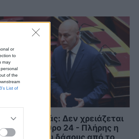
sonal or
ection to
ou may
 personal
out of the
 downstream
B’s List of
ιώργος Αμυράς: Δεν χρειάζεται
λλαγή το άρθρο 24 - Πλήρης η
ροστασία του δάσους από το