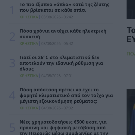
Cenergy Holdings: Αύριο η ενημέρωση
To πιο έξυπνο «όπλο» κατά της ζέστης
επενδυτών και αναλυτών επί των
που βρίσκεται σε κάθε σπίτι
αποτελεσμάτων A’ εξαμήνου 2026
ΧΡΗΣΤΙΚΑ
03/08/2026 - 06:42
ΧΡΗΣΤΙΚΑ
04/08/2026 - 13:22
To
Πόσα χρόνια αντέχει κάθε ηλεκτρική
Δημόσια διαβούλευση για τις Παραμέτρους
συσκευή
Ε
του Ετήσιου Προγραμματισμού ΥΦΑ των
Ετών 2027-2041
ΧΡΗΣΤΙΚΑ
03/08/2026 - 06:42
ΣΥΜΒΑΤΙΚΕΣ ΠΗΓΕΣ
04/08/2026 - 12:44
ΠΟ
Γιατί οι 26°C στο κλιματιστικό δεν
αποτελούν την ιδανική ρύθμιση για
Παπαθανάσης: Πρόσκληση ύψους 3.071.591
όλους
εκατ. ευρώ για τη διασυνοριακή συνεργασία
και την περιβαλλοντική προστασία της
ΧΡΗΣΤΙΚΑ
04/08/2026 - 07:01
λίμνης Δοϊράνης
ΠΕΡΙΒΑΛΛΟΝ
04/08/2026 - 11:45
Πόση απόσταση πρέπει να έχει το
φορητό κλιματιστικό από τον τοίχο για
μέγιστη εξοικονόμηση ρεύματος;
ΓΕΝΟΠ ΟΜΙΛΟΥ ΔΕΗ – ΑΔΜΗΕ / Κ.Η.Ε.: Οι
εργαζόμενοι στην πρώτη γραμμή – Οι
ΧΡΗΣΤΙΚΑ
04/08/2026 - 07:02
θεσμικές και διοικητικές ευθύνες δεν
μετακυλίονται
Νέες χρηματοδοτήσεις €500 εκατ. για
ΗΛΕΚΤΡΙΣΜΟΣ
04/08/2026 - 11:41
πράσινη και ψηφιακή μετάβαση από
την Πειραιώς μέσω συμφωνίας με την