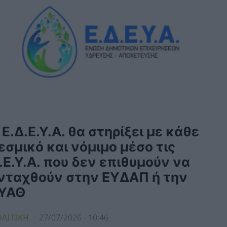
 Ε.Δ.Ε.Υ.Α. θα στηρίξει με κάθε
εσμικό και νόμιμο μέσο τις
.Ε.Υ.Α. που δεν επιθυμούν να
νταχθούν στην ΕΥΔΑΠ ή την
ΥΑΘ
ΛΙΤΙΚΗ
27/07/2026 - 10:46