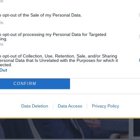
In
ρωτοπορία της Ευρώπης
Σ
o opt-out of the Sale of my Personal Data.
ΛΙΤΙΚΗ
27/07/2026 - 09:17
ΠΟ
In
to opt-out of processing my Personal Data for Targeted
ing.
In
o opt-out of Collection, Use, Retention, Sale, and/or Sharing
ersonal Data that Is Unrelated with the Purposes for which it
lected.
Out
CONFIRM
Data Deletion
Data Access
Privacy Policy