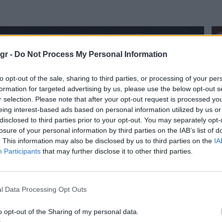
gr -
Do Not Process My Personal Information
to opt-out of the sale, sharing to third parties, or processing of your per
formation for targeted advertising by us, please use the below opt-out s
r selection. Please note that after your opt-out request is processed y
eing interest-based ads based on personal information utilized by us or
disclosed to third parties prior to your opt-out. You may separately opt-
losure of your personal information by third parties on the IAB’s list of
. This information may also be disclosed by us to third parties on the
IA
Participants
that may further disclose it to other third parties.
 Μανιάτης: Για μια νέα
Γ
l Data Processing Opt Outs
λοκληρωμένη εθνική Θαλάσσια
α
o opt-out of the Sharing of my personal data.
τρατηγική με την Ελλάδα στην
π