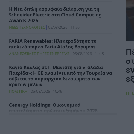
Η Νέα διπλή κορυφαία διάκριση για τη
Schneider Electric στα Cloud Computing
Awards 2026
ΝΕΕΣ ΤΕΧΝΟΛΟΓΙΕΣ
05/08/2026 - 11:56
FARIA Renewables: Ηλεκτροδότησε το
αιολικό πάρκο Faria Αίολος Λάρυμνα
Π
ΑΝΑΝΕΩΣΙΜΕΣ ΠΗΓΕΣ ΕΝΕΡΓΕΙΑΣ
05/08/2026 - 11:15
στ
Κάγια Κάλλας σε Γ. Μανιάτη για «Γαλάζια
εν
Πατρίδα»: Η ΕΕ αναμένει από την Τουρκία να
ε
σέβεται τα κυριαρχικά δικαιώματα των
κρατών μελών
ΠΟΛΙΤΙΚΗ
05/08/2026 - 10:49
ΠΟ
Cenergy Holdings: Οικονομικά
αποτελέσματα πρώτου εξαμήνου 2026
ΧΡΗΣΤΙΚΑ
05/08/2026 - 10:06
Προχωρά η επένδυση της Λάρισα