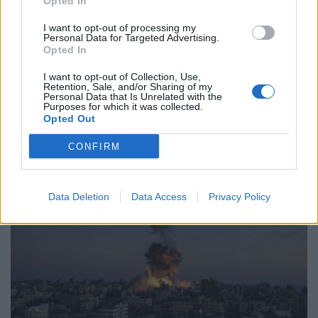
Opted In
I want to opt-out of processing my
Κιρίλ Ντμίτριεφ: Χωρίς το πετρέλαιο
Personal Data for Targeted Advertising.
της Ρωσίας η παγκόσμια αγορά
Opted In
ενέργειας δεν μπορεί να παραμείνει
I want to opt-out of Collection, Use,
σταθερή
Retention, Sale, and/or Sharing of my
Personal Data that Is Unrelated with the
Purposes for which it was collected.
ΚΟΣΜΟΣ
Opted Out
13/03/2026 - 09:37
CONFIRM
Data Deletion
Data Access
Privacy Policy