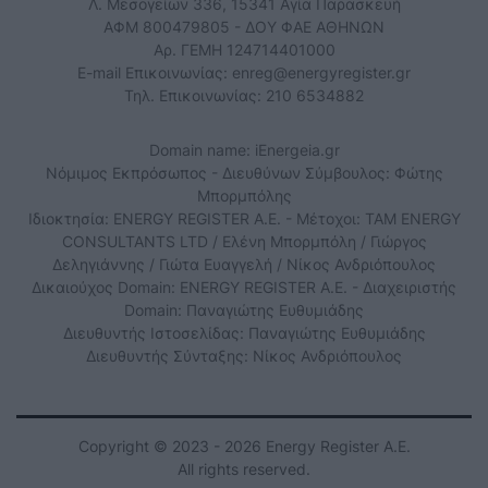
Λ. Μεσογείων 336, 15341 Αγία Παρασκευή
ΑΦΜ 800479805 - ΔΟΥ ΦΑΕ ΑΘΗΝΩΝ
Αρ. ΓΕΜΗ 124714401000
E-mail Επικοινωνίας:
enreg@energyregister.gr
Τηλ. Επικοινωνίας: 210 6534882
Domain name: iEnergeia.gr
Νόμιμος Εκπρόσωπος - Διευθύνων Σύμβουλος: Φώτης
Μπορμπόλης
Ιδιοκτησία: ENERGY REGISTER Α.Ε. - Μέτοχοι: TAM ENERGY
CONSULTANTS LTD / Ελένη Μπορμπόλη / Γιώργος
Δεληγιάννης / Γιώτα Ευαγγελή / Νίκος Ανδριόπουλος
Δικαιούχος Domain: ENERGY REGISTER Α.Ε. - Διαχειριστής
Domain: Παναγιώτης Ευθυμιάδης
Διευθυντής Ιστοσελίδας: Παναγιώτης Ευθυμιάδης
Διευθυντής Σύνταξης: Νίκος Ανδριόπουλος
Copyright © 2023 - 2026 Energy Register Α.Ε.
All rights reserved.