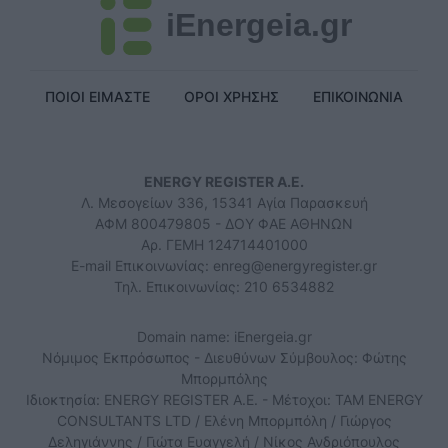
iEnergeia.gr
ΠΟΙΟΙ ΕΙΜΑΣΤΕ
ΟΡΟΙ ΧΡΗΣΗΣ
ΕΠΙΚΟΙΝΩΝΙΑ
ENERGY REGISTER Α.Ε.
Λ. Μεσογείων 336, 15341 Αγία Παρασκευή
ΑΦΜ 800479805 - ΔΟΥ ΦΑΕ ΑΘΗΝΩΝ
Αρ. ΓΕΜΗ 124714401000
E-mail Επικοινωνίας:
enreg@energyregister.gr
Τηλ. Επικοινωνίας: 210 6534882
Domain name: iEnergeia.gr
Νόμιμος Εκπρόσωπος - Διευθύνων Σύμβουλος: Φώτης
Μπορμπόλης
Ιδιοκτησία: ENERGY REGISTER Α.Ε. - Μέτοχοι: TAM ENERGY
CONSULTANTS LTD / Ελένη Μπορμπόλη / Γιώργος
Δεληγιάννης / Γιώτα Ευαγγελή / Νίκος Ανδριόπουλος