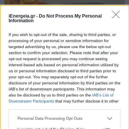
iEnergeia.gr -
Do Not Process My Personal
Information
If you wish to opt-out of the sale, sharing to third parties, or
processing of your personal or sensitive information for
targeted advertising by us, please use the below opt-out
section to confirm your selection. Please note that after your
opt-out request is processed you may continue seeing
interest-based ads based on personal information utilized by
us or personal information disclosed to third parties prior to
ΚΟΣΜΟΣ
your opt-out. You may separately opt-out of the further
Η Ουκρανία έπληξε ρωσικό τερματικό
disclosure of your personal information by third parties on the
σταθμό εξαγωγών και πετρελαϊκές
IAB’s list of downstream participants. This information may
εγκαταστάσεις
also be disclosed by us to third parties on the
IAB’s List of
Downstream Participants
that may further disclose it to other
27/07/2026 - 13:49
third parties.
Personal Data Processing Opt Outs