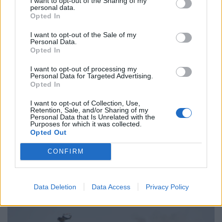
I want to opt-out of the Sharing of my
personal data.
Opted In
I want to opt-out of the Sale of my
Personal Data.
Opted In
I want to opt-out of processing my
Personal Data for Targeted Advertising.
Opted In
I want to opt-out of Collection, Use,
Retention, Sale, and/or Sharing of my
ΠΟΛΙΤΙΚΗ
Personal Data that Is Unrelated with the
Purposes for which it was collected.
Πολιτική συμφωνία για το 21ο πακέτο
Opted Out
κυρώσεων κατά της Ρωσίας πέτυχαν οι
πρέσβεις των 27 της ΕΕ
CONFIRM
23/07/2026 - 12:26
Data Deletion
Data Access
Privacy Policy