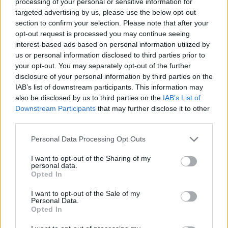
processing of your personal or sensitive information for
targeted advertising by us, please use the below opt-out
section to confirm your selection. Please note that after your
opt-out request is processed you may continue seeing
interest-based ads based on personal information utilized by
us or personal information disclosed to third parties prior to
your opt-out. You may separately opt-out of the further
disclosure of your personal information by third parties on the
IAB’s list of downstream participants. This information may
also be disclosed by us to third parties on the
IAB’s List of
Downstream Participants
that may further disclose it to other
third parties.
Personal Data Processing Opt Outs
ΚΟΣΜΟΣ
Κίνα: Ετήσια αύξηση 61% στην εγκατεστημένη
I want to opt-out of the Sharing of my
personal data.
αποθηκευτική ικανότητα από ανανεώσιμες
Opted In
πηγές στα τέλη Ιουνίου του 2026
03/08/2026 - 10:34
I want to opt-out of the Sale of my
Personal Data.
Opted In