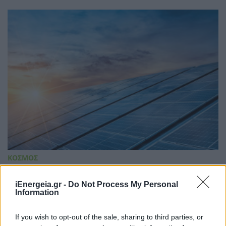
ΚΟΣΜΟΣ
Κίνα: Στόχος η αύξηση του ποσοστού της
παραγόμενης ενέργειας από μη ορυκτές
iEnergeia.gr -
Do Not Process My Personal
πηγές στο 50% μέχρι το 2030
Information
05/08/2026 - 09:08
If you wish to opt-out of the sale, sharing to third parties, or