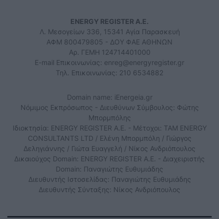
ENERGY REGISTER Α.Ε.
Λ. Μεσογείων 336, 15341 Αγία Παρασκευή
ΑΦΜ 800479805 - ΔΟΥ ΦΑΕ ΑΘΗΝΩΝ
Αρ. ΓΕΜΗ 124714401000
E-mail Επικοινωνίας:
enreg@energyregister.gr
Τηλ. Επικοινωνίας: 210 6534882
Domain name: iEnergeia.gr
Νόμιμος Εκπρόσωπος - Διευθύνων Σύμβουλος: Φώτης
Μπορμπόλης
Ιδιοκτησία: ENERGY REGISTER Α.Ε. - Μέτοχοι: TAM ENERGY
CONSULTANTS LTD / Ελένη Μπορμπόλη / Γιώργος
Δεληγιάννης / Γιώτα Ευαγγελή / Νίκος Ανδριόπουλος
Δικαιούχος Domain: ENERGY REGISTER Α.Ε. - Διαχειριστής
Domain: Παναγιώτης Ευθυμιάδης
Διευθυντής Ιστοσελίδας: Παναγιώτης Ευθυμιάδης
Διευθυντής Σύνταξης: Νίκος Ανδριόπουλος