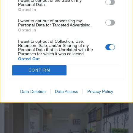
I want to opt-out of the Sale of my
Personal Data.
Opted In
I want to opt-out of processing my
Personal Data for Targeted Advertising.
Opted In
I want to opt-out of Collection, Use,
Retention, Sale, and/or Sharing of my
Personal Data that Is Unrelated with the
Purposes for which it was collected.
Opted Out
ΧΡΗΣΤΙΚΑ
To πιο έξυπνο «όπλο» κατά της ζέστης που
CONFIRM
βρίσκεται σε κάθε σπίτι
03/08/2026 - 06:42
Data Deletion
Data Access
Privacy Policy