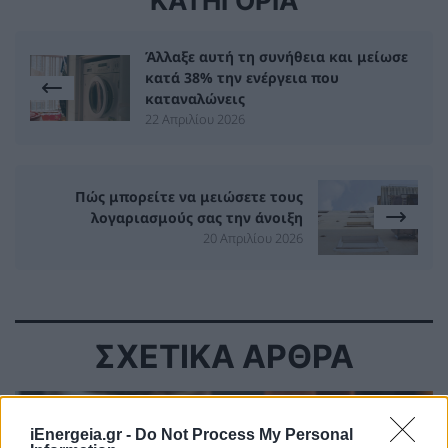
ΚΑΤΗΓΟΡΙΑ
Άλλαξε αυτή τη συνήθεια και μείωσε
κατά 38% την ενέργεια που
καταναλώνεις
22 Απριλίου 2026
Πώς μπορείτε να μειώσετε τους
λογαριασμούς σας την άνοιξη
20 Απριλίου 2026
ΣΧΕΤΙΚΑ ΑΡΘΡΑ
iEnergeia.gr -
Do Not Process My Personal