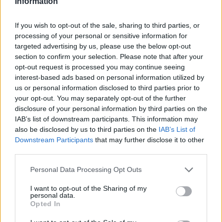
Information
If you wish to opt-out of the sale, sharing to third parties, or
processing of your personal or sensitive information for
targeted advertising by us, please use the below opt-out
section to confirm your selection. Please note that after your
opt-out request is processed you may continue seeing
interest-based ads based on personal information utilized by
us or personal information disclosed to third parties prior to
your opt-out. You may separately opt-out of the further
disclosure of your personal information by third parties on the
ΧΡΗΣΤΙΚΑ
IAB’s list of downstream participants. This information may
also be disclosed by us to third parties on the
IAB’s List of
Πόση απόσταση πρέπει να έχει το φορητό
Downstream Participants
that may further disclose it to other
κλιματιστικό από τον τοίχο για μέγιστη
third parties.
εξοικονόμηση ρεύματος;
04/08/2026 - 07:02
Personal Data Processing Opt Outs
I want to opt-out of the Sharing of my
personal data.
Opted In