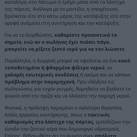
καταλήγει στο πάτωμα ή τρέχει μέσα από τα λάστιχα
της πόρτας. Ανάλογα με το μοντέλο, η αποχέτευση
βρίσκεται είτε στο κάτω μέρος της κατάψυξης είτε στην
οροφή ανάμεσα στη συντήρηση και την κατάψυξη.
Για να το διορθώσετε,
καθαρίστε προσεκτικά το
σημείο, ενώ αν ο σωλήνας έχει πιάσει πάγο,
μπορείτε να ρίξετε ζεστό νερό για να τον λιώσετε
.
Παράλληλα, η διαρροή μπορεί να οφείλεται σε ένα
κακά
τοποθετημένο ή φθαρμένο φίλτρο νερού
, σε
χαλαρές εσωτερικές συνδέσεις
ή ακόμη και σε κάποιο
πρόβλημα στην παγομηχανή
. Πριν ελέγξετε τις
σωληνώσεις για τυχόν ρωγμές, θυμηθείτε να βγάλετε το
ψυγείο από την πρίζα και να κλείσετε την παροχή νερού.
Φυσικά, η πρόληψη παραμένει η καλύτερη θεραπεία.
Απλές εργασίες συντήρησης, όπως ο
τακτικός
καθαρισμός στα λάστιχα της πόρτας
, εμποδίζουν την
είσοδο του ζεστού αέρα που δημιουργεί υδρατμούς.
Επίσης, βεβαιωθείτε ότι το ψυγείο είναι
απόλυτα