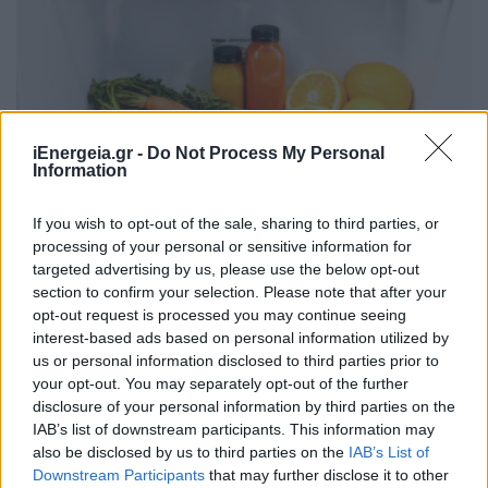
ΧΡΗΣΤΙΚΑ
iEnergeia.gr -
Do Not Process My Personal
Επισκευή ή αγορά νέου ψυγείου: Τι συμφέρει
Information
την τσέπη σας;
20/07/2026 - 06:47
If you wish to opt-out of the sale, sharing to third parties, or
processing of your personal or sensitive information for
targeted advertising by us, please use the below opt-out
section to confirm your selection. Please note that after your
opt-out request is processed you may continue seeing
interest-based ads based on personal information utilized by
us or personal information disclosed to third parties prior to
your opt-out. You may separately opt-out of the further
disclosure of your personal information by third parties on the
IAB’s list of downstream participants. This information may
also be disclosed by us to third parties on the
IAB’s List of
Downstream Participants
that may further disclose it to other