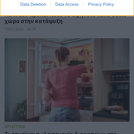
Data Deletion
Data Access
Privacy Policy
ΧΡΗΣΤΙΚΑ
Γιατί δεν πρέπει ποτέ να αφήνετε πολύ άδειο
χώρο στην κατάψυξη
10/07/2026 - 06:39
ΧΡΗΣΤΙΚΑ