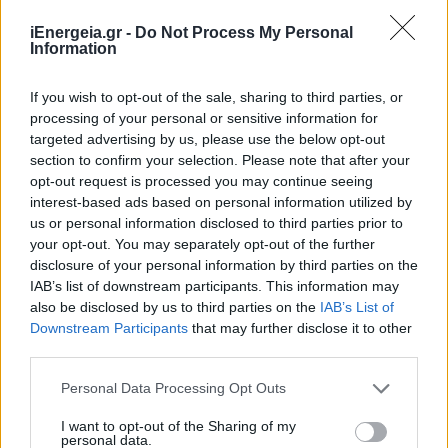
iEnergeia.gr -
Do Not Process My Personal
Information
If you wish to opt-out of the sale, sharing to third parties, or
processing of your personal or sensitive information for
targeted advertising by us, please use the below opt-out
section to confirm your selection. Please note that after your
opt-out request is processed you may continue seeing
interest-based ads based on personal information utilized by
us or personal information disclosed to third parties prior to
your opt-out. You may separately opt-out of the further
disclosure of your personal information by third parties on the
ΧΡΗΣΤΙΚΑ
IAB’s list of downstream participants. This information may
Όταν η πράσινη ενέργεια συναντά τον
also be disclosed by us to third parties on the
IAB’s List of
αθλητισμό: Επιτυχής πρεμιέρα για το Vlasti
Downstream Participants
that may further disclose it to other
Wind Trail
third parties.
10/06/2026 - 11:50
Personal Data Processing Opt Outs
I want to opt-out of the Sharing of my
personal data.