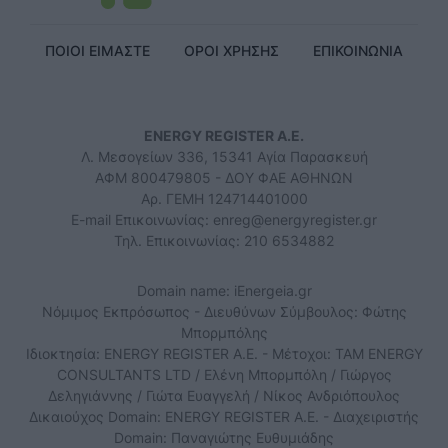
ΠΟΙΟΙ ΕΙΜΑΣΤΕ
ΟΡΟΙ ΧΡΗΣΗΣ
ΕΠΙΚΟΙΝΩΝΙΑ
ENERGY REGISTER Α.Ε.
Λ. Μεσογείων 336, 15341 Αγία Παρασκευή
ΑΦΜ 800479805 - ΔΟΥ ΦΑΕ ΑΘΗΝΩΝ
Αρ. ΓΕΜΗ 124714401000
E-mail Επικοινωνίας:
enreg@energyregister.gr
Τηλ. Επικοινωνίας: 210 6534882
Domain name: iEnergeia.gr
Νόμιμος Εκπρόσωπος - Διευθύνων Σύμβουλος: Φώτης
Μπορμπόλης
Ιδιοκτησία: ENERGY REGISTER Α.Ε. - Μέτοχοι: TAM ENERGY
CONSULTANTS LTD / Ελένη Μπορμπόλη / Γιώργος
Δεληγιάννης / Γιώτα Ευαγγελή / Νίκος Ανδριόπουλος
Δικαιούχος Domain: ENERGY REGISTER Α.Ε. - Διαχειριστής
Domain: Παναγιώτης Ευθυμιάδης