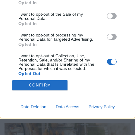
Opted In
I want to opt-out of the Sale of my
Personal Data.
Opted In
I want to opt-out of processing my
Personal Data for Targeted Advertising.
Opted In
I want to opt-out of Collection, Use,
Retention, Sale, and/or Sharing of my
Personal Data that Is Unrelated with the
Purposes for which it was collected.
Opted Out
ΠΕΡΙΒΑΛΛΟΝ
CONFIRM
Η ρύπανση από άνθρακα στις ΗΠΑ αυξήθηκε
το 2025: «Καμπανάκι» για την οικονομία και
το περιβάλλον
Data Deletion
Data Access
Privacy Policy
14/01/2026 - 06:42