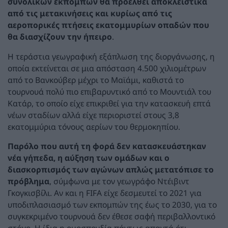
συνολικών εκπομπών θα προέλθει αποκλειστικά
από τις μετακινήσεις και κυρίως από τις
αεροπορικές πτήσεις εκατομμυρίων οπαδών που
θα διασχίζουν την ήπειρο
.
Η τεράστια γεωγραφική εξάπλωση της διοργάνωσης, η
οποία εκτείνεται σε μια απόσταση 4.500 χιλιομέτρων
από το Βανκούβερ μέχρι το Μαϊάμι, καθιστά το
τουρνουά πολύ πιο επιβαρυντικό από το Μουντιάλ του
Κατάρ, το οποίο είχε επικριθεί για την κατασκευή επτά
νέων σταδίων αλλά είχε περιοριστεί στους 3,8
εκατομμύρια τόνους αερίων του θερμοκηπίου.
Παρόλο που αυτή τη φορά δεν κατασκευάστηκαν
νέα γήπεδα, η αύξηση των ομάδων και ο
διασκορπισμός των αγώνων απλώς μετατόπισε το
πρόβλημα
, σύμφωνα με τον γεωγράφο Ντέιβιντ
Γκογκισβίλι. Αν και η FIFA είχε δεσμευτεί το 2021 για
υποδιπλασιασμό των εκπομπών της έως το 2030, για το
συγκεκριμένο τουρνουά δεν έθεσε σαφή περιβαλλοντικό