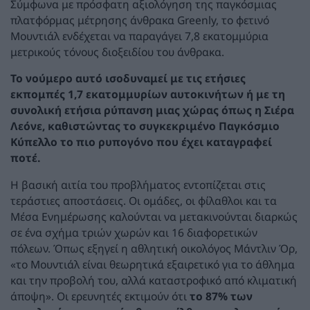
Σύμφωνα με πρόσφατη αξιολόγηση της παγκόσμιας
πλατφόρμας μέτρησης άνθρακα Greenly, το φετινό
Μουντιάλ ενδέχεται να παραγάγει 7,8 εκατομμύρια
μετρικούς τόνους διοξειδίου του άνθρακα.
Το νούμερο αυτό ισοδυναμεί με τις ετήσιες
εκπομπές 1,7 εκατομμυρίων αυτοκινήτων ή με τη
συνολική ετήσια ρύπανση μιας χώρας όπως η Σιέρα
Λεόνε, καθιστώντας το συγκεκριμένο Παγκόσμιο
Κύπελλο το πιο ρυπογόνο που έχει καταγραφεί
ποτέ.
Η βασική αιτία του προβλήματος εντοπίζεται στις
τεράστιες αποστάσεις. Οι ομάδες, οι φίλαθλοι και τα
Μέσα Ενημέρωσης καλούνται να μετακινούνται διαρκώς
σε ένα σχήμα τριών χωρών και 16 διαφορετικών
πόλεων. Όπως εξηγεί η αθλητική οικολόγος Μάντλιν Όρ,
«το Μουντιάλ είναι θεωρητικά εξαιρετικό για το άθλημα
και την προβολή του, αλλά καταστροφικό από κλιματική
άποψη». Οι ερευνητές εκτιμούν ότι
το 87% των