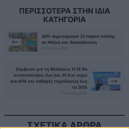
ΠΕΡΙΣΣΟΤΕΡΑ ΣΤΗΝ ΙΔΙΑ
ΚΑΤΗΓΟΡΙΑ
ΔΕΗ: Δημιούργησε 23 πάρκα τσέπης
σε Αθήνα και Θεσσαλονίκη
09 Ιουνίου 2026
Σύμφωνο για τη Μεσόγειο: Η ΕΕ θα
κινητοποιήσει έως και 25 δισ. ευρώ
για ΑΠΕ και καθαρές τεχνολογίες έως
το 2035
10 Ιουνίου 2026
ΣΧΕΤΙΚΑ ΑΡΘΡΑ