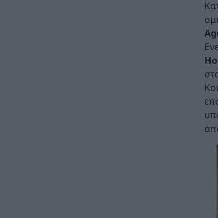
ΠΟΛΙΤΙΚΗ
07/08/2026 - 09:32
Κα
ομ
Θετικό βήμα η επανενεργοποίηση της
Ag
Κυβερνητικής Επιτροπής Βιομηχανίας – Η
βιομηχανία ξανά στο επίκεντρο της
Εν
κυβερνητικής πολιτικής
Ho
ΚΑΤΑΣΚΕΥΕΣ
07/08/2026 - 08:58
στ
Κο
Πώς οι μύθοι γύρω από τις πυρκαγιές
κρύβουν τα αίτια και τις αυτονόητες λύσεις
επ
ΠΕΡΙΒΑΛΛΟΝ
07/08/2026 - 08:40
υπ
απ
Στ. Παπασταύρου: Ενεργειακή αναβάθμιση
και βελτίωση των υποδομών του
Γηροκομείου Αθηνών με 1,5 εκατ. ευρώ από
πόρους του Πράσινου Ταμείου
ΧΡΗΣΤΙΚΑ
07/08/2026 - 08:24
Γιάννης Τριήρης: «Βιομηχανία κοροϊδίας» το
Μέγαρο Μαξίμου
ΑΡΘΡΑ - ΑΝΑΛΥΣΕΙΣ
07/08/2026 - 08:01