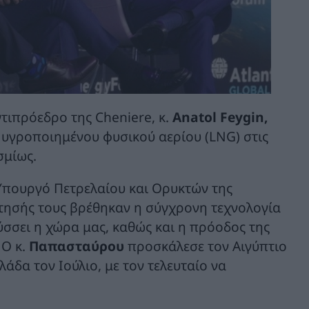
ντιπρόεδρο της Cheniere, κ.
Anatol Feygin,
 υγροποιημένου φυσικού αερίου (LNG) στις
σμίως.
Υπουργό Πετρελαίου και Ορυκτών της
ήτησής τους βρέθηκαν η σύγχρονη τεχνολογία
ύσσει η χώρα μας, καθώς και η πρόοδος της
 Ο κ.
Παπασταύρου
προσκάλεσε τον Αιγύπτιο
δα τον Ιούλιο, με τον τελευταίο να