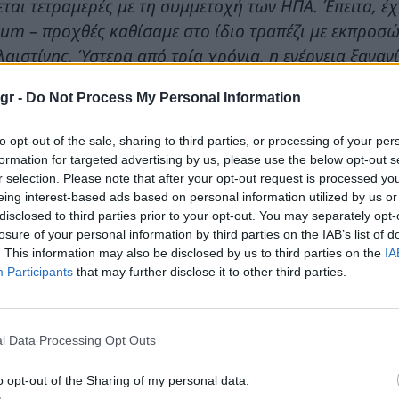
εται τετραμερές με τη συμμετοχή των ΗΠΑ. Έπειτα, έ
um – προχθές καθίσαμε στο ίδιο τραπέζι με εκπροσ
αιστίνης. Ύστερα από τρία χρόνια, η ενέργεια ξαναγί
ετο διάδρομο και το στρατηγικό τρίγωνο, έχουμε επ
gr -
Do Not Process My Personal Information
ατολική Μεσόγειος και η χώρα μας είναι στην πρ
ωμετρίας
»,
είπε χαρακτηριστικά ο Υπουργός.
to opt-out of the sale, sharing to third parties, or processing of your per
formation for targeted advertising by us, please use the below opt-out s
α τη
σημασία, δε, των ηλεκτρικών διασυνδέσεω
r selection. Please note that after your opt-out request is processed y
ι GREGY, ο Υπουργός ανέδειξε ότι
«όλο και περισσό
eing interest-based ads based on personal information utilized by us or
disclosed to third parties prior to your opt-out. You may separately opt-
ουμε περισσότερα να κερδίσουμε συνεργαζόμενοι
losure of your personal information by third parties on the IAB’s list of
οί οι διάδρομοι μετατρέπονται σε
αρτηρίες εμπορί
. This information may also be disclosed by us to third parties on the
IA
ιστά μια πολύ ελπιδοφόρα εξέλιξη».
Participants
that may further disclose it to other third parties.
 προς την
εργαλειοποίηση της ενέργειας
, ο Υπ
κολο τρόπο, τόσο με την εισβολή στην Ουκρανία όσο
l Data Processing Opt Outs
ούζ, τον συστημικό κίνδυνο που συνεπάγεται η εργαλ
o opt-out of the Sharing of my personal data.
έρχεται από τη Ρωσία είτε από το Ιράν είτε από οπ