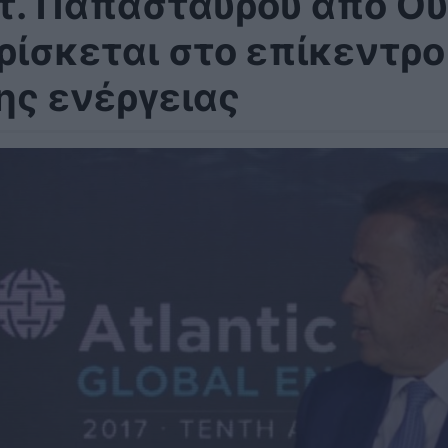
τ. Παπασταύρου από Ου
ρίσκεται στο επίκεντρο
ης ενέργειας