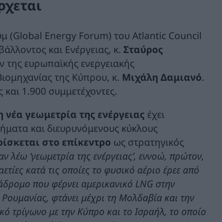
ρχεται
 (Global Energy Forum) του Atlantic Council
βάλλοντος και Ενέργειας, κ.
Σταύρος
ν της ευρωπαϊκής ενεργειακής
Βιομηχανίας της Κύπρου, κ.
Μιχάλη Δαμιανό
.
 και 1.900 συμμετέχοντες.
η νέα γεωμετρία της ενέργειας
έχει
χήματα και διευρυνόμενους κύκλους
ρίσκεται στο επίκεντρο
ως στρατηγικός
ν λέω ‘γεωμετρία της ενέργειας’, εννοώ, πρώτον,
τίες κατά τις οποίες το φυσικό αέριο έρεε από
ιάδρομο που φέρνει αμερικανικό LNG στην
Ρουμανίας, φτάνει μέχρι τη Μολδαβία και την
κό τρίγωνο με την Κύπρο και το Ισραήλ, το οποίο