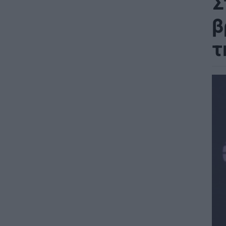
Σ
β
τ