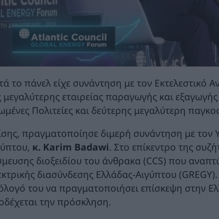
τά το πάνελ είχε συνάντηση με τον Εκτελεστικό Α
ς μεγαλύτερης εταιρείας παραγωγής και εξαγωγής
ωμένες Πολιτείες και δεύτερης μεγαλύτερη παγκο
ίσης, πραγματοποίησε διμερή συνάντηση με τον 
γύπτου,
κ. Karim Badawi
. Στο επίκεντρο της συζ
σμευσης διοξειδίου του άνθρακα (CCS) που αναπτ
εκτρικής διασύνδεσης Ελλάδας-Αιγύπτου (GREGY).
όλογό του να πραγματοποιήσει επίσκεψη στην Ελλά
οδέχεται την πρόσκληση.