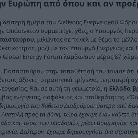
ην Ευρώπη από όπου και αν προέ
η δεύτερη ημέρα του Διεθνούς Ενεργειακού Φόρουμ
ην Ουάσιγκτον συμμετείχε, χθες, ο Υπουργός Περι
πασταύρου,
μιλώντας σε πάνελ με θέμα το μέλλο
θεκτικότητας, μαζί με τον Υπουργό Ενέργειας και 
ο Global Energy Forum λαμβάνουν μέρος 87 χώρες
κ. Παπασταύρου στην τοποθέτησή του τόνισε ότι
θετους άξονες, στρατηγικά τρίγωνα, τετραμερή σ
νεργασίας. Και σε αυτή τη γεωμετρία,
η Ελλάδα β
μβος ενέργειας, ασφάλειας και σταθερότητας.
«Ότα
δημιουργία του Κάθετου Διαδρόμου: ύστερα από δεκαε
 Ανατολή προς τη Δύση, τώρα έχουμε έναν κάθετο δ
άδα και, μέσω των υποδομών, μέσω Βουλγαρίας και 
ρανία. Δεύτερον, έχουμε δημιουργήσει ένα στρατηγι