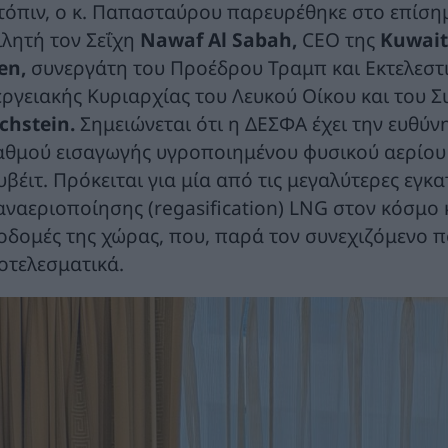
τόπιν, ο κ. Παπασταύρου παρευρέθηκε στο επίσημο 
ιλητή τον Σεΐχη
Nawaf Al Sabah,
CEO της
Kuwait
en,
συνεργάτη του Προέδρου Τραμπ και Εκτελεστι
εργειακής Κυριαρχίας του Λευκού Οίκου και του 
chstein.
Σημειώνεται ότι η ΔΕΣΦΑ έχει την ευθύν
αθμού εισαγωγής υγροποιημένου φυσικού αερίου 
υβέιτ. Πρόκειται για μία από τις μεγαλύτερες εγ
αναεριοποίησης (regasification) LNG στον κόσμο κ
οδομές της χώρας, που, παρά τον συνεχιζόμενο πό
οτελεσματικά.