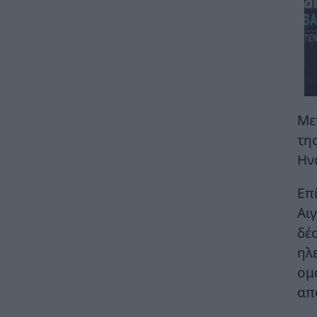
ΠΕΡΙΒΑΛΛΟΝ
07/08/2026 - 11:34
ΔΟΑΕ: Αύξηση των απωλειών εξωτερικής
ηλεκτροδότησης στον ουκρανικό πυρηνικό
σταθμό της Ζαπορίζια
ΚΟΣΜΟΣ
07/08/2026 - 11:04
Ειδικό Χωροταξικό Πλαίσιο για τον
Με
Τουρισμό: Στρατηγικό εργαλείο για
τη
οργανωμένη, ισόρροπη και βιώσιμη
τουριστική ανάπτυξη
Ην
ΠΟΛΙΤΙΚΗ
07/08/2026 - 10:47
Επ
Απολογισμός Γ. Μανιάτη για τον δεύτερο
Αι
χρόνο της θητείας του στο Ευρωπαϊκό
Κοινοβούλιο
δέ
ΠΟΛΙΤΙΚΗ
07/08/2026 - 10:44
ηλ
ομ
Δήλωση του Υπουργού Ενέργειας Κύπρου
απ
για την είσοδο Meridiam στην ηλεκτρική
διασύνδεση Great Sea Interconnector