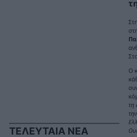
τ
Στ
στ
Πα
αν
Στ
Ο 
κά
συ
κό
τη 
την
Ελλ
ΤΕΛΕΥΤΑΙΑ ΝΕΑ
Ουκ