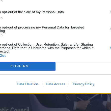
In
έργειας αποτελεί συστημικό κίνδυνο για την Ευρ
ιμετώπιση αυτού του φαινομένου. Η εργαλειοποίηση τ
o opt-out of the Sale of my Personal Data.
 παγκόσμια όσο και την περιφερειακή ασφάλεια και δ
In
to opt-out of processing my Personal Data for Targeted
ing.
In
o opt-out of Collection, Use, Retention, Sale, and/or Sharing
ersonal Data that Is Unrelated with the Purposes for which it
lected.
Out
CONFIRM
Data Deletion
Data Access
Privacy Policy