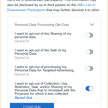
also be disclosed by us to third parties on the
IAB’s List of
Downstream Participants
that may further disclose it to other
third parties.
Personal Data Processing Opt Outs
I want to opt-out of the Sharing of my
personal data.
Opted In
ΧΡΗΣΤΙΚΑ
I want to opt-out of the Sale of my
Γιατί η επιμονή στους 18°C μπορεί να βλάψει
Personal Data.
το κλιματιστικό σας αυτό το καλοκαίρι
Opted In
07/08/2026 - 06:46
I want to opt-out of processing my
Personal Data for Targeted Advertising.
Opted In
I want to opt-out of Collection, Use,
Retention, Sale, and/or Sharing of my
Personal Data that Is Unrelated with the
Purposes for which it was collected.
Opted Out
CONFIRM