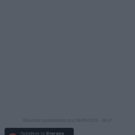
Τελευταία τροποποίηση στις 08/06/2026 - 06:37
Πρόσθεσε το
iEnergeia