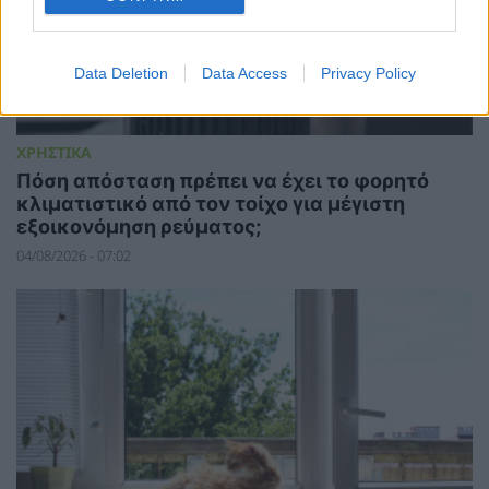
Data Deletion
Data Access
Privacy Policy
ΧΡΗΣΤΙΚΑ
Πόση απόσταση πρέπει να έχει το φορητό
κλιματιστικό από τον τοίχο για μέγιστη
εξοικονόμηση ρεύματος;
04/08/2026 - 07:02