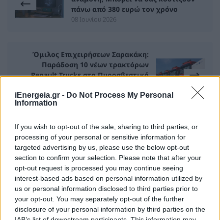
πάνω από 380 ευρώ τον χρόνο
08 Ιουνίου 2026
Όμιλος Επιχειρήσεων Σαρακάκη:
Παράδοση 10 νέων τρακτόρων
Renault Trucks στο Πυροσβεστικό
Σώμα
iEnergeia.gr -
Do Not Process My Personal
08 Ιουνίου 2026
Information
If you wish to opt-out of the sale, sharing to third parties, or
processing of your personal or sensitive information for
ΣΧΕΤΙΚΑ ΑΡΘΡΑ
targeted advertising by us, please use the below opt-out
section to confirm your selection. Please note that after your
opt-out request is processed you may continue seeing
interest-based ads based on personal information utilized by
us or personal information disclosed to third parties prior to
your opt-out. You may separately opt-out of the further
disclosure of your personal information by third parties on the
IAB’s list of downstream participants. This information may