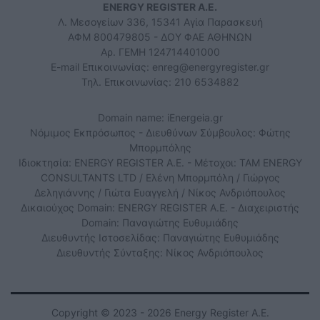
ENERGY REGISTER Α.Ε.
Λ. Μεσογείων 336, 15341 Αγία Παρασκευή
ΑΦΜ 800479805 - ΔΟΥ ΦΑΕ ΑΘΗΝΩΝ
Αρ. ΓΕΜΗ 124714401000
E-mail Επικοινωνίας:
enreg@energyregister.gr
Τηλ. Επικοινωνίας: 210 6534882
Domain name: iEnergeia.gr
Νόμιμος Εκπρόσωπος - Διευθύνων Σύμβουλος: Φώτης
Μπορμπόλης
Ιδιοκτησία: ENERGY REGISTER Α.Ε. - Μέτοχοι: TAM ENERGY
CONSULTANTS LTD / Ελένη Μπορμπόλη / Γιώργος
Δεληγιάννης / Γιώτα Ευαγγελή / Νίκος Ανδριόπουλος
Δικαιούχος Domain: ENERGY REGISTER Α.Ε. - Διαχειριστής
Domain: Παναγιώτης Ευθυμιάδης
Διευθυντής Ιστοσελίδας: Παναγιώτης Ευθυμιάδης
Διευθυντής Σύνταξης: Νίκος Ανδριόπουλος
Copyright © 2023 - 2026 Energy Register Α.Ε.