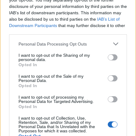
your opt-out. You may separately opt-out of the further
disclosure of your personal information by third parties on the
IAB’s list of downstream participants. This information may
also be disclosed by us to third parties on the
IAB’s List of
Downstream Participants
that may further disclose it to other
third parties.
Personal Data Processing Opt Outs
I want to opt-out of the Sharing of my
ΑΝΑΝΕΩΣΙΜΕΣ ΠΗΓΕΣ ΕΝΕΡΓΕΙΑΣ
personal data.
Opted In
Ο Π. Παπασταματίου για τα fake news για την
αιολική ενέργεια
I want to opt-out of the Sale of my
08/07/2026 - 15:57
Personal Data.
Opted In
I want to opt-out of processing my
Personal Data for Targeted Advertising.
Opted In
I want to opt-out of Collection, Use,
Retention, Sale, and/or Sharing of my
Personal Data that Is Unrelated with the
Purposes for which it was collected.