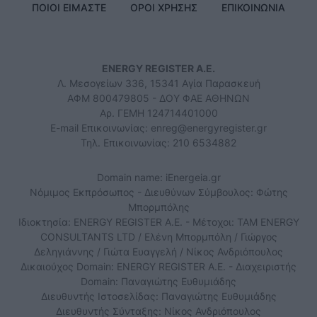
ΠΟΙΟΙ ΕΙΜΑΣΤΕ
ΟΡΟΙ ΧΡΗΣΗΣ
ΕΠΙΚΟΙΝΩΝΙΑ
ENERGY REGISTER Α.Ε.
Λ. Μεσογείων 336, 15341 Αγία Παρασκευή
ΑΦΜ 800479805 - ΔΟΥ ΦΑΕ ΑΘΗΝΩΝ
Αρ. ΓΕΜΗ 124714401000
E-mail Επικοινωνίας:
enreg@energyregister.gr
Τηλ. Επικοινωνίας: 210 6534882
Domain name: iEnergeia.gr
Νόμιμος Εκπρόσωπος - Διευθύνων Σύμβουλος: Φώτης
Μπορμπόλης
Ιδιοκτησία: ENERGY REGISTER Α.Ε. - Μέτοχοι: TAM ENERGY
CONSULTANTS LTD / Ελένη Μπορμπόλη / Γιώργος
Δεληγιάννης / Γιώτα Ευαγγελή / Νίκος Ανδριόπουλος
Δικαιούχος Domain: ENERGY REGISTER Α.Ε. - Διαχειριστής
Domain: Παναγιώτης Ευθυμιάδης
Διευθυντής Ιστοσελίδας: Παναγιώτης Ευθυμιάδης
Διευθυντής Σύνταξης: Νίκος Ανδριόπουλος