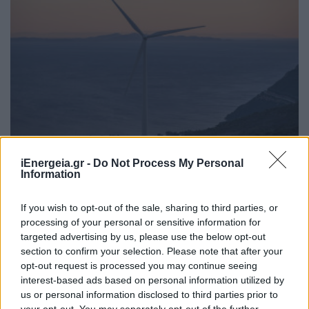
ΑΝΑΝΕΩΣΙΜΕΣ ΠΗΓΕΣ ΕΝΕΡΓΕΙΑΣ
iEnergeia.gr -
Do Not Process My Personal
ΕΛΕΤΑΕΝ: Η Στατιστική της Αιολικής
Information
Ενέργειας στην Ελλάδα για το Α’ εξάμηνο
2026
If you wish to opt-out of the sale, sharing to third parties, or
09/07/2026 - 09:05
processing of your personal or sensitive information for
targeted advertising by us, please use the below opt-out
section to confirm your selection. Please note that after your
opt-out request is processed you may continue seeing
interest-based ads based on personal information utilized by
us or personal information disclosed to third parties prior to