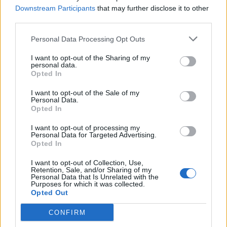
Downstream Participants
that may further disclose it to other
ΕΠΕΝΔΥΣΕΙΣ
ΕΝΕΡΓΕΙΑ
EUROGROUP
third parties.
Personal Data Processing Opt Outs
I want to opt-out of the Sharing of my
personal data.
Opted In
I want to opt-out of the Sale of my
Personal Data.
Opted In
ΠΕΡΙΣΣΟΤΕΡΑ ΣΤΗΝ ΙΔΙΑ
ΚΑΤΗΓΟΡΙΑ
I want to opt-out of processing my
Personal Data for Targeted Advertising.
Opted In
Νίκος Παπαθανάσης: 14,4 εκατ. ευρώ
I want to opt-out of Collection, Use,
για τον μετασχηματισμό της Ακρινής
Retention, Sale, and/or Sharing of my
Personal Data that Is Unrelated with the
Κοζάνης σε Πρότυπο Πράσινο
Purposes for which it was collected.
Οικισμό
Opted Out
11 Ιουνίου 2026
CONFIRM