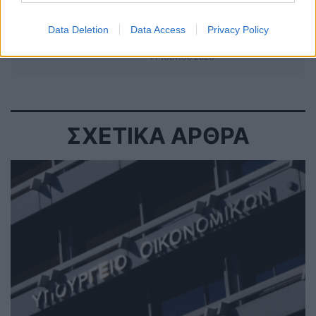
Λ. Κυρίζογλου (ΚΕΔΕ): Με τους Δήμους
πρωταγωνιστές η ενεργειακή
Data Deletion
Data Access
Privacy Policy
μετάβαση των τοπικών κοινωνιών
11 Ιουνίου 2026
ΣΧΕΤΙΚΑ ΑΡΘΡΑ