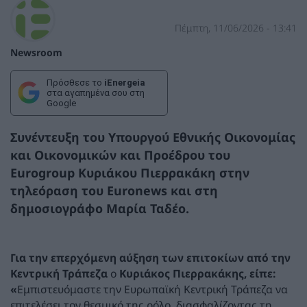
Πέμπτη, 11/06/2026 - 13:41
Newsroom
Πρόσθεσε το
iEnergeia
στα αγαπημένα σου στη
Google
Συνέντευξη του Υπουργού Εθνικής Οικονομίας
και Οικονομικών και Προέδρου του
Eurogroup Κυριάκου Πιερρακάκη στην
τηλεόραση του Euronews και στη
δημοσιογράφο Μαρία Ταδέο.
Για την επερχόμενη αύξηση των επιτοκίων από την
Κεντρική Τράπεζα
ο
Κυριάκος Πιερρακάκης,
είπε:
«
Εμπιστευόμαστε την Ευρωπαϊκή Κεντρική Τράπεζα να
επιτελέσει τον θεσμικό της ρόλο, διασφαλίζοντας τη