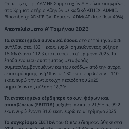
Οι μετοχές της ΑΔΜΗΕ Συμμετοχών Α.Ε. είναι εισηγμένες
στο Χρηματιστήριο Αθηνών με κωδικό ATHEX: ADMIE,
Bloomberg: ADMIE GA, Reuters: ADMr.AT (free float 49%).
Αποτελέσματα Α’ Τριμήνου 2026
Τα ενοποιημένα συνολικά έσοδα
στο α’ τρίμηνο 2026
ανήλθαν στα 133,1 εκατ. ευρώ, σημειώνοντας αύξηση
18,6% έναντι 112,3 εκατ. ευρώ το α’ τρίμηνο 2025. Τα
έσοδα ενοικίου συστήματος μεταφοράς
συμπεριλαμβανομένων και των εσόδων από την αγορά
εξισορρόπησης ανήλθαν σε 130 εκατ. ευρώ έναντι 110
εκατ. ευρώ την αντίστοιχη περίοδο του 2025,
σημειώνοντας αύξηση 18,2%.
Τα ενοποιημένα κέρδη προ τόκων, φόρων και
αποσβέσεων
(EBITDA)
αυξήθηκαν κατά 21,5% σε 99,2
εκατ. ευρώ έναντι 81,6 εκατ. ευρώ το α’ τρίμηνο 2025.
Το συγκρίσιμο EBITDA
του Ομίλου διαμορφώθηκε στα
97,4 εκατ. ευρώ, υψηλότερο κατά 18,4% σε σχέση με το