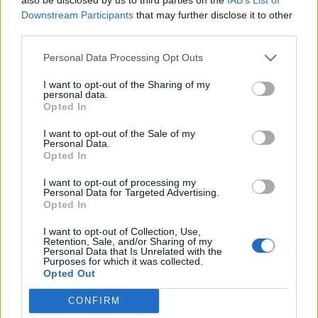
Downstream Participants
that may further disclose it to other
third parties.
Personal Data Processing Opt Outs
I want to opt-out of the Sharing of my
personal data.
Opted In
ΧΡΗΣΤΙΚΑ
I want to opt-out of the Sale of my
Personal Data.
Μοτορ Όϊλ: Στις 25 Αυγούστου η ανακοίνωση
Opted In
των Οικονομικών Αποτελεσμάτων 1ου
Εξαμήνου 2026
I want to opt-out of processing my
Personal Data for Targeted Advertising.
07/08/2026 - 15:40
Opted In
I want to opt-out of Collection, Use,
Retention, Sale, and/or Sharing of my
Personal Data that Is Unrelated with the
Purposes for which it was collected.
Opted Out
CONFIRM