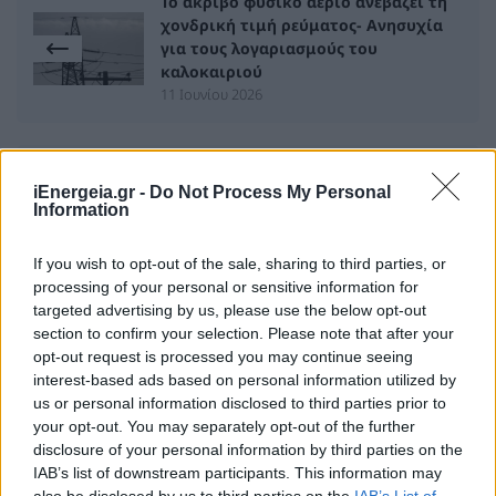
Το ακριβό φυσικό αέριο ανεβάζει τη
χονδρική τιμή ρεύματος- Ανησυχία
για τους λογαριασμούς του
καλοκαιριού
11 Ιουνίου 2026
Έκδοση άδειας εμπορίας στην
iEnergeia.gr -
Do Not Process My Personal
βουλγαρική «Natsionalna
Information
Elektricheska Kompania EAD»
11 Ιουνίου 2026
If you wish to opt-out of the sale, sharing to third parties, or
processing of your personal or sensitive information for
targeted advertising by us, please use the below opt-out
section to confirm your selection. Please note that after your
ΣΧΕΤΙΚΑ ΑΡΘΡΑ
opt-out request is processed you may continue seeing
interest-based ads based on personal information utilized by
us or personal information disclosed to third parties prior to
your opt-out. You may separately opt-out of the further
disclosure of your personal information by third parties on the
IAB’s list of downstream participants. This information may
also be disclosed by us to third parties on the
IAB’s List of