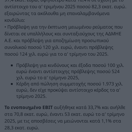
αντίστοιχο του α’ τριμήνου 2025 ποσού 82,3 εκατ. ευρώ.
εξαιρώντας τα ακόλουθα μη επαναλαμβανόμενα
κονδύλια:
• Πρόβλεψη για την έκπτωση μειωμένου ρεύματος που
δίνεται σε υπαλλήλους και συνταξιούχους της ΑΔΜΗΕ
Α.Ε. και πρόβλεψη για αποζημίωση προσωπικού
συνολικού ποσού 120 χιλ. ευρώ, έναντι πρόβλεψης
ποσού 124 χιλ. ευρώ για το α’ τρίμηνο του 2025.
Πρόβλεψη για κινδύνους και έξοδα ποσού 100 χιλ.
ευρώ έναντι αντίστοιχης πρόβλεψης ποσού 524
χιλ. ευρώ το α’ τρίμηνο 2025,
Κέρδη από πώληση συμμετοχής ποσού 1.973 χιλ.
ευρώ, δεν είχε προκύψει αντίστοιχο κέρδος το α’
τρίμηνο 2025.
Το ενοποιημένο EBIT
αυξήθηκε κατά 33,7% και ανήλθε
στα 70,8 εκατ. ευρώ, έναντι 53 εκατ. ευρώ το α’ τρίμηνο
2025, με τις αποσβέσεις να μειώνονται κατά 1,1% στα
28,3 εκατ. ευρώ.