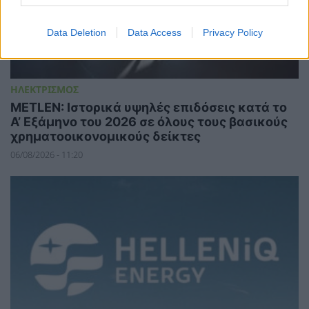
Data Deletion
Data Access
Privacy Policy
ΗΛΕΚΤΡΙΣΜΟΣ
METLEN: Ιστορικά υψηλές επιδόσεις κατά το
Α’ Εξάμηνο του 2026 σε όλους τους βασικούς
χρηματοοικονομικούς δείκτες
06/08/2026 - 11:20