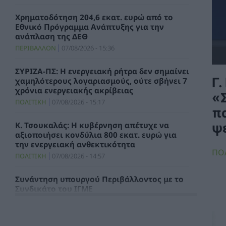
Χρηματοδότηση 204,6 εκατ. ευρώ από το
Εθνικό Πρόγραμμα Ανάπτυξης για την
ανάπλαση της ΔΕΘ
ΠΕΡΙΒΑΛΛΟΝ
07/08/2026 - 15:36
ΣΥΡΙΖΑ-ΠΣ: Η ενεργειακή ρήτρα δεν σημαίνει
Γ.
χαμηλότερους λογαριασμούς, ούτε σβήνει 7
χρόνια ενεργειακής ακρίβειας
«
ΠΟΛΙΤΙΚΗ
07/08/2026 - 15:17
π
ψ
Κ. Τσουκαλάς: Η κυβέρνηση απέτυχε να
αξιοποιήσει κονδύλια 800 εκατ. ευρώ για
την ενεργειακή ανθεκτικότητα
ΠΟ
ΠΟΛΙΤΙΚΗ
07/08/2026 - 14:57
Συνάντηση υπουργού Περιβάλλοντος με το
Συνδικάτο του ΙΓΜΕ
ΧΡΗΣΤΙΚΑ
07/08/2026 - 14:29
Τιμολόγιο Αναφοράς και Χρεώσεις