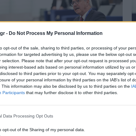
gr -
Do Not Process My Personal Information
to opt-out of the sale, sharing to third parties, or processing of your per
formation for targeted advertising by us, please use the below opt-out s
r selection. Please note that after your opt-out request is processed y
eing interest-based ads based on personal information utilized by us or
disclosed to third parties prior to your opt-out. You may separately opt-
losure of your personal information by third parties on the IAB’s list of
. Μανιάτης: Μήπως η Τουρκία
Γ
. This information may also be disclosed by us to third parties on the
IA
κμεταλλεύτηκε ευρωπαϊκούς
Participants
that may further disclose it to other third parties.
όρους για τον παράνομο
αλάσσιο χωροταξικό
l Data Processing Opt Outs
χεδιασμό της “Γαλάζιας
ατρίδας”;
o opt-out of the Sharing of my personal data.
Π