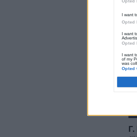
Opted 
ΚΟΣΜΟΣ
07/08/2026 - 11:04
ΠΟ
I want t
Ειδικό Χωροταξικό Πλαίσιο για τον
Opted 
Τουρισμό: Στρατηγικό εργαλείο για
οργανωμένη, ισόρροπη και βιώσιμη
I want 
τουριστική ανάπτυξη
Advertis
Opted 
ΠΟΛΙΤΙΚΗ
07/08/2026 - 10:47
I want t
Απολογισμός Γ. Μανιάτη για τον δεύτερο
of my P
χρόνο της θητείας του στο Ευρωπαϊκό
was col
Opted 
Κοινοβούλιο
ΠΟΛΙΤΙΚΗ
07/08/2026 - 10:44
Δήλωση του Υπουργού Ενέργειας Κύπρου
για την είσοδο Meridiam στην ηλεκτρική
διασύνδεση Great Sea Interconnector
ΠΟΛΙΤΙΚΗ
07/08/2026 - 09:32
Θετικό βήμα η επανενεργοποίηση της
Γ.
Κυβερνητικής Επιτροπής Βιομηχανίας – Η
βιομηχανία ξανά στο επίκεντρο της