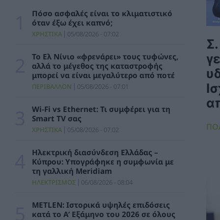
Πόσο ασφαλές είναι το κλιματιστικό
Μήπως καταστρέφετε το κινητό σας; Τα 3
όταν έξω έχει καπνό;
λάθη που κάνουμε με το powerbank
ΧΡΗΣΤΙΚΑ
05/08/2026 - 07:02
Σ
ΧΡΗΣΤΙΚΑ
07/08/2026 - 06:45
γ
Το Ελ Νίνιο «φρενάρει» τους τυφώνες,
Μητσοτάκης: 700 εκατ. ευρώ για τη μείωση
αλλά το μέγεθος της καταστροφής
υ
του ενεργειακού κόστους και την
μπορεί να είναι μεγαλύτερο από ποτέ
ενεργειακή αναβάθμιση της μεταποίησης ως
Ισ
ΠΕΡΙΒΑΛΛΟΝ
05/08/2026 - 07:01
το 2030
α
ΠΟΛΙΤΙΚΗ
06/08/2026 - 15:08
Wi-Fi vs Ethernet: Τι συμφέρει για τη
Smart TV σας
Κ. Χατζηδάκης: Στον κάλαθο των αχρήστων
ΠΟ
ΧΡΗΣΤΙΚΑ
05/08/2026 - 07:02
οι αμφισβητήσεις για το καλώδιο της
ηλεκτρικής διασύνδεσης Ελλάδας-Κύπρου
Ηλεκτρική διασύνδεση Ελλάδας –
ΠΟΛΙΤΙΚΗ
06/08/2026 - 14:37
Κύπρου: Υπογράφηκε η συμφωνία με
τη γαλλική Meridiam
SOWISE+: Επιστημονική πρόοδος και
ΗΛΕΚΤΡΙΣΜΟΣ
06/08/2026 - 08:04
καινοτομία για μια κυκλική οικονομία στην
πράξη
METLEN: Ιστορικά υψηλές επιδόσεις
ΠΕΡΙΒΑΛΛΟΝ
06/08/2026 - 13:59
κατά το Α’ Εξάμηνο του 2026 σε όλους