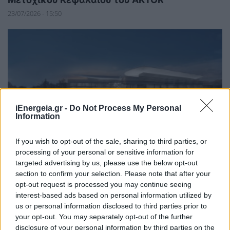
23/07/2026 - 15:50
iEnergeia.gr -
Do Not Process My Personal
Information
If you wish to opt-out of the sale, sharing to third parties, or
processing of your personal or sensitive information for
ΚΑΤΑΣΚΕΥΕΣ
targeted advertising by us, please use the below opt-out
Συνεργασία ΔΕΗ - Dimand για ανάπτυξη
section to confirm your selection. Please note that after your
πρότυπου βιοκλιματικού κτιρίου στη
opt-out request is processed you may continue seeing
Λεωφόρο Μεσογείων
interest-based ads based on personal information utilized by
us or personal information disclosed to third parties prior to
13/07/2026 - 10:57
your opt-out. You may separately opt-out of the further
disclosure of your personal information by third parties on the