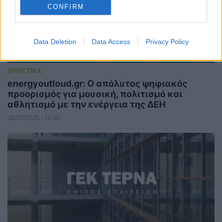
CONFIRM
Data Deletion
Data Access
Privacy Policy
ΧΡΗΣΤΙΚΑ
energyoutloud.gr: Ο απόλυτος ψηφιακός
προορισμός για μουσική, πολιτισμό και
αθλητισμό με την ενέργεια της ΔΕΗ
08/07/2026 - 10:40