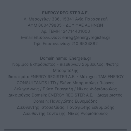
ENERGY REGISTER Α.Ε.
Λ. Μεσογείων 336, 15341 Αγία Παρασκευή
ΑΦΜ 800479805 - ΔΟΥ ΦΑΕ ΑΘΗΝΩΝ
Αρ. ΓΕΜΗ 124714401000
E-mail Επικοινωνίας:
enreg@energyregister.gr
Τηλ. Επικοινωνίας: 210 6534882
Domain name: iEnergeia.gr
Νόμιμος Εκπρόσωπος - Διευθύνων Σύμβουλος: Φώτης
Μπορμπόλης
Ιδιοκτησία: ENERGY REGISTER Α.Ε. - Μέτοχοι: TAM ENERGY
CONSULTANTS LTD / Ελένη Μπορμπόλη / Γιώργος
Δεληγιάννης / Γιώτα Ευαγγελή / Νίκος Ανδριόπουλος
Δικαιούχος Domain: ENERGY REGISTER Α.Ε. - Διαχειριστής
Domain: Παναγιώτης Ευθυμιάδης
Διευθυντής Ιστοσελίδας: Παναγιώτης Ευθυμιάδης
Διευθυντής Σύνταξης: Νίκος Ανδριόπουλος