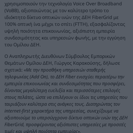
χρησιμοποιούν την τεχνολογία Voice Over Broadband
(VoBB), αξιοποιώντας με τον καλύτερο τρόπο το
ιδιόκτητο δίκτυο οπτικών ινών της ΔΕΗ FiberGrid με
100% οπτική ίνα μέχρι το σπίτι (FTTH), εξασφαλίζοντας
υψηλή ποιότητα επικοινωνίας, αξιόπιστη εμπειρία
συνδεσιμότητας και υπηρεσιών φωνής, με την εγγύηση
του Ομίλου ΔΕΗ.
O Αναπληρωτής Διευθύνων Σύμβουλος Εμπορικών
Θεμάτων Ομίλου ΔΕΗ, Γιώργος Καρακούσης, δήλωσε
σχετικά:
«Με την προσθήκη υπηρεσιών σταθερής
τηλεφωνίας (Add On), το ΔΕΗ Fiber ενισχύει περαιτέρω την
εμπειρία επικοινωνίας και συνδεσιμότητας που προσφέρει,
δίνοντας μεγαλύτερη ευελιξία και περισσότερες επιλογές
στους πελάτες, ώστε να επιλέγουν οι ίδιοι τις υπηρεσίες που
ταιριάζουν καλύτερα στις ανάγκες τους. Διατηρώντας τον
internet-first χαρακτήρα της υπηρεσίας, συνεχίζουμε να
αξιοποιούμε το υπερσύγχρονο δίκτυο οπτικών ινών της ΔΕΗ
FiberGrid, προσφέροντας αξιόπιστες υπηρεσίες με προσιτές
τιμές και υψηλή ποιότητα εμπειρίας».