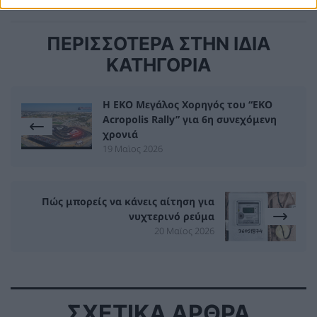
ΠΕΡΙΣΣΟΤΕΡΑ ΣΤΗΝ ΙΔΙΑ
ΚΑΤΗΓΟΡΙΑ
Η ΕΚΟ Μεγάλος Χορηγός του “EKO
Acropolis Rally” για 6η συνεχόμενη
χρονιά
19 Μαϊος 2026
Πώς μπορείς να κάνεις αίτηση για
νυχτερινό ρεύμα
20 Μαϊος 2026
ΣΧΕΤΙΚΑ ΑΡΘΡΑ