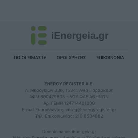
iEnergeia.gr
ΠΟΙΟΙ ΕΙΜΑΣΤΕ
ΟΡΟΙ ΧΡΗΣΗΣ
ΕΠΙΚΟΙΝΩΝΙΑ
ENERGY REGISTER Α.Ε.
Λ. Μεσογείων 336, 15341 Αγία Παρασκευή
ΑΦΜ 800479805 - ΔΟΥ ΦΑΕ ΑΘΗΝΩΝ
Αρ. ΓΕΜΗ 124714401000
E-mail Επικοινωνίας:
enreg@energyregister.gr
Τηλ. Επικοινωνίας: 210 6534882
Domain name: iEnergeia.gr
Νόμιμος Εκπρόσωπος - Διευθύνων Σύμβουλος: Φώτης