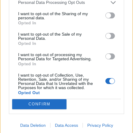
Personal Data Processing Opt Outs
I want to opt-out of the Sharing of my
personal data.
Opted In
I want to opt-out of the Sale of my
Personal Data.
Opted In
Πρόσθεσε το
iEnergeia
στα αγαπημένα σου στη
I want to opt-out of processing my
Google
Personal Data for Targeted Advertising.
Opted In
I want to opt-out of Collection, Use,
ΔΕΗ FIBER
ΔΕΗ
ΣΤΑΘΕΡΟ ΤΗΛΕΦΩΝΟ
Retention, Sale, and/or Sharing of my
Personal Data that Is Unrelated with the
Purposes for which it was collected.
ΙΝΤΕΡΝΕΤ
Opted Out
CONFIRM
Data Deletion
Data Access
Privacy Policy