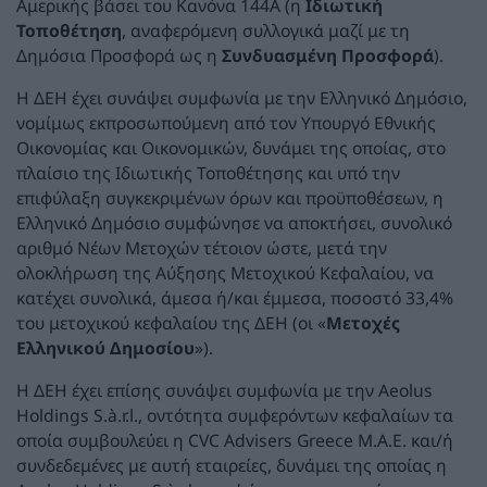
Αμερικής βάσει του Κανόνα 144A (η
Ιδιωτική
Τοποθέτηση
, αναφερόμενη συλλογικά μαζί με τη
Δημόσια Προσφορά ως η
Συνδυασμένη Προσφορά
).
Η ΔΕΗ έχει συνάψει συμφωνία με την Ελληνικό Δημόσιο,
νομίμως εκπροσωπούμενη από τον Υπουργό Εθνικής
Οικονομίας και Οικονομικών, δυνάμει της οποίας, στο
πλαίσιο της Ιδιωτικής Τοποθέτησης και υπό την
επιφύλαξη συγκεκριμένων όρων και προϋποθέσεων, η
Ελληνικό Δημόσιο συμφώνησε να αποκτήσει, συνολικό
αριθμό Νέων Μετοχών τέτοιον ώστε, μετά την
ολοκλήρωση της Αύξησης Μετοχικού Κεφαλαίου, να
κατέχει συνολικά, άμεσα ή/και έμμεσα, ποσοστό 33,4%
του μετοχικού κεφαλαίου της ΔΕΗ (οι «
Μετοχές
Ελληνικού Δημοσίου
»).
Η ΔΕΗ έχει επίσης συνάψει συμφωνία με την Aeolus
Holdings S.à.r.l., οντότητα συμφερόντων κεφαλαίων τα
οποία συμβουλεύει η CVC Advisers Greece Μ.Α.Ε. και/ή
συνδεδεμένες με αυτή εταιρείες, δυνάμει της οποίας η