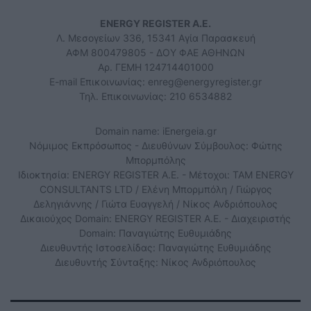
ENERGY REGISTER Α.Ε.
Λ. Μεσογείων 336, 15341 Αγία Παρασκευή
ΑΦΜ 800479805 - ΔΟΥ ΦΑΕ ΑΘΗΝΩΝ
Αρ. ΓΕΜΗ 124714401000
E-mail Επικοινωνίας:
enreg@energyregister.gr
Τηλ. Επικοινωνίας: 210 6534882
Domain name: iEnergeia.gr
Νόμιμος Εκπρόσωπος - Διευθύνων Σύμβουλος: Φώτης
Μπορμπόλης
Ιδιοκτησία: ENERGY REGISTER Α.Ε. - Μέτοχοι: TAM ENERGY
CONSULTANTS LTD / Ελένη Μπορμπόλη / Γιώργος
Δεληγιάννης / Γιώτα Ευαγγελή / Νίκος Ανδριόπουλος
Δικαιούχος Domain: ENERGY REGISTER Α.Ε. - Διαχειριστής
Domain: Παναγιώτης Ευθυμιάδης
Διευθυντής Ιστοσελίδας: Παναγιώτης Ευθυμιάδης
Διευθυντής Σύνταξης: Νίκος Ανδριόπουλος