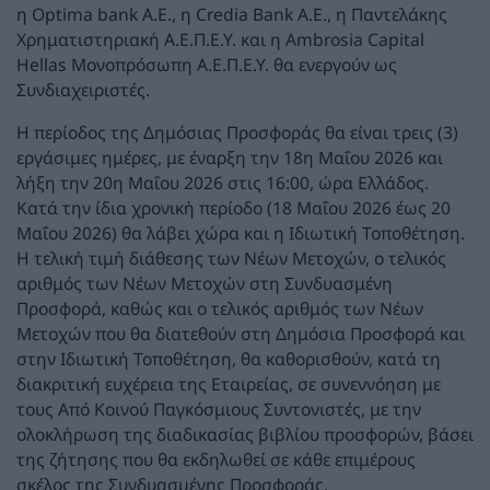
η Optima bank Α.Ε., η Credia Bank Α.Ε., η Παντελάκης
Χρηματιστηριακή Α.Ε.Π.Ε.Υ. και η Ambrosia Capital
Hellas Μονοπρόσωπη Α.Ε.Π.Ε.Υ. θα ενεργούν ως
Συνδιαχειριστές.
Η περίοδος της Δημόσιας Προσφοράς θα είναι τρεις (3)
εργάσιμες ημέρες, με έναρξη την 18η Μαΐου 2026 και
λήξη την 20η Μαΐου 2026 στις 16:00, ώρα Ελλάδος.
Κατά την ίδια χρονική περίοδο (18 Μαΐου 2026 έως 20
Μαΐου 2026) θα λάβει χώρα και η Ιδιωτική Τοποθέτηση.
Η τελική τιμή διάθεσης των Νέων Μετοχών, ο τελικός
αριθμός των Νέων Μετοχών στη Συνδυασμένη
Προσφορά, καθώς και ο τελικός αριθμός των Νέων
Μετοχών που θα διατεθούν στη Δημόσια Προσφορά και
στην Ιδιωτική Τοποθέτηση, θα καθορισθούν, κατά τη
διακριτική ευχέρεια της Εταιρείας, σε συνεννόηση με
τους Από Κοινού Παγκόσμιους Συντονιστές, με την
ολοκλήρωση της διαδικασίας βιβλίου προσφορών, βάσει
της ζήτησης που θα εκδηλωθεί σε κάθε επιμέρους
σκέλος της Συνδυασμένης Προσφοράς.