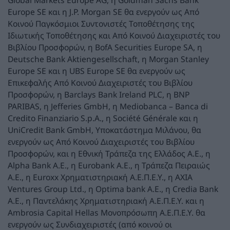
Europe SE και η J.P. Morgan SE θα ενεργούν ως Από
Κοινού Παγκόσμιοι Συντονιστές Τοποθέτησης της
Ιδιωτικής Τοποθέτησης και Aπό Κοινού Διαχειριστές του
Βιβλίου Προσφορών, η BofA Securities Europe SA, η
Deutsche Bank Aktiengesellschaft, η Morgan Stanley
Europe SE και η UBS Europe SE θα ενεργούν ως
Επικεφαλής Aπό Κοινού Διαχειριστές του Βιβλίου
Προσφορών, η Barclays Bank Ireland PLC, η BNP
PARIBAS, η Jefferies GmbH, η Mediobanca – Banca di
Credito Finanziario S.p.A., η Société Générale και η
UniCredit Bank GmbH, Υποκατάστημα Μιλάνου, θα
ενεργούν ως Aπό Κοινού Διαχειριστές του Βιβλίου
Προσφορών, και η Εθνική Τράπεζα της Ελλάδος Α.Ε., η
Alpha Bank Α.Ε., η Eurobank Α.Ε., η Τράπεζα Πειραιώς
Α.Ε., η Euroxx Χρηματιστηριακή Α.Ε.Π.Ε.Υ., η AXIA
Ventures Group Ltd., η Optima bank Α.Ε., η Credia Bank
Α.Ε., η Παντελάκης Χρηματιστηριακή Α.Ε.Π.Ε.Υ. και η
Ambrosia Capital Hellas Μονοπρόσωπη Α.Ε.Π.Ε.Υ. θα
ενεργούν ως Συνδιαχειριστές (από κοινού οι