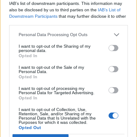
IAB’s list of downstream participants. This information may
also be disclosed by us to third parties on the
IAB’s List of
Downstream Participants
that may further disclose it to other
third parties.
Personal Data Processing Opt Outs
ΠΕΡΙΣΣΟΤΕΡΑ ΣΤΗΝ ΙΔΙΑ
I want to opt-out of the Sharing of my
personal data.
ΚΑΤΗΓΟΡΙΑ
Opted In
I want to opt-out of the Sale of my
Έλεγχο για τη λειτουργία της αγοράς
Personal Data.
Opted In
ρεύματος στις 5-10 Μαΐου ζητά η
ΕΒΙΚΕΝ
I want to opt-out of processing my
18 Μαϊος 2026
Personal Data for Targeted Advertising.
Opted In
I want to opt-out of Collection, Use,
ΡΑΑΕΥ: Νέο εργαλείο για τη
Retention, Sale, and/or Sharing of my
στατιστική ανάλυση των τιμών
Personal Data that Is Unrelated with the
Purposes for which it was collected.
ηλεκτρικής ενέργειας
Opted Out
18 Μαϊος 2026