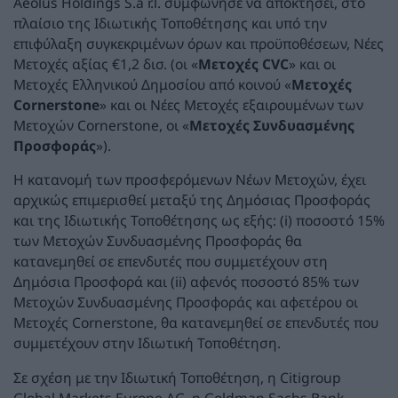
Aeolus Holdings S.à r.l. συμφώνησε να αποκτήσει, στο
πλαίσιο της Ιδιωτικής Τοποθέτησης και υπό την
επιφύλαξη συγκεκριμένων όρων και προϋποθέσεων, Νέες
Μετοχές αξίας €1,2 δισ. (οι «
Μετοχές CVC
» και οι
Μετοχές Ελληνικού Δημοσίου από κοινού «
Μετοχές
Cornerstone
» και οι Νέες Μετοχές εξαιρουμένων των
Μετοχών Cornerstone, οι «
Μετοχές Συνδυασμένης
Προσφοράς
»).
Η κατανομή των προσφερόμενων Νέων Μετοχών, έχει
αρχικώς επιμερισθεί μεταξύ της Δημόσιας Προσφοράς
και της Ιδιωτικής Τοποθέτησης ως εξής: (i) ποσοστό 15%
των Μετοχών Συνδυασμένης Προσφοράς θα
κατανεμηθεί σε επενδυτές που συμμετέχουν στη
Δημόσια Προσφορά και (ii) αφενός ποσοστό 85% των
Μετοχών Συνδυασμένης Προσφοράς και αφετέρου οι
Μετοχές Cornerstone, θα κατανεμηθεί σε επενδυτές που
συμμετέχουν στην Ιδιωτική Τοποθέτηση.
Σε σχέση με την Ιδιωτική Τοποθέτηση, η Citigroup
Global Markets Europe AG, η Goldman Sachs Bank