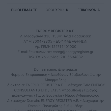
ΠΟΙΟΙ ΕΙΜΑΣΤΕ
ΟΡΟΙ ΧΡΗΣΗΣ
ΕΠΙΚΟΙΝΩΝΙΑ
ENERGY REGISTER Α.Ε.
Λ. Μεσογείων 336, 15341 Αγία Παρασκευή
ΑΦΜ 800479805 - ΔΟΥ ΦΑΕ ΑΘΗΝΩΝ
Αρ. ΓΕΜΗ 124714401000
E-mail Επικοινωνίας:
enreg@energyregister.gr
Τηλ. Επικοινωνίας: 210 6534882
Domain name: iEnergeia.gr
Νόμιμος Εκπρόσωπος - Διευθύνων Σύμβουλος: Φώτης
Μπορμπόλης
Ιδιοκτησία: ENERGY REGISTER Α.Ε. - Μέτοχοι: TAM ENERGY
CONSULTANTS LTD / Ελένη Μπορμπόλη / Γιώργος
Δεληγιάννης / Γιώτα Ευαγγελή / Νίκος Ανδριόπουλος
Δικαιούχος Domain: ENERGY REGISTER Α.Ε. - Διαχειριστής
Domain: Παναγιώτης Ευθυμιάδης
Διευθυντής Ιστοσελίδας: Παναγιώτης Ευθυμιάδης