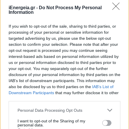
ΣΧΕΤΙΚΑ ΑΡΘΡΑ
iEnergeia.gr -
Do Not Process My Personal
Information
If you wish to opt-out of the sale, sharing to third parties, or
processing of your personal or sensitive information for
targeted advertising by us, please use the below opt-out
section to confirm your selection. Please note that after your
opt-out request is processed you may continue seeing
interest-based ads based on personal information utilized by
us or personal information disclosed to third parties prior to
your opt-out. You may separately opt-out of the further
disclosure of your personal information by third parties on the
IAB’s list of downstream participants. This information may
also be disclosed by us to third parties on the
IAB’s List of
Downstream Participants
that may further disclose it to other
third parties.
ΧΡΗΣΤΙΚΑ
Πόση απόσταση πρέπει να έχει το φορητό
Personal Data Processing Opt Outs
κλιματιστικό από τον τοίχο για μέγιστη
εξοικονόμηση ρεύματος;
I want to opt-out of the Sharing of my
personal data.
04/08/2026 - 07:02