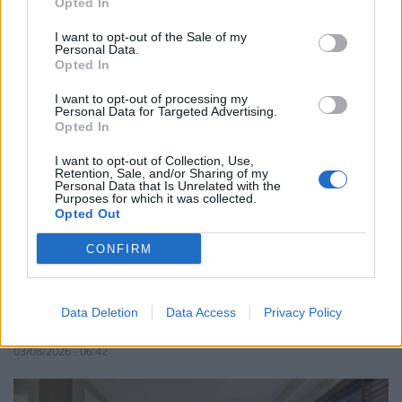
Opted In
I want to opt-out of the Sale of my
Personal Data.
Opted In
I want to opt-out of processing my
Personal Data for Targeted Advertising.
Opted In
I want to opt-out of Collection, Use,
Retention, Sale, and/or Sharing of my
Personal Data that Is Unrelated with the
Purposes for which it was collected.
Opted Out
CONFIRM
ΧΡΗΣΤΙΚΑ
To πιο έξυπνο «όπλο» κατά της ζέστης που
Data Deletion
Data Access
Privacy Policy
βρίσκεται σε κάθε σπίτι
03/08/2026 - 06:42