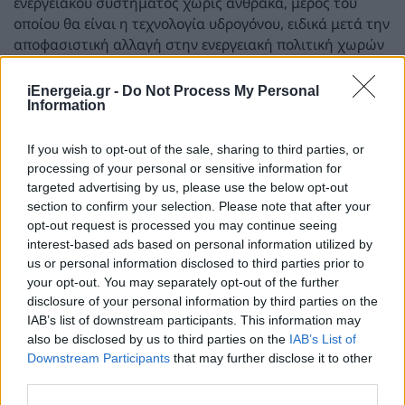
ενεργειακού συστήματος χωρίς άνθρακα, μέρος του
οποίου θα είναι η τεχνολογία υδρογόνου, ειδικά μετά την
αποφασιστική αλλαγή στην ενεργειακή πολιτική χωρών
όπως οι ΗΠΑ, οι οποίες δίνουν προτεραιότητα στην
αυξημένη παραγωγή πετρελαίου, φυσικού αερίου και
iEnergeia.gr -
Do Not Process My Personal
πυρηνικής ενέργειας, ενώ παράλληλα καταργούν τα
Information
κίνητρα για ΑΠΕ («drill,baby, drill»).
If you wish to opt-out of the sale, sharing to third parties, or
processing of your personal or sensitive information for
targeted advertising by us, please use the below opt-out
section to confirm your selection. Please note that after your
opt-out request is processed you may continue seeing
interest-based ads based on personal information utilized by
us or personal information disclosed to third parties prior to
your opt-out. You may separately opt-out of the further
disclosure of your personal information by third parties on the
IAB’s list of downstream participants. This information may
also be disclosed by us to third parties on the
IAB’s List of
Downstream Participants
that may further disclose it to other
third parties.