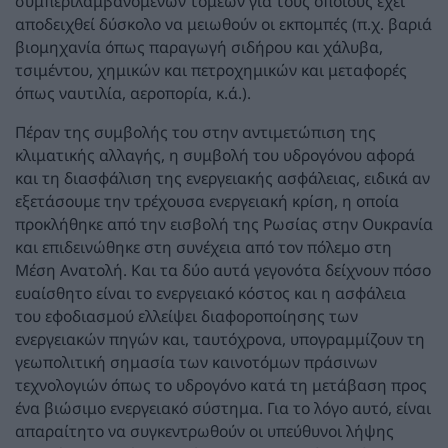
συμπεριλαμβανομένων τομέων για τους οποίους έχει
αποδειχθεί δύσκολο να μειωθούν οι εκπομπές (π.χ. βαριά
βιομηχανία όπως παραγωγή σιδήρου και χάλυβα,
τσιμέντου, χημικών και πετροχημικών και μεταφορές
όπως ναυτιλία, αεροπορία, κ.ά.).
Πέραν της συμβολής του στην αντιμετώπιση της
κλιματικής αλλαγής, η συμβολή του υδρογόνου αφορά
και τη διασφάλιση της ενεργειακής ασφάλειας, ειδικά αν
εξετάσουμε την τρέχουσα ενεργειακή κρίση, η οποία
προκλήθηκε από την εισβολή της Ρωσίας στην Ουκρανία
και επιδεινώθηκε στη συνέχεια από τον πόλεμο στη
Μέση Ανατολή. Και τα δύο αυτά γεγονότα δείχνουν πόσο
ευαίσθητο είναι το ενεργειακό κόστος και η ασφάλεια
του εφοδιασμού ελλείψει διαφοροποίησης των
ενεργειακών πηγών και, ταυτόχρονα, υπογραμμίζουν τη
γεωπολιτική σημασία των καινοτόμων πράσινων
τεχνολογιών όπως το υδρογόνο κατά τη μετάβαση προς
ένα βιώσιμο ενεργειακό σύστημα. Για το λόγο αυτό, είναι
απαραίτητο να συγκεντρωθούν οι υπεύθυνοι λήψης