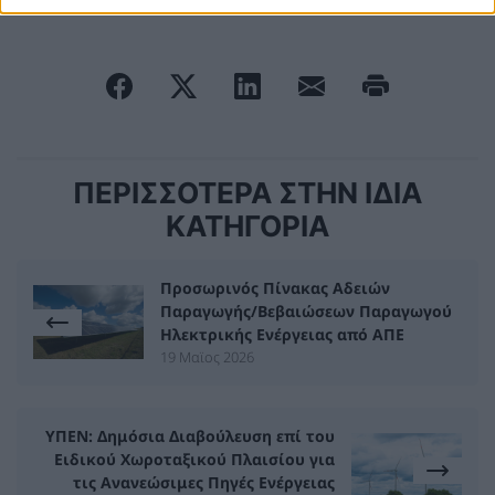
ΠΕΡΙΣΣΟΤΕΡΑ ΣΤΗΝ ΙΔΙΑ
ΚΑΤΗΓΟΡΙΑ
Προσωρινός Πίνακας Αδειών
Παραγωγής/Βεβαιώσεων Παραγωγού
Ηλεκτρικής Ενέργειας από ΑΠΕ
19 Μαϊος 2026
ΥΠΕΝ: Δημόσια Διαβούλευση επί του
Ειδικού Χωροταξικού Πλαισίου για
τις Ανανεώσιμες Πηγές Ενέργειας