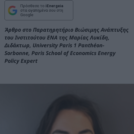
Πρόσθεσε το
iEnergeia
στα αγαπημένα σου στη
Google
Άρθρο στο Παρατηρητήριο Βιώσιμης Ανάπτυξης
του Ινστιτούτου ΕΝΑ
της
Μαρίας
Λυκίδη
,
Διδάκτωρ,
University
Paris
1
Panth
é
on
-
Sorbonne
,
Paris
School
of
Economics
Energy
Policy
Expert