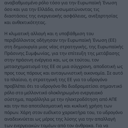
αναβαθμισμένο ρόλο τόσο για την Ευρωπαϊκή Ένωση
όσο και για την Ελλάδα, ενσωματώνοντας τις
διαστάσεις της ενεργειακής ασφάλειας, ανεξαρτησίας
και ανθεκτικότητας.
Η κλιματική αλλαγή και η υποβάθμιση του
περιβάλλοντος οδήγησαν την Ευρωπαϊκή Ένωση (ΕΕ)
στη δημιουργία μιας νέας στρατηγικής, της Ευρωπαϊκής
Πράσινης Συμφωνίας, για την επίτευξη της μετάβασης
στην πράσινη ενέργεια και, ως εκ τούτου, τον
μετασχηματισμό της ΕΕ σε μια σύγχρονη, αποδοτική ως
προς τους πόρους και ανταγωνιστική οικονομία. Σε αυτό
το πλαίσιο, η στρατηγική της ΕΕ για το υδρογόνο
προβλέπει ότι το υδρογόνο θα διαδραματίσει σημαντικό
ρόλο στο μελλοντικό ολοκληρωμένο ενεργειακό
σύστημα, παράλληλα με την ηλεκτροδότηση από ΑΠΕ
και την πιο αποτελεσματική και κυκλική χρήση των
πόρων. Χάρη στον ευέλικτο χαρακτήρα του, το υδρογόνο
αναδεικνύεται ως μέρος της λύσης για την απαλλαγή
των ενεργειακών τομέων από τον άνθρακα. Για να