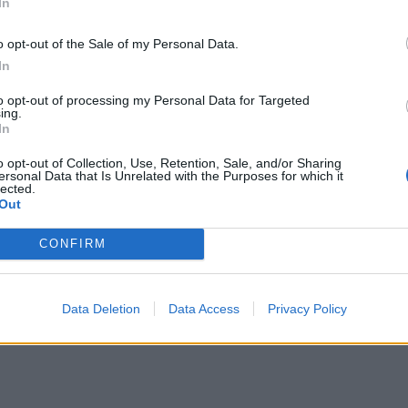
In
Πρόεδρος του ΣΕΠΑΝ κυρία Λένα Μπέλση δήλωσε:
o opt-out of the Sale of my Personal Data.
In
 Κυκλική Οικονομία αποτελεί μια μεγάλη εθνική 
to opt-out of processing my Personal Data for Targeted
ραγωγικού μας μοντέλου. Με τη στρατηγική συνερ
ing.
νάμεις μας ώστε η βιώσιμη ανάπτυξη να αποκτή
In
ριφέρειες της χώρας. Ο ιδιωτικός τομέας είναι έτ
o opt-out of Collection, Use, Retention, Sale, and/or Sharing
ersonal Data that Is Unrelated with the Purposes for which it
μιουργήσει νέες θέσεις εργασίας, συμβάλλοντας
lected.
ριβάλλοντος, στην αποδοτικότερη διαχείριση τω
Out
σιαστικού οφέλους για τις τοπικές κοινωνίες».
CONFIRM
Data Deletion
Data Access
Privacy Policy