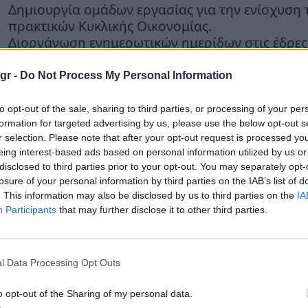
Δημιουργία ομάδων εργασίας για την ενίσχυση 
πρακτικών Κυκλικής Οικονομίας.
Διοργάνωση ενημερωτικών ημερίδων στις έδρες 
ωφελειών της Κυκλικής Οικονομίας στην περιφε
Πραγματοποίηση επιστημονικών συνεδρίων και
gr -
Do Not Process My Personal Information
Κοινές διαδικτυακές καμπάνιες ενημέρωσης για 
περιβάλλον.
to opt-out of the sale, sharing to third parties, or processing of your per
Διαμόρφωση κοινών προτάσεων πολιτικής προς
formation for targeted advertising by us, please use the below opt-out s
r selection. Please note that after your opt-out request is processed y
eing interest-based ads based on personal information utilized by us or
Πρόεδρος της ΕΝ.Π.Ε., Γιώργος Χατζημάρκος, δήλ
disclosed to third parties prior to your opt-out. You may separately opt-
losure of your personal information by third parties on the IAB’s list of
 Κυκλική Οικονομία δεν αποτελεί πλέον μια θεωρ
. This information may also be disclosed by us to third parties on the
IA
αγκαία και ώριμη επιλογή για το παρόν και οι Πε
Participants
that may further disclose it to other third parties.
ώτη γραμμή αυτής της μετάβασης. Με τη συνεργασ
σιαστικό βήμα προς ένα νέο μοντέλο ανάπτυξης 
νάμεις με σχέδιο και αναπτύσσοντας συνεργασίε
l Data Processing Opt Outs
 μετάβαση, να βελτιώσουμε το επίπεδο προστασί
o opt-out of the Sharing of my personal data.
ηρίξουμε τις τοπικές οικονομίες δημιουργώντας 