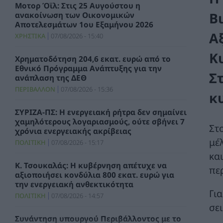
Μοτορ Όϊλ: Στις 25 Αυγούστου η
Β
ανακοίνωση των Οικονομικών
Αποτελεσμάτων 1ου Εξαμήνου 2026
Α
ΧΡΗΣΤΙΚΑ
07/08/2026 - 15:40
Κ
Χρηματοδότηση 204,6 εκατ. ευρώ από το
Εθνικό Πρόγραμμα Ανάπτυξης για την
Σ
ανάπλαση της ΔΕΘ
ΠΕΡΙΒΑΛΛΟΝ
07/08/2026 - 15:36
κ
ΣΥΡΙΖΑ-ΠΣ: Η ενεργειακή ρήτρα δεν σημαίνει
χαμηλότερους λογαριασμούς, ούτε σβήνει 7
Στ
χρόνια ενεργειακής ακρίβειας
μέ
ΠΟΛΙΤΙΚΗ
07/08/2026 - 15:17
κα
Κ. Τσουκαλάς: Η κυβέρνηση απέτυχε να
περ
αξιοποιήσει κονδύλια 800 εκατ. ευρώ για
την ενεργειακή ανθεκτικότητα
Γι
ΠΟΛΙΤΙΚΗ
07/08/2026 - 14:57
σε
Συνάντηση υπουργού Περιβάλλοντος με το