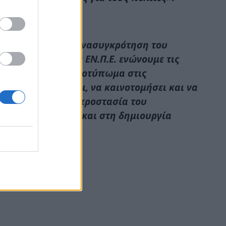
ευκαιρία για την ανασυγκρότηση του
γασία μας με την ΕΝ.Π.Ε. ενώνουμε τις
σει ουσιαστικό αποτύπωμα στις
οιμος να επενδύσει, να καινοτομήσει και να
 ταυτόχρονα στην προστασία του
ν φυσικών πόρων και στη δημιουργία