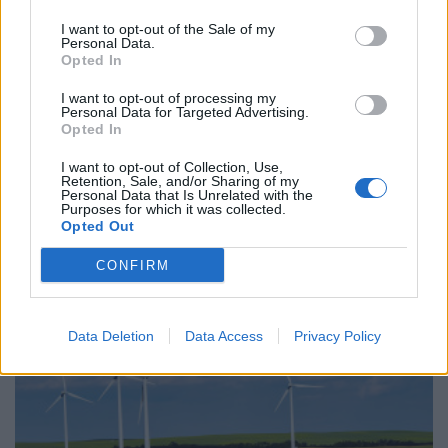
I want to opt-out of the Sale of my
Personal Data.
Opted In
I want to opt-out of processing my
Personal Data for Targeted Advertising.
Opted In
I want to opt-out of Collection, Use,
ΗΛΕΚΤΡΙΣΜΟΣ
Retention, Sale, and/or Sharing of my
Personal Data that Is Unrelated with the
Λογαριασμοί ρεύματος: Οι εκλογές
Purposes for which it was collected.
προστίθενται στους παράγοντες που
Opted Out
διαμορφώνουν τα τιμολόγια
CONFIRM
03/08/2026 - 11:33
Data Deletion
Data Access
Privacy Policy