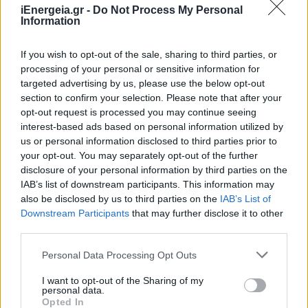
iEnergeia.gr -
Do Not Process My Personal
Information
If you wish to opt-out of the sale, sharing to third parties, or
processing of your personal or sensitive information for
targeted advertising by us, please use the below opt-out
section to confirm your selection. Please note that after your
opt-out request is processed you may continue seeing
interest-based ads based on personal information utilized by
us or personal information disclosed to third parties prior to
ΑΡΘΡΑ - ΑΝΑΛΥΣΕΙΣ
your opt-out. You may separately opt-out of the further
disclosure of your personal information by third parties on the
Γιάννης Τριήρης: Ελλάδα – Η «πλούσια» χώρα
IAB’s list of downstream participants. This information may
με τους φτωχούς πολίτες
also be disclosed by us to third parties on the
IAB’s List of
04/08/2026 - 08:04
Downstream Participants
that may further disclose it to other
third parties.
Personal Data Processing Opt Outs
I want to opt-out of the Sharing of my
personal data.
Opted In