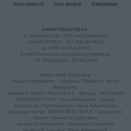
ΠΟΙΟΙ ΕΙΜΑΣΤΕ
ΟΡΟΙ ΧΡΗΣΗΣ
ΕΠΙΚΟΙΝΩΝΙΑ
ENERGY REGISTER Α.Ε.
Λ. Μεσογείων 336, 15341 Αγία Παρασκευή
ΑΦΜ 800479805 - ΔΟΥ ΦΑΕ ΑΘΗΝΩΝ
Αρ. ΓΕΜΗ 124714401000
E-mail Επικοινωνίας:
enreg@energyregister.gr
Τηλ. Επικοινωνίας: 210 6534882
Domain name: iEnergeia.gr
Νόμιμος Εκπρόσωπος - Διευθύνων Σύμβουλος: Φώτης
Μπορμπόλης
Ιδιοκτησία: ENERGY REGISTER Α.Ε. - Μέτοχοι: TAM ENERGY
CONSULTANTS LTD / Ελένη Μπορμπόλη / Γιώργος
Δεληγιάννης / Γιώτα Ευαγγελή / Νίκος Ανδριόπουλος
Δικαιούχος Domain: ENERGY REGISTER Α.Ε. - Διαχειριστής
Domain: Παναγιώτης Ευθυμιάδης
Διευθυντής Ιστοσελίδας: Παναγιώτης Ευθυμιάδης
Διευθυντής Σύνταξης: Νίκος Ανδριόπουλος