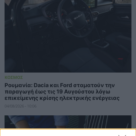
ΚΟΣΜΟΣ
Ρουμανία: Dacia και⁠ Ford σταματούν την
παραγωγή έως τις 19 Αυγούστου λόγω
επικείμενης κρίσης ηλεκτρικής ενέργειας
04/08/2026 - 10:06