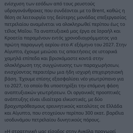
ενίσχυση των εσόδων από τους ρευστούς
υδρογονάνθρακες που συνδέονται με το Brent, καθώς η
θέση σε λειτουργία της δεύτερης μονάδας επεξεργασίας
πετρελαίου αναμένεται να ολοκληρωθεί περίπου έως το
τέλος Μαΐου. Τα αναπτυξιακά μας έργα σε Ισραήλ και
Κροατία παραμένουν εντός χρονοδιαγράμματος για
πρώτη παραγωγή αερίου στο Α’ εξάμηνο του 2027. Στην
Αίγυπτο, έχουμε μειώσει τις απαιτήσεις σε ιστορικά
χαμηλά επίπεδα και βρισκόμαστε κοντά στην
ολοκλήρωση της συγχώνευσης των παραχωρήσεων,
ενισχύοντας περαιτέρω μια ήδη ισχυρή επιχειρησιακή
βάση. Έχουμε επίσης εξασφαλίσει νέο γεωτρύπανο για
το 2027, το οποίο θα υποστηρίξει την επόμενη φάση
αναπτυξιακών γεωτρήσεων. Οι οργανικές προοπτικές
ανάπτυξης είναι ιδιαίτερα ελκυστικές, με δύο
βραχυπρόθεσμους ερευνητικούς καταλύτες σε Ελλάδα
και Αίγυπτο, που στοχεύουν περίπου 300 εκατ. βαρέλια
ισοδυνάμου πετρελαίου δυνητικούς πόρους.
»Η στρατηγική μας είσοδος στην Αγκόλα προχωρεί