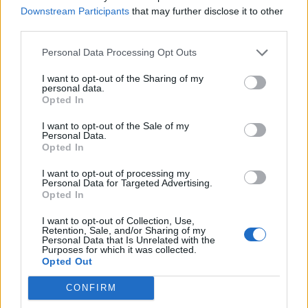
Downstream Participants
that may further disclose it to other
ΠΕΡΙΣΣΟΤΕΡΑ ΣΤΗΝ ΙΔΙΑ
third parties.
ΚΑΤΗΓΟΡΙΑ
Personal Data Processing Opt Outs
I want to opt-out of the Sharing of my
Enaon EDA: Kαμία διαρροή φυσικού
personal data.
Opted In
αερίου στο δίκτυο της Αττικής
20 Μαϊος 2026
I want to opt-out of the Sale of my
Personal Data.
Opted In
Coral Pass Prepaid και yellows
I want to opt-out of processing my
Πειραιώς: νέα, διπλή επιβράβευση σε
Personal Data for Targeted Advertising.
κάθε ανεφοδιασμό
Opted In
22 Μαϊος 2026
I want to opt-out of Collection, Use,
Retention, Sale, and/or Sharing of my
Personal Data that Is Unrelated with the
Purposes for which it was collected.
Opted Out
ΣΧΕΤΙΚΑ ΑΡΘΡΑ
CONFIRM