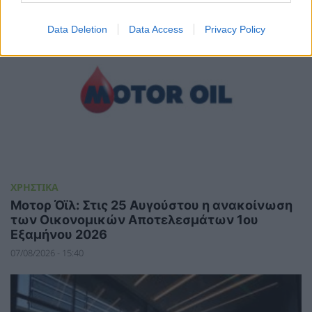
Data Deletion
Data Access
Privacy Policy
ΧΡΗΣΤΙΚΑ
Μοτορ Όϊλ: Στις 25 Αυγούστου η ανακοίνωση
των Οικονομικών Αποτελεσμάτων 1ου
Εξαμήνου 2026
07/08/2026 - 15:40