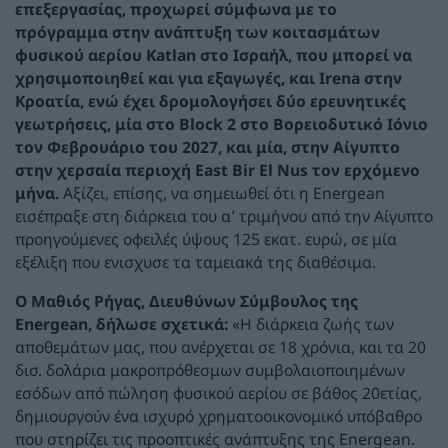
επεξεργασίας, προχωρεί σύμφωνα με το
πρόγραμμα στην ανάπτυξη των κοιτασμάτων
φυσικού αερίου Katlan στο Ισραήλ, που μπορεί να
χρησιμοποιηθεί και για εξαγωγές, και Irena στην
Κροατία, ενώ έχει δρομολογήσει δύο ερευνητικές
γεωτρήσεις, μία στο Block 2 στο Βορειοδυτικό Ιόνιο
τον Φεβρουάριο του 2027, και μία, στην Αίγυπτο
στην χερσαία περιοχή East Bir El Nus τον ερχόμενο
μήνα.
Αξίζει, επίσης, να σημειωθεί ότι η Energean
εισέπραξε στη διάρκεια του α’ τριμήνου από την Αίγυπτο
προηγούμενες οφειλές ύψους 125 εκατ. ευρώ, σε μία
εξέλιξη που ενισχυσε τα ταμειακά της διαθέσιμα.
Ο Μαθιός Ρήγας, Διευθύνων Σύμβουλος της
Energean, δήλωσε σχετικά:
«Η διάρκεια ζωής των
αποθεμάτων μας, που ανέρχεται σε 18 χρόνια, και τα 20
δισ. δολάρια μακροπρόθεσμων συμβολαιοποιημένων
εσόδων από πώληση φυσικού αερίου σε βάθος 20ετίας,
δημιουργούν ένα ισχυρό χρηματοοικονομικό υπόβαθρο
που στηρίζει τις προοπτικές ανάπτυξης της Energean.