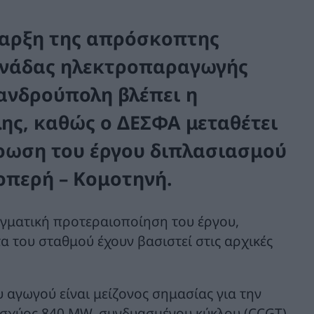
ναρξη της απρόσκοπτης
μονάδας ηλεκτροπαραγωγής
ανδρούπολη βλέπει η
ς, καθώς ο ΔΕΣΦΑ μεταθέτει
ήρωση του έργου διπλασιασμού
ρπερή – Κομοτηνή.
ραγματική προτεραιοποίηση του έργου,
 του σταθμού έχουν βασιστεί στις αρχικές
 αγωγού είναι μείζονος σημασίας για την
σχύος 840 MW, συνδυασμένου κύκλου (CCGT),