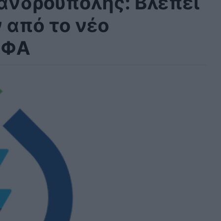
νδρούπολης: Βλέπει
 από το νέο
ΣΦΑ