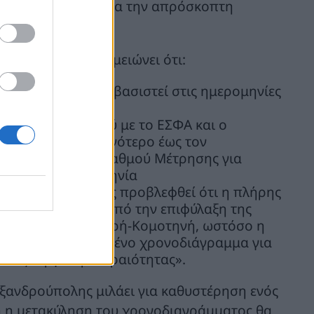
δοκιμές, αλλά και για την απρόσκοπτη
αγωγής.
ξανδρούπολης σημειώνει ότι:
υ σταθμού έχουν βασιστεί στις ημερομηνίες
2024 – 2033
εσης του σταθμού με το ΕΣΦΑ και ο
λοκληρωθεί το αργότερο έως τον
τα by-pass του Σταθμού Μέτρησης για
γενέστερη ημερομηνία
αι μεν έχει σαφώς προβλεφθεί ότι η πλήρης
λειτουργία τελεί υπό την επιφύλαξη της
 του κλάδου Καρπερή-Κομοτηνή, ωστόσο η
σε ένα συγκεκριμένο χρονοδιάγραμμα για
εί ως «έργο προτεραιότητας».
ξανδρούπολης μιλάει για καθυστέρηση ενός
ιδή η μετακύληση του χρονοδιαγράμματος θα