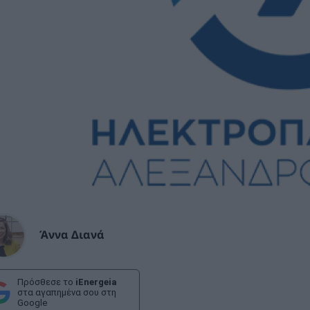
Άννα Διανά
Πρόσθεσε το
iEnergeia
στα αγαπημένα σου στη
Google