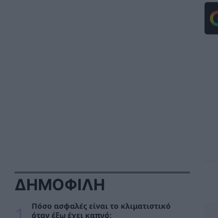
ΑΡΘΡΑ - ΑΝΑΛΥΣΕΙΣ
07/08/2026 - 08:01
Γιατί η επιμονή στους 18°C μπορεί να
βλάψει το κλιματιστικό σας αυτό το
καλοκαίρι
ΧΡΗΣΤΙΚΑ
07/08/2026 - 06:46
Μήπως καταστρέφετε το κινητό σας; Τα 3
λάθη που κάνουμε με το powerbank
ΧΡΗΣΤΙΚΑ
07/08/2026 - 06:45
Μητσοτάκης: 700 εκατ. ευρώ για τη μείωση
του ενεργειακού κόστους και την
ενεργειακή αναβάθμιση της μεταποίησης ως
το 2030
ΠΟΛΙΤΙΚΗ
06/08/2026 - 15:08
ΔΗΜΟΦΙΛΗ
Κ. Χατζηδάκης: Στον κάλαθο των αχρήστων
οι αμφισβητήσεις για το καλώδιο της
Πόσο ασφαλές είναι το κλιματιστικό
ηλεκτρικής διασύνδεσης Ελλάδας-Κύπρου
όταν έξω έχει καπνό;