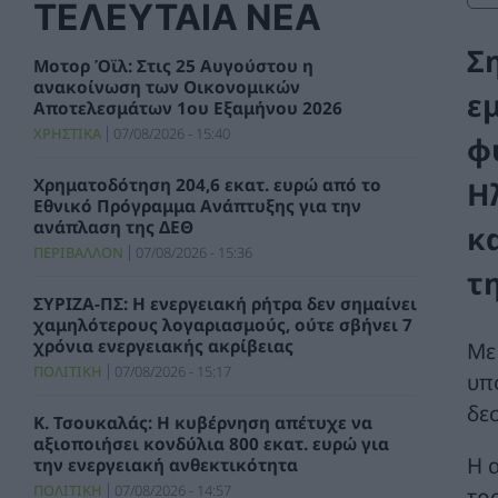
ΤΕΛΕΥΤΑΙΑ ΝΕΑ
Σ
Μοτορ Όϊλ: Στις 25 Αυγούστου η
ανακοίνωση των Οικονομικών
ε
Αποτελεσμάτων 1ου Εξαμήνου 2026
ΧΡΗΣΤΙΚΑ
07/08/2026 - 15:40
φ
Η
Χρηματοδότηση 204,6 εκατ. ευρώ από το
Εθνικό Πρόγραμμα Ανάπτυξης για την
ανάπλαση της ΔΕΘ
κ
ΠΕΡΙΒΑΛΛΟΝ
07/08/2026 - 15:36
τ
ΣΥΡΙΖΑ-ΠΣ: Η ενεργειακή ρήτρα δεν σημαίνει
χαμηλότερους λογαριασμούς, ούτε σβήνει 7
χρόνια ενεργειακής ακρίβειας
Με
ΠΟΛΙΤΙΚΗ
07/08/2026 - 15:17
υπ
δε
Κ. Τσουκαλάς: Η κυβέρνηση απέτυχε να
αξιοποιήσει κονδύλια 800 εκατ. ευρώ για
Η 
την ενεργειακή ανθεκτικότητα
ΠΟΛΙΤΙΚΗ
07/08/2026 - 14:57
τρ