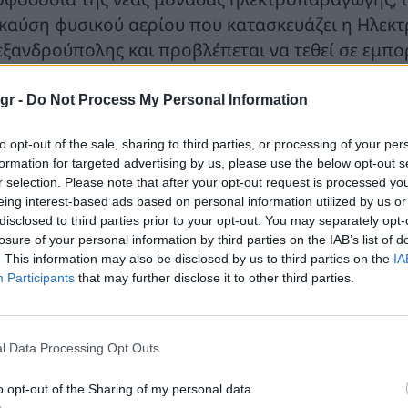
 καύση φυσικού αερίου που κατασκευάζει η Ηλε
εξανδρούπολης και προβλέπεται να τεθεί σε εμπορ
ονοδιάγραμμα που πρέπει να θεωρείται βέβαιο ότι
οβλέπει την ολοκλήρωση του διπλασιασμού της δ
gr -
Do Not Process My Personal Information
μοτηνή, τον Μάρτιο του 2028.
to opt-out of the sale, sharing to third parties, or processing of your per
formation for targeted advertising by us, please use the below opt-out s
Hλεκτροπαραγωγή Αλεξαδρούπολης, κοινής εταιρί
r selection. Please note that after your opt-out request is processed y
9%) στην επιστολή της στο πλαίσιο διαβούλευσης 
eing interest-based ads based on personal information utilized by us or
άπτυξης του Εθνικού Συστήματος Μεταφοράς Φυσ
disclosed to third parties prior to your opt-out. You may separately opt-
losure of your personal information by third parties on the IAB’s list of
ρίοδο 2026 – 2035,τονίζει ότι ενώ στο προηγούμ
. This information may also be disclosed by us to third parties on the
IA
ρίοδο 2024-2033, προβλεπόταν ως χρόνος έναρξης
Participants
that may further disclose it to other third parties.
26 και ως χρόνος ένταξης του στο σύστημα ο Μάι
ρίοδο 2026-2035 προβλέπεται ότι το έργο θα ξεκιν
ι θα ενταχθεί στο σύστημα τον Μάρτιο του 2028.
l Data Processing Opt Outs
τό σημαίνει ότι το έργο θα καθυστερήσει για ένα
o opt-out of the Sharing of my personal data.