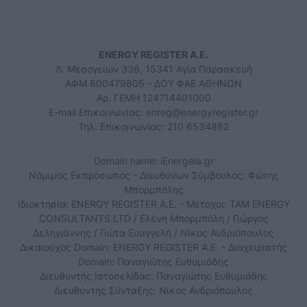
ENERGY REGISTER Α.Ε.
Λ. Μεσογείων 336, 15341 Αγία Παρασκευή
ΑΦΜ 800479805 - ΔΟΥ ΦΑΕ ΑΘΗΝΩΝ
Αρ. ΓΕΜΗ 124714401000
E-mail Επικοινωνίας:
enreg@energyregister.gr
Τηλ. Επικοινωνίας: 210 6534882
Domain name: iEnergeia.gr
Νόμιμος Εκπρόσωπος - Διευθύνων Σύμβουλος: Φώτης
Μπορμπόλης
Ιδιοκτησία: ENERGY REGISTER Α.Ε. - Μέτοχοι: TAM ENERGY
CONSULTANTS LTD / Ελένη Μπορμπόλη / Γιώργος
Δεληγιάννης / Γιώτα Ευαγγελή / Νίκος Ανδριόπουλος
Δικαιούχος Domain: ENERGY REGISTER Α.Ε. - Διαχειριστής
Domain: Παναγιώτης Ευθυμιάδης
Διευθυντής Ιστοσελίδας: Παναγιώτης Ευθυμιάδης
Διευθυντής Σύνταξης: Νίκος Ανδριόπουλος