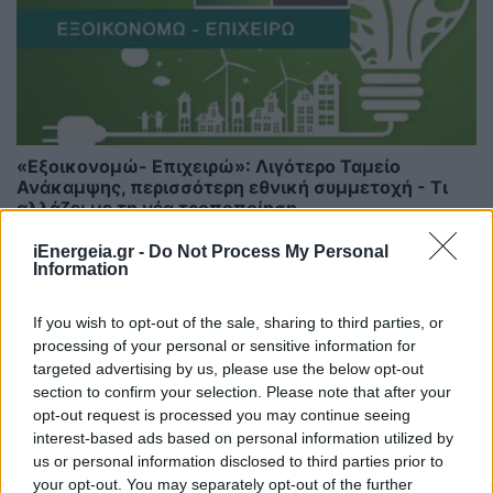
«Εξοικονομώ- Επιχειρώ»: Λιγότερο Ταμείο
Ανάκαμψης, περισσότερη εθνική συμμετοχή - Τι
αλλάζει με τη νέα τροποποίηση
ΠΟΛΙΤΙΚΗ
iEnergeia.gr -
Do Not Process My Personal
28/07/2026 - 08:13
Information
If you wish to opt-out of the sale, sharing to third parties, or
processing of your personal or sensitive information for
targeted advertising by us, please use the below opt-out
section to confirm your selection. Please note that after your
opt-out request is processed you may continue seeing
interest-based ads based on personal information utilized by
us or personal information disclosed to third parties prior to
your opt-out. You may separately opt-out of the further