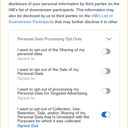
disclosure of your personal information by third parties on the
IAB’s list of downstream participants. This information may
also be disclosed by us to third parties on the
IAB’s List of
Downstream Participants
that may further disclose it to other
third parties.
Personal Data Processing Opt Outs
ΔΕΣΦΑ: Το πρώτο βήμα για τον αγωγό πράσινου
I want to opt-out of the Sharing of my
υδρογόνου - Στον «αέρα» ο διαγωνισμός για την
personal data.
ανάθεση των μελετών
Opted In
ΣΥΜΒΑΤΙΚΕΣ ΠΗΓΕΣ
I want to opt-out of the Sale of my
28/07/2026 - 08:09
Personal Data.
Opted In
I want to opt-out of processing my
Personal Data for Targeted Advertising.
Opted In
I want to opt-out of Collection, Use,
Retention, Sale, and/or Sharing of my
Personal Data that Is Unrelated with the
Purposes for which it was collected.
Opted Out