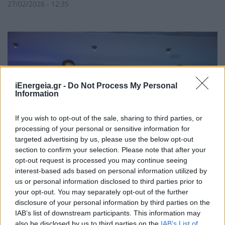
27/02/2026 - 12:35
iEnergeia.gr -
Do Not Process My Personal
Information
If you wish to opt-out of the sale, sharing to third parties, or
processing of your personal or sensitive information for
targeted advertising by us, please use the below opt-out
section to confirm your selection. Please note that after your
opt-out request is processed you may continue seeing
interest-based ads based on personal information utilized by
us or personal information disclosed to third parties prior to
ΥΠΕΘΟ – ΥΜΕ – ΥΠΑΝ – ΥΨηΔ - ΑΑΔΕ:
your opt-out. You may separately opt-out of the further
Διαθέσιμη η ψηφιακή εφαρμογή
disclosure of your personal information by third parties on the
Μητρώου Δεξαμενών Ιδιωτικών
IAB’s list of downstream participants. This information may
also be disclosed by us to third parties on the
IAB’s List of