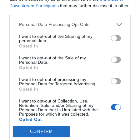
Πρατηρίων Καυσίμων
Downstream Participants
that may further disclose it to other
ΧΡΗΣΤΙΚΑ
third parties.
24/12/2025 - 15:37
Personal Data Processing Opt Outs
I want to opt-out of the Sharing of my
personal data.
Opted In
I want to opt-out of the Sale of my
Personal Data.
Opted In
I want to opt-out of processing my
Personal Data for Targeted Advertising.
Opted In
I want to opt-out of Collection, Use,
Retention, Sale, and/or Sharing of my
Personal Data that Is Unrelated with the
Purposes for which it was collected.
Opted Out
Απαραίτητη η τήρηση του θεσμικού
CONFIRM
πλαισίου για οποιαδήποτε