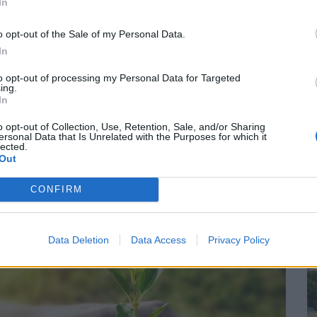
In
o opt-out of the Sale of my Personal Data.
In
πογραφή Μνημονίου
to opt-out of processing my Personal Data for Targeted
υνεργασίας του ΚΕΠΑ με το
ing.
In
ήμο Ελευσίνας
o opt-out of Collection, Use, Retention, Sale, and/or Sharing
ersonal Data that Is Unrelated with the Purposes for which it
ΗΣΤΙΚΑ
11/03/2026 - 15:46
lected.
Out
Χ
CONFIRM
Data Deletion
Data Access
Privacy Policy