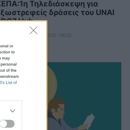
ΚΕΠΑ:1η Τηλεδιάσκεψη για
εξωστρεφείς δράσεις του UNAI
SDG7 Hub
ΕΡΙΒΑΛΛΟΝ
02/04/2026 - 08:20
sonal or
ection to
ou may
 personal
out of the
 downstream
B’s List of