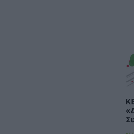
Κ
«
Σ