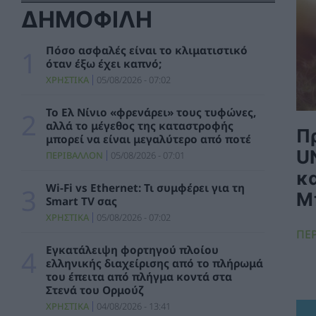
ενεργειακής όσο και από γεωπολιτικής
ΔΗΜΟΦΙΛΗ
σκοπιάς
ΠΟΛΙΤΙΚΗ
06/08/2026 - 10:25
Πόσο ασφαλές είναι το κλιματιστικό
όταν έξω έχει καπνό;
HELLENiQ ENERGY: Αποτελέσματα Β’
Τριμήνου / Α’ Εξαμήνου 2026
ΧΡΗΣΤΙΚΑ
05/08/2026 - 07:02
ΣΥΜΒΑΤΙΚΕΣ ΠΗΓΕΣ
06/08/2026 - 10:21
Το Ελ Νίνιο «φρενάρει» τους τυφώνες,
αλλά το μέγεθος της καταστροφής
Όμιλος AKTOR: Εξαγορά του 75% των
Π
μπορεί να είναι μεγαλύτερο από ποτέ
εταιρειών ΗΛΕΚΤΩΡ και THALIS στο πλαίσιο
U
στρατηγικής συνεργασίας με τον Όμιλο
ΠΕΡΙΒΑΛΛΟΝ
05/08/2026 - 07:01
ΜΟΤΟΡ ΟΪΛ
κ
ΧΡΗΣΤΙΚΑ
06/08/2026 - 09:41
Wi-Fi vs Ethernet: Τι συμφέρει για τη
Μ
Smart TV σας
WWF Ελλάς: Περισσότερα από 180.000
ΧΡΗΣΤΙΚΑ
05/08/2026 - 07:02
στρέμματα καμένων δασικών εκτάσεων σε
ΠΕ
λίγες μόλις μέρες
Εγκατάλειψη φορτηγού πλοίου
ΠΕΡΙΒΑΛΛΟΝ
06/08/2026 - 09:18
ελληνικής διαχείρισης από το πλήρωμά
του έπειτα από πλήγμα κοντά στα
Στενά του Ορμούζ
Η Viohalco καταγράφει ισχυρές επιδόσεις
το πρώτο εξάμηνο του 2026 με αυξημένα
ΧΡΗΣΤΙΚΑ
04/08/2026 - 13:41