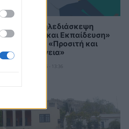
1η Διεθνής Τηλεδιάσκεψη
«Διδασκαλία και Εκπαίδευση»
από το ΚΕΠΑ: «Προσιτή και
Καθαρή Ενέργεια»
ΡΗΣΤΙΚΑ
02/03/2026 - 13:36