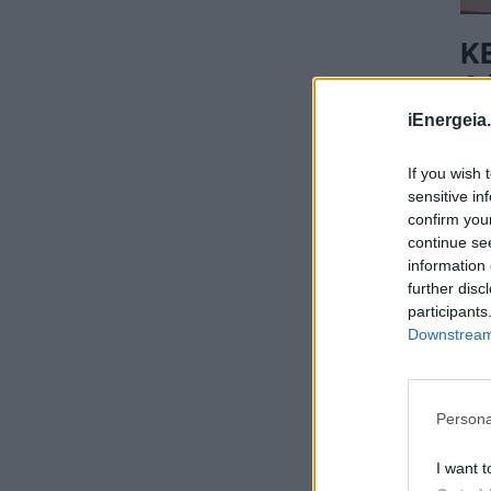
λάθη που κάνουμε με το powerbank
ΧΡΗΣΤΙΚΑ
07/08/2026 - 06:45
Κ
Δ
Μητσοτάκης: 700 εκατ. ευρώ για τη μείωση
του ενεργειακού κόστους και την
iEnergeia.
ενεργειακή αναβάθμιση της μεταποίησης ως
ΠΕ
το 2030
ΠΟΛΙΤΙΚΗ
06/08/2026 - 15:08
If you wish 
sensitive in
Κ. Χατζηδάκης: Στον κάλαθο των αχρήστων
confirm you
οι αμφισβητήσεις για το καλώδιο της
continue se
ηλεκτρικής διασύνδεσης Ελλάδας-Κύπρου
information 
ΠΟΛΙΤΙΚΗ
06/08/2026 - 14:37
further disc
participants
Downstream 
SOWISE+: Επιστημονική πρόοδος και
καινοτομία για μια κυκλική οικονομία στην
πράξη
ΠΕΡΙΒΑΛΛΟΝ
06/08/2026 - 13:59
Persona
Κουκουλόπουλος: Τελευταία η Δυτική
I want t
Μακεδονία στους μόνιμους διορισμούς