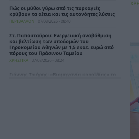
ΧΡ
Πώς οι μύθοι γύρω από τις πυρκαγιές
κρύβουν τα αίτια και τις αυτονόητες λύσεις
ΠΕΡΙΒΑΛΛΟΝ
07/08/2026 - 08:40
Στ. Παπασταύρου: Ενεργειακή αναβάθμιση
και βελτίωση των υποδομών του
Γηροκομείου Αθηνών με 1,5 εκατ. ευρώ από
πόρους του Πράσινου Ταμείου
ΧΡΗΣΤΙΚΑ
07/08/2026 - 08:24
Γιάννης Τριήρης: «Βιομηχανία κοροϊδίας» το
Μέγαρο Μαξίμου
ΑΡΘΡΑ - ΑΝΑΛΥΣΕΙΣ
07/08/2026 - 08:01
Γιατί η επιμονή στους 18°C μπορεί να
βλάψει το κλιματιστικό σας αυτό το
καλοκαίρι
ΧΡΗΣΤΙΚΑ
07/08/2026 - 06:46
Μήπως καταστρέφετε το κινητό σας; Τα 3