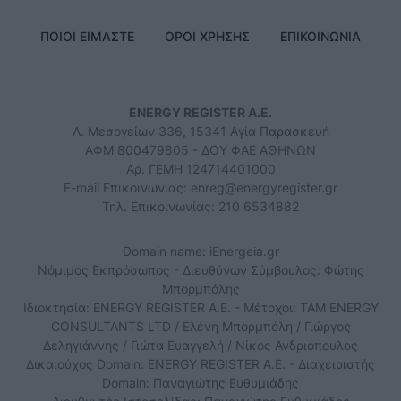
ΠΟΙΟΙ ΕΙΜΑΣΤΕ
ΟΡΟΙ ΧΡΗΣΗΣ
ΕΠΙΚΟΙΝΩΝΙΑ
ENERGY REGISTER Α.Ε.
Λ. Μεσογείων 336, 15341 Αγία Παρασκευή
ΑΦΜ 800479805 - ΔΟΥ ΦΑΕ ΑΘΗΝΩΝ
Αρ. ΓΕΜΗ 124714401000
E-mail Επικοινωνίας:
enreg@energyregister.gr
Τηλ. Επικοινωνίας: 210 6534882
Domain name: iEnergeia.gr
Νόμιμος Εκπρόσωπος - Διευθύνων Σύμβουλος: Φώτης
Μπορμπόλης
Ιδιοκτησία: ENERGY REGISTER Α.Ε. - Μέτοχοι: TAM ENERGY
CONSULTANTS LTD / Ελένη Μπορμπόλη / Γιώργος
Δεληγιάννης / Γιώτα Ευαγγελή / Νίκος Ανδριόπουλος
Δικαιούχος Domain: ENERGY REGISTER Α.Ε. - Διαχειριστής
Domain: Παναγιώτης Ευθυμιάδης