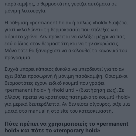
παράκαμψης, ο θερμοστάτης γυρίζει αυτόματα σε
μόνιμη λειτουργία.
Η ρύθμιση «permanent hold» ή απλώς «hold» διαφέρει
γιατί «κλειδώνει» τη θερμοκρασία που επέλεξες για
αόριστο χρόνο. Δεν πρόκειται να αλλάξει μέχρι να πας
εσύ ο ίδιος στον θερμοστάτη και να την ακυρώσεις.
Μόνο τότε θα ξαναρχίσει να ακολουθεί το κανονικό του
πρόγραμμα.
Συχνά μπορεί κάποιος έυκολα να μπερδευτεί για το αν
έχει βάλει προσωρινή ή μόνιμη παράκαμψη. Ορισμένοι
θερμοστάτες έχουν ειδικό κουμπί που γράφει
«permanent hold» ή «hold until» (διατήρηση έως). Σε
άλλους, πρέπει να κρατήσεις πατημένο το κουμπί «hold»
για μερικά δευτερόλεπτα. Αν δεν είσαι σίγουρος, ρίξε μια
ματιά στο manual ή στο site του κατασκευαστή.
Πότε πρέπει να χρησιμοποιείς το «permanent
hold» και πότε το «temporary hold»