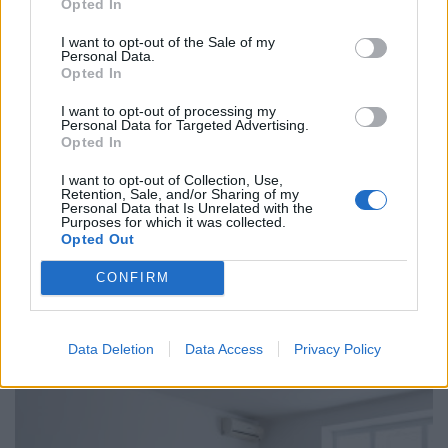
Opted In
I want to opt-out of the Sale of my
Personal Data.
Opted In
I want to opt-out of processing my
Personal Data for Targeted Advertising.
Opted In
I want to opt-out of Collection, Use,
Retention, Sale, and/or Sharing of my
Personal Data that Is Unrelated with the
Purposes for which it was collected.
ΧΡΗΣΤΙΚΑ
Opted Out
Πόση απόσταση πρέπει να έχει το φορητό
CONFIRM
κλιματιστικό από τον τοίχο για μέγιστη
εξοικονόμηση ρεύματος;
04/08/2026 - 07:02
Data Deletion
Data Access
Privacy Policy