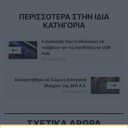
ΠΕΡΙΣΣΟΤΕΡΑ ΣΤΗΝ ΙΔΙΑ
ΚΑΤΗΓΟΡΙΑ
4 συσκευές που κινδυνεύεις να
«κάψεις» αν τις συνδέσεις σε USB
Hub
28 Μαϊος 2026
Συγκροτήθηκε σε Σώμα η Επιτροπή
Ελέγχου της ΔΕΗ Α.Ε.
28 Μαϊος 2026
ΣΧΕΤΙΚΑ ΑΡΘΡΑ