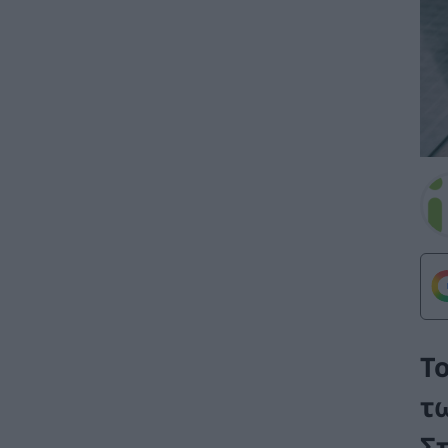
Τ
τ
Σ