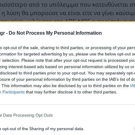
ρισσότερο από το υπόλειμμα που κατευθύνεται στ
 η λύση θα μπορούσε να είναι είτε να γίνει καύσι
ισημαίνει, μιλώντας στο ΑΠΕ-ΜΠΕ ο προϊστάμενο
ΔΣΑ Κεντρικής Μακεδονίας Ιωάννης Γλαράκης.
gr -
Do Not Process My Personal Information
μφωνα με το Αθηναϊκό Πρακτορείο Ειδήσεων, ο 
to opt-out of the sale, sharing to third parties, or processing of your per
χάλης Γεράνης αναφέρει για την πρώτη περίπτωση
formation for targeted advertising by us, please use the below opt-out s
ην τσιμεντοβιομηχανία και στις μονάδες καύσης α
r selection. Please note that after your opt-out request is processed y
eing interest-based ads based on personal information utilized by us or
αράκης διευκρινίζει ότι η χημική ανακύκλωση δεν
disclosed to third parties prior to your opt-out. You may separately opt-
σιαστικά πυρόλυση, μια λύση περιβαλλοντικά πιο 
losure of your personal information by third parties on the IAB’s list of
ρμοκρασιών, προσθήκης χημικών ουσιών και απου
. This information may also be disclosed by us to third parties on the
IA
Participants
that may further disclose it to other third parties.
ρεό και ένα αέριο, που είναι και τα τρία καύσιμες 
ως οι παππούδες μας έφτιαχναν τα κάρβουν
l Data Processing Opt Outs
άπως έτσι οι παππούδες μας έφτιαχναν τα κάρβου
o opt-out of the Sharing of my personal data.
αναν έναν κώνο, άφηναν ένα μικρό πορτάκι κάτω σ