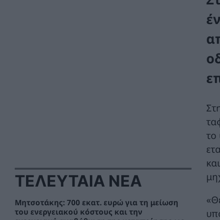
έ
α
ο
ε
Στ
τα
το
ετ
και
μη
ΤΕΛΕΥΤΑΙΑ ΝΕΑ
«Θ
Μητσοτάκης: 700 εκατ. ευρώ για τη μείωση
υπ
του ενεργειακού κόστους και την