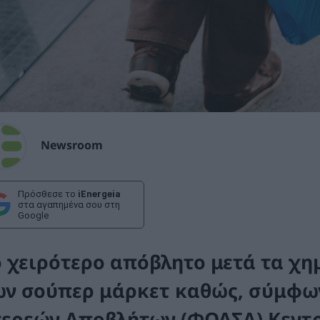
Newsroom
Πρόσθεσε το
iEnergeia
στα αγαπημένα σου στη
Google
ο χειρότερο απόβλητο μετά τα χη
ων σούπερ μάρκετ καθώς, σύμφων
τερεών Αποβλήτων (ΦΟΔΣΑ) Κεντρ