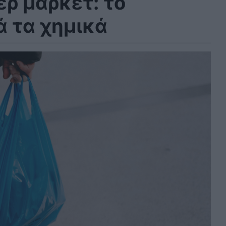
ρ μάρκετ: το
ά τα χημικά