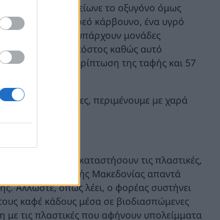
οξυγόνο. Όταν τελείωνε το οξυγόνο όμως
τό παραγόταν στερεό κάρβουνο, ένα υγρό
ια, όπως τονίζει, υπάρχουν μονάδες
ουν ωστόσο υψηλό κόστος καθώς αυτό
ώ ανά τόνο στην περίπτωση της ταφής και 57
νουν οι επιστήμονες, περιμένουμε με χαρά
 σακούλες να αντικαταστήσουν τις πλαστικές,
ου ΦΟΔΣΑ Κεντρικής Μακεδονίας απαντά
ης. Άλλωστε, όπως λέει, ο φορέας συστήνει
τους καφέ κάδους μέσα σε βιοδιασπώμενες
η με τις πλαστικές που αφήνουν υπολείμματα