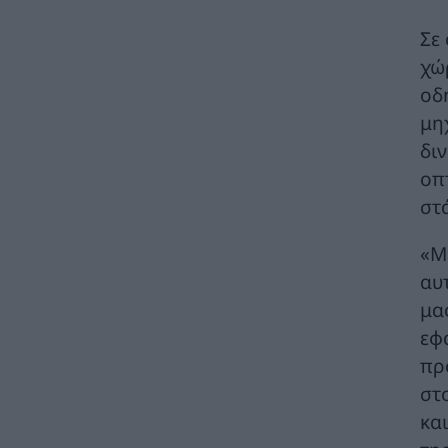
ΗΛΕΚΤΡΙΣΜΟΣ
06/08/2026 - 08:28
Σε
χώ
Ηλεκτρική διασύνδεση Ελλάδας – Κύπρου:
Υπογράφηκε η συμφωνία με τη γαλλική
οδ
Meridiam
μη
ΗΛΕΚΤΡΙΣΜΟΣ
06/08/2026 - 08:04
δι
οπ
Γιάννης Τριήρης: Ο εξωδικαστικός δεν είναι
πανάκεια – Το ιδιωτικό χρέος δεν
στ
αντιμετωπίζεται με κυβερνητικούς
πανηγυρισμούς
«Μ
ΑΡΘΡΑ - ΑΝΑΛΥΣΕΙΣ
06/08/2026 - 07:59
αυ
GreenTank: Το ανθρακικό αποτύπωμα της
μα
ηλεκτροπαραγωγής – Ιούνιος 2026
εφ
ΗΛΕΚΤΡΙΣΜΟΣ
05/08/2026 - 15:42
πρ
Διυπουργική σύσκεψη: Οι άμεσες ενέργειες
στ
για τη στήριξη των πληγέντων στις
κα
πυρόπληκες περιοχές της Δυτικής Αττικής