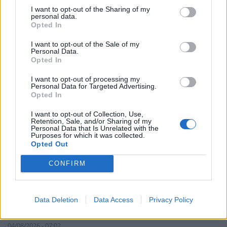
I want to opt-out of the Sharing of my
04/08/2026 - 07:01
personal data.
Opted In
I want to opt-out of the Sale of my
Personal Data.
Opted In
I want to opt-out of processing my
Personal Data for Targeted Advertising.
Opted In
I want to opt-out of Collection, Use,
Retention, Sale, and/or Sharing of my
Personal Data that Is Unrelated with the
Purposes for which it was collected.
Opted Out
CONFIRM
ΧΡΗΣΤΙΚΑ
Πόση απόσταση πρέπει να έχει το φορητό
Data Deletion
Data Access
Privacy Policy
κλιματιστικό από τον τοίχο για μέγιστη
εξοικονόμηση ρεύματος;
04/08/2026 - 07:02