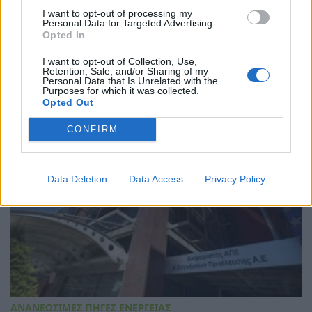
ΑΝΑΝΕΩΣΙΜΕΣ ΠΗΓΕΣ ΕΝΕΡΓΕΙΑΣ
I want to opt-out of processing my
Δημόσια Διαβούλευση της ΡΑΑΕΥ για την
Personal Data for Targeted Advertising.
τροποποίηση του Κώδικα ΔΑΠΕΕΠ και του
Opted In
Κανονισμού Δημοπρασιών Εγγυήσεων
Προέλευσης
I want to opt-out of Collection, Use,
Retention, Sale, and/or Sharing of my
02/07/2026 - 10:03
Personal Data that Is Unrelated with the
Purposes for which it was collected.
Opted Out
CONFIRM
Data Deletion
Data Access
Privacy Policy
ΑΝΑΝΕΩΣΙΜΕΣ ΠΗΓΕΣ ΕΝΕΡΓΕΙΑΣ