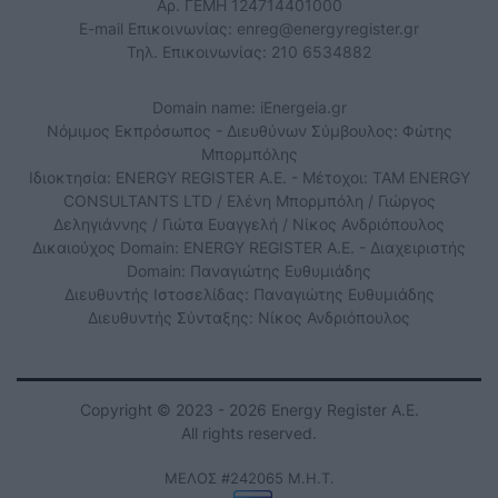
Αρ. ΓΕΜΗ 124714401000
E-mail Επικοινωνίας:
enreg@energyregister.gr
Τηλ. Επικοινωνίας: 210 6534882
Domain name: iEnergeia.gr
Νόμιμος Εκπρόσωπος - Διευθύνων Σύμβουλος: Φώτης
Μπορμπόλης
Ιδιοκτησία: ENERGY REGISTER Α.Ε. - Μέτοχοι: TAM ENERGY
CONSULTANTS LTD / Ελένη Μπορμπόλη / Γιώργος
Δεληγιάννης / Γιώτα Ευαγγελή / Νίκος Ανδριόπουλος
Δικαιούχος Domain: ENERGY REGISTER Α.Ε. - Διαχειριστής
Domain: Παναγιώτης Ευθυμιάδης
Διευθυντής Ιστοσελίδας: Παναγιώτης Ευθυμιάδης
Διευθυντής Σύνταξης: Νίκος Ανδριόπουλος
Copyright © 2023 - 2026 Energy Register Α.Ε.
All rights reserved.
ΜΕΛΟΣ #242065 Μ.Η.Τ.