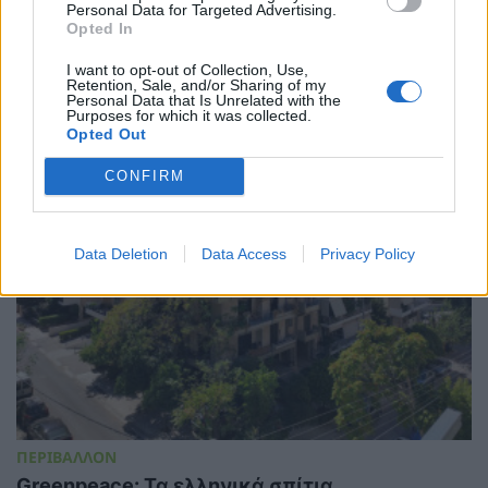
Personal Data for Targeted Advertising.
Επισκευή ή αγορά νέου ψυγείου: Τι συμφέρει
Opted In
την τσέπη σας;
20/07/2026 - 06:47
I want to opt-out of Collection, Use,
Retention, Sale, and/or Sharing of my
Personal Data that Is Unrelated with the
Purposes for which it was collected.
Opted Out
CONFIRM
Data Deletion
Data Access
Privacy Policy
ΠΕΡΙΒΑΛΛΟΝ
Greenpeace: Τα ελληνικά σπίτια