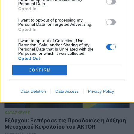
AKTOR: Στο 20,31% η συμμετοχή της
Personal Data.
Castellano μετά την αύξηση κεφαλαίου
Opted In
03/08/2026 - 11:43
I want to opt-out of processing my
Personal Data for Targeted Advertising.
Opted In
I want to opt-out of Collection, Use,
Retention, Sale, and/or Sharing of my
Personal Data that Is Unrelated with the
Purposes for which it was collected.
Opted Out
CONFIRM
Data Deletion
Data Access
Privacy Policy
ΚΑΤΑΣΚΕΥΕΣ
Εξάρχου: Ξεπέρασε τις Προσδοκίες η Αύξηση
Μετοχικού Κεφαλαίου του AKTOR