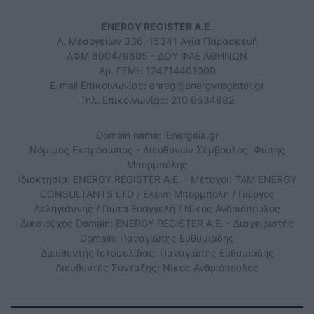
ENERGY REGISTER Α.Ε.
Λ. Μεσογείων 336, 15341 Αγία Παρασκευή
ΑΦΜ 800479805 - ΔΟΥ ΦΑΕ ΑΘΗΝΩΝ
Αρ. ΓΕΜΗ 124714401000
E-mail Επικοινωνίας:
enreg@energyregister.gr
Τηλ. Επικοινωνίας: 210 6534882
Domain name: iEnergeia.gr
Νόμιμος Εκπρόσωπος - Διευθύνων Σύμβουλος: Φώτης
Μπορμπόλης
Ιδιοκτησία: ENERGY REGISTER Α.Ε. - Μέτοχοι: TAM ENERGY
CONSULTANTS LTD / Ελένη Μπορμπόλη / Γιώργος
Δεληγιάννης / Γιώτα Ευαγγελή / Νίκος Ανδριόπουλος
Δικαιούχος Domain: ENERGY REGISTER Α.Ε. - Διαχειριστής
Domain: Παναγιώτης Ευθυμιάδης
Διευθυντής Ιστοσελίδας: Παναγιώτης Ευθυμιάδης
Διευθυντής Σύνταξης: Νίκος Ανδριόπουλος