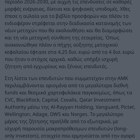
περίοδο 2026-2030, με αιχμή τις επενδύσεις σε καθαρές
μορφές ενέργειας, δίκτυα και ψηφιακές υποδομές. Χθες
έπεσε η αυλαία για το βιβλίο προσφορών και πλέον το
ενδιαφέρον στρέφεται στην διαδικασία κατανομής των
νέων μετοχών που θα ακολουθήσει και θα διαμορφώσει
και τη νέα μετοχική σύνθεση της εταιρείας. Όπως
ανακοινώθηκε πλέον ο πήχης αύξησης μετοχικού
κεφαλαίου έφτασε στα 4,25 δισ. ευρώ από τα 4 δισ. ευρώ
που ήταν ο στόχος αρχικά, καθώς υπήρξε ισχυρή
ζήτηση από εγχωρίους και ξένους επενδυτές.
Στη λίστα των επενδυτών που συμμετείχαν στην ΑΜΚ
περιλαμβάνονται ορισμένα από τα μεγαλύτερα διεθνή
funds και θεσμικά χαρτοφυλάκια παγκοσμίως, όπως τα
CVC, BlackRock, Capital, Covalis, Qatar Investment
Authority μέσω της Al-Rayyan Holding, Vanguard, Pictet,
Wellington, Adage, DWS και Norges. Το μεγαλύτερο
μέρος της ζήτησης προήλθε από το εξωτερικό, με
ισχυρή παρουσία μακροπρόθεσμων επενδυτών (long-
only investors), στοιχείο που ερμηνεύεται από την αγορά