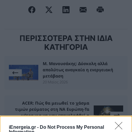
ΠΕΡΙΣΣΟΤΕΡΑ ΣΤΗΝ ΙΔΙΑ
ΚΑΤΗΓΟΡΙΑ
M. Μανουσάκης: Δύσκολη αλλά
απολύτως αναγκαία η ενεργειακή
μετάβαση
20 Μαϊος 2026
ACER: Πώς θα μειωθεί το χάσμα
τιμών ρεύματος στη ΝΑ Ευρώπη-Τα
μέτρα για να μην επαναληφθεί η
κρίση του 2024
iEnergeia.gr -
Do Not Process My Personal
21 Μαϊος 2026
Information