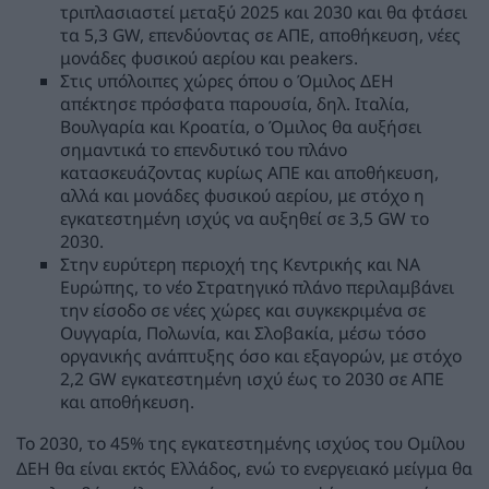
τριπλασιαστεί μεταξύ 2025 και 2030 και θα φτάσει
τα 5,3 GW, επενδύοντας σε ΑΠΕ, αποθήκευση, νέες
μονάδες φυσικού αερίου και peakers.
Στις υπόλοιπες χώρες όπου ο Όμιλος ΔΕΗ
απέκτησε πρόσφατα παρουσία, δηλ. Ιταλία,
Βουλγαρία και Κροατία, ο Όμιλος θα αυξήσει
σημαντικά το επενδυτικό του πλάνο
κατασκευάζοντας κυρίως ΑΠΕ και αποθήκευση,
αλλά και μονάδες φυσικού αερίου, με στόχο η
εγκατεστημένη ισχύς να αυξηθεί σε 3,5 GW το
2030.
Στην ευρύτερη περιοχή της Κεντρικής και ΝΑ
Ευρώπης, το νέο Στρατηγικό πλάνο περιλαμβάνει
την είσοδο σε νέες χώρες και συγκεκριμένα σε
Ουγγαρία, Πολωνία, και Σλοβακία, μέσω τόσο
οργανικής ανάπτυξης όσο και εξαγορών, με στόχο
2,2 GW εγκατεστημένη ισχύ έως το 2030 σε ΑΠΕ
και αποθήκευση.
Το 2030, το 45% της εγκατεστημένης ισχύος του Ομίλου
ΔΕΗ θα είναι εκτός Ελλάδος, ενώ το ενεργειακό μείγμα θα