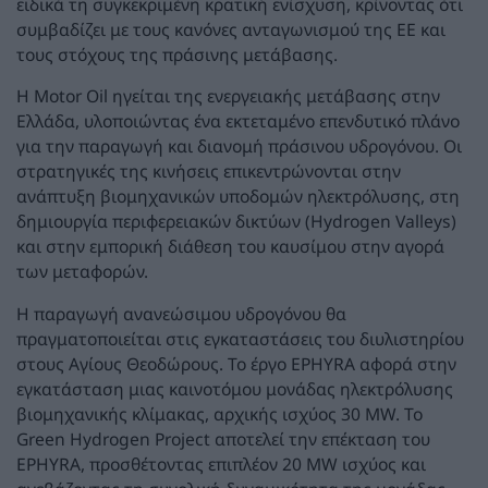
ειδικά τη συγκεκριμένη κρατική ενίσχυση, κρίνοντας ότι
συμβαδίζει με τους κανόνες ανταγωνισμού της ΕΕ και
τους στόχους της πράσινης μετάβασης.
Η Motor Oil ηγείται της ενεργειακής μετάβασης στην
Ελλάδα, υλοποιώντας ένα εκτεταμένο επενδυτικό πλάνο
για την παραγωγή και διανομή πράσινου υδρογόνου. Οι
στρατηγικές της κινήσεις επικεντρώνονται στην
ανάπτυξη βιομηχανικών υποδομών ηλεκτρόλυσης, στη
δημιουργία περιφερειακών δικτύων (Hydrogen Valleys)
και στην εμπορική διάθεση του καυσίμου στην αγορά
των μεταφορών.
Η παραγωγή ανανεώσιμου υδρογόνου θα
πραγματοποιείται στις εγκαταστάσεις του διυλιστηρίου
στους Αγίους Θεοδώρους. Το έργο EPHYRA αφορά στην
εγκατάσταση μιας καινοτόμου μονάδας ηλεκτρόλυσης
βιομηχανικής κλίμακας, αρχικής ισχύος 30 MW. Το
Green Hydrogen Project αποτελεί την επέκταση του
EPHYRA, προσθέτοντας επιπλέον 20 MW ισχύος και