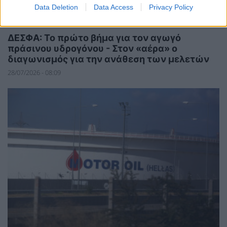
Data Deletion
Data Access
Privacy Policy
ΣΥΜΒΑΤΙΚΕΣ ΠΗΓΕΣ
ΔΕΣΦΑ: Το πρώτο βήμα για τον αγωγό
πράσινου υδρογόνου - Στον «αέρα» ο
διαγωνισμός για την ανάθεση των μελετών
28/07/2026 - 08:09