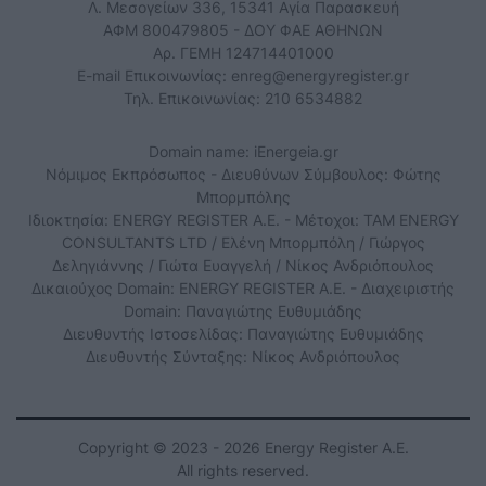
Λ. Μεσογείων 336, 15341 Αγία Παρασκευή
ΑΦΜ 800479805 - ΔΟΥ ΦΑΕ ΑΘΗΝΩΝ
Αρ. ΓΕΜΗ 124714401000
E-mail Επικοινωνίας:
enreg@energyregister.gr
Τηλ. Επικοινωνίας: 210 6534882
Domain name: iEnergeia.gr
Νόμιμος Εκπρόσωπος - Διευθύνων Σύμβουλος: Φώτης
Μπορμπόλης
Ιδιοκτησία: ENERGY REGISTER Α.Ε. - Μέτοχοι: TAM ENERGY
CONSULTANTS LTD / Ελένη Μπορμπόλη / Γιώργος
Δεληγιάννης / Γιώτα Ευαγγελή / Νίκος Ανδριόπουλος
Δικαιούχος Domain: ENERGY REGISTER Α.Ε. - Διαχειριστής
Domain: Παναγιώτης Ευθυμιάδης
Διευθυντής Ιστοσελίδας: Παναγιώτης Ευθυμιάδης
Διευθυντής Σύνταξης: Νίκος Ανδριόπουλος
Copyright © 2023 - 2026 Energy Register Α.Ε.
All rights reserved.