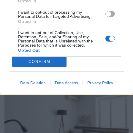
Opted In
I want to opt-out of processing my
Personal Data for Targeted Advertising.
Opted In
I want to opt-out of Collection, Use,
Retention, Sale, and/or Sharing of my
ΧΡΗΣΤΙΚΑ
Personal Data that Is Unrelated with the
Purposes for which it was collected.
Πόση απόσταση πρέπει να έχει το φορητό
Opted Out
κλιματιστικό από τον τοίχο για μέγιστη
εξοικονόμηση ρεύματος;
CONFIRM
04/08/2026 - 07:02
Data Deletion
Data Access
Privacy Policy