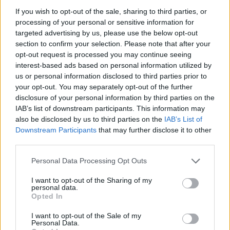
If you wish to opt-out of the sale, sharing to third parties, or
processing of your personal or sensitive information for
targeted advertising by us, please use the below opt-out
section to confirm your selection. Please note that after your
opt-out request is processed you may continue seeing
interest-based ads based on personal information utilized by
us or personal information disclosed to third parties prior to
your opt-out. You may separately opt-out of the further
ΧΡΗΣΤΙΚΑ
disclosure of your personal information by third parties on the
Γιατί οι 26°C στο κλιματιστικό δεν αποτελούν
IAB’s list of downstream participants. This information may
την ιδανική ρύθμιση για όλους
also be disclosed by us to third parties on the
IAB’s List of
Downstream Participants
that may further disclose it to other
04/08/2026 - 07:01
third parties.
Personal Data Processing Opt Outs
I want to opt-out of the Sharing of my
personal data.
Opted In
I want to opt-out of the Sale of my
Personal Data.