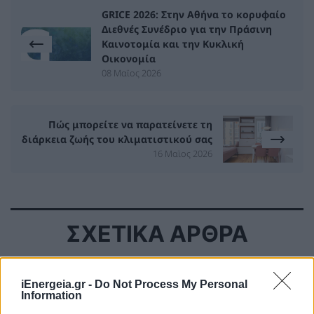
GRICE 2026: Στην Αθήνα το κορυφαίο
Διεθνές Συνέδριο για την Πράσινη
Καινοτομία και την Κυκλική
Οικονομία
08 Μαϊος 2026
Πώς μπορείτε να παρατείνετε τη
διάρκεια ζωής του κλιματιστικού σας
16 Μαϊος 2026
ΣΧΕΤΙΚΑ ΑΡΘΡΑ
iEnergeia.gr -
Do Not Process My Personal
Information