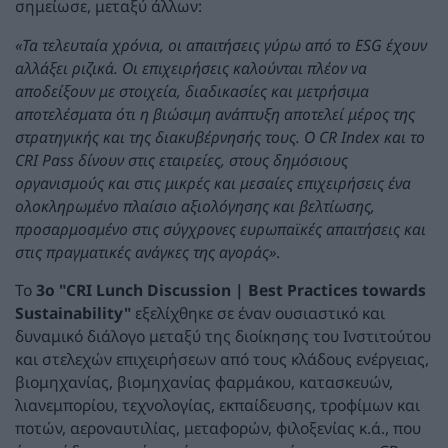
σημείωσε, μεταξύ άλλων:
«Τα τελευταία χρόνια, οι απαιτήσεις γύρω από το ESG έχουν
αλλάξει ριζικά. Οι επιχειρήσεις καλούνται πλέον να
αποδείξουν με στοιχεία, διαδικασίες και μετρήσιμα
αποτελέσματα ότι η βιώσιμη ανάπτυξη αποτελεί μέρος της
στρατηγικής και της διακυβέρνησής τους. Ο CR Index και το
CRI Pass δίνουν στις εταιρείες, στους δημόσιους
οργανισμούς και στις μικρές και μεσαίες επιχειρήσεις ένα
ολοκληρωμένο πλαίσιο αξιολόγησης και βελτίωσης,
προσαρμοσμένο στις σύγχρονες ευρωπαϊκές απαιτήσεις και
στις πραγματικές ανάγκες της αγοράς»
.
Το
3ο "CRI Lunch Discussion | Best Practices towards
Sustainability"
εξελίχθηκε σε έναν ουσιαστικό και
δυναμικό διάλογο μεταξύ της διοίκησης του Ινστιτούτου
και στελεχών επιχειρήσεων από τους κλάδους ενέργειας,
βιομηχανίας, βιομηχανίας φαρμάκου, κατασκευών,
λιανεμπορίου, τεχνολογίας, εκπαίδευσης, τροφίμων και
ποτών, αεροναυτιλίας, μεταφορών, φιλοξενίας κ.ά., που