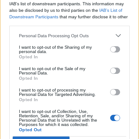
IAB’s list of downstream participants. This information may
ΠΕΡΙΣΣΟΤΕΡΑ ΣΤΗΝ ΙΔΙΑ
also be disclosed by us to third parties on the
IAB’s List of
Downstream Participants
that may further disclose it to other
ΚΑΤΗΓΟΡΙΑ
third parties.
Personal Data Processing Opt Outs
Ενέργεια και λιπάσματα: Ο φόβος
νέου κύματος ανατιμήσεων και το
I want to opt-out of the Sharing of my
σχέδιο στήριξης- Τέλη Μαΐου η
personal data.
Opted In
πλατφόρμα για τις επιδοτήσεις
13 Μαϊος 2026
I want to opt-out of the Sale of my
Personal Data.
Opted In
HELLENiQ ENERGY: Όταν η
I want to opt-out of processing my
προσπάθεια γίνεται πορεία
Personal Data for Targeted Advertising.
13 Μαϊος 2026
Opted In
I want to opt-out of Collection, Use,
Retention, Sale, and/or Sharing of my
Personal Data that Is Unrelated with the
Purposes for which it was collected.
Opted Out
ΣΧΕΤΙΚΑ ΑΡΘΡΑ