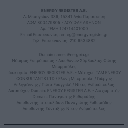
ENERGY REGISTER Α.Ε.
Λ. Μεσογείων 336, 15341 Αγία Παρασκευή
ΑΦΜ 800479805 - ΔΟΥ ΦΑΕ ΑΘΗΝΩΝ
Αρ. ΓΕΜΗ 124714401000
E-mail Επικοινωνίας:
enreg@energyregister.gr
Τηλ. Επικοινωνίας: 210 6534882
Domain name: iEnergeia.gr
Νόμιμος Εκπρόσωπος - Διευθύνων Σύμβουλος: Φώτης
Μπορμπόλης
Ιδιοκτησία: ENERGY REGISTER Α.Ε. - Μέτοχοι: TAM ENERGY
CONSULTANTS LTD / Ελένη Μπορμπόλη / Γιώργος
Δεληγιάννης / Γιώτα Ευαγγελή / Νίκος Ανδριόπουλος
Δικαιούχος Domain: ENERGY REGISTER Α.Ε. - Διαχειριστής
Domain: Παναγιώτης Ευθυμιάδης
Διευθυντής Ιστοσελίδας: Παναγιώτης Ευθυμιάδης
Διευθυντής Σύνταξης: Νίκος Ανδριόπουλος