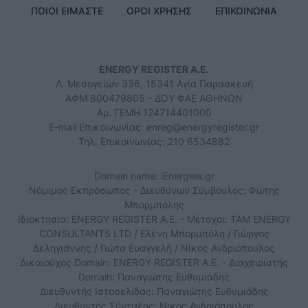
ΠΟΙΟΙ ΕΙΜΑΣΤΕ
ΟΡΟΙ ΧΡΗΣΗΣ
ΕΠΙΚΟΙΝΩΝΙΑ
ENERGY REGISTER Α.Ε.
Λ. Μεσογείων 336, 15341 Αγία Παρασκευή
ΑΦΜ 800479805 - ΔΟΥ ΦΑΕ ΑΘΗΝΩΝ
Αρ. ΓΕΜΗ 124714401000
E-mail Επικοινωνίας:
enreg@energyregister.gr
Τηλ. Επικοινωνίας: 210 6534882
Domain name: iEnergeia.gr
Νόμιμος Εκπρόσωπος - Διευθύνων Σύμβουλος: Φώτης
Μπορμπόλης
Ιδιοκτησία: ENERGY REGISTER Α.Ε. - Μέτοχοι: TAM ENERGY
CONSULTANTS LTD / Ελένη Μπορμπόλη / Γιώργος
Δεληγιάννης / Γιώτα Ευαγγελή / Νίκος Ανδριόπουλος
Δικαιούχος Domain: ENERGY REGISTER Α.Ε. - Διαχειριστής
Domain: Παναγιώτης Ευθυμιάδης
Διευθυντής Ιστοσελίδας: Παναγιώτης Ευθυμιάδης
Διευθυντής Σύνταξης: Νίκος Ανδριόπουλος