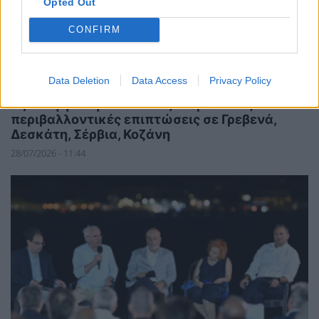
Opted Out
CONFIRM
ΠΟΛΙΤΙΚΗ
Data Deletion
Data Access
Privacy Policy
Ευρωπαϊκή Επιτροπή προς Γ. Μανιάτη: Να
αξιολογήσει η Ελλάδα τις σωρευτικές
περιβαλλοντικές επιπτώσεις σε Γρεβενά,
Δεσκάτη, Σέρβια, Κοζάνη
28/07/2026 - 11:44