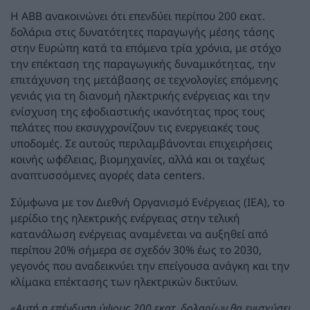
Η ABB ανακοινώνει ότι επενδύει περίπου 200 εκατ.
δολάρια στις δυνατότητες παραγωγής μέσης τάσης
στην Ευρώπη κατά τα επόμενα τρία χρόνια, με στόχο
την επέκταση της παραγωγικής δυναμικότητας, την
επιτάχυνση της μετάβασης σε τεχνολογίες επόμενης
γενιάς για τη διανομή ηλεκτρικής ενέργειας και την
ενίσχυση της εφοδιαστικής ικανότητας προς τους
πελάτες που εκσυγχρονίζουν τις ενεργειακές τους
υποδομές. Σε αυτούς περιλαμβάνονται επιχειρήσεις
κοινής ωφέλειας, βιομηχανίες, αλλά και οι ταχέως
αναπτυσσόμενες αγορές data centers.
Σύμφωνα με τον Διεθνή Οργανισμό Ενέργειας (IEA), το
μερίδιο της ηλεκτρικής ενέργειας στην τελική
κατανάλωση ενέργειας αναμένεται να αυξηθεί από
περίπου 20% σήμερα σε σχεδόν 30% έως το 2030,
γεγονός που αναδεικνύει την επείγουσα ανάγκη και την
κλίμακα επέκτασης των ηλεκτρικών δικτύων.
«
Αυτή η επένδυση ύψους 200 εκατ. δολαρίων θα ενισχύσει