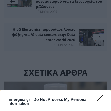
αυτοματισμού για τα ξενοδοχεία του
μέλλοντος
12 Μαϊος 2026
Η LG Electronics παρουσίασε λύσεις
ψύξης για AI data centers στην Data
Center World 2026
13 Μαϊος 2026
ΣΧΕΤΙΚΑ ΑΡΘΡΑ
iEnergeia.gr -
Do Not Process My Personal
Information