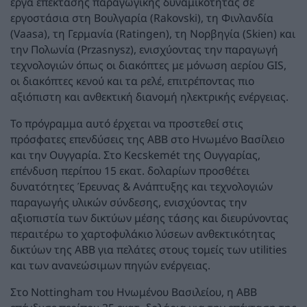
έργα επέκτασης παραγωγικής δυναμικότητας σε
εργοστάσια στη Βουλγαρία (Rakovski), τη Φινλανδία
(Vaasa), τη Γερμανία (Ratingen), τη Νορβηγία (Skien) και
την Πολωνία (Przasnysz), ενισχύοντας την παραγωγή
τεχνολογιών όπως οι διακόπτες με μόνωση αερίου GIS,
οι διακόπτες κενού και τα ρελέ, επιτρέποντας πιο
αξιόπιστη και ανθεκτική διανομή ηλεκτρικής ενέργειας.
Το πρόγραμμα αυτό έρχεται να προστεθεί στις
πρόσφατες επενδύσεις της ABB στο Ηνωμένο Βασίλειο
και την Ουγγαρία. Στο Kecskemét της Ουγγαρίας,
επένδυση περίπου 15 εκατ. δολαρίων προσθέτει
δυνατότητες Έρευνας & Ανάπτυξης και τεχνολογιών
παραγωγής υλικών σύνδεσης, ενισχύοντας την
αξιοπιστία των δικτύων μέσης τάσης και διευρύνοντας
περαιτέρω το χαρτοφυλάκιο λύσεων ανθεκτικότητας
δικτύων της ABB για πελάτες στους τομείς των utilities
και των ανανεώσιμων πηγών ενέργειας.
Στο Nottingham του Ηνωμένου Βασιλείου, η ABB