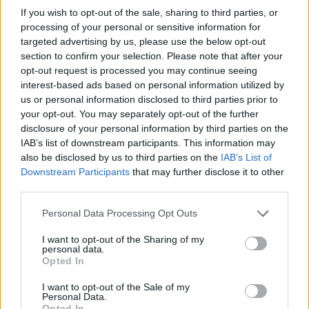
If you wish to opt-out of the sale, sharing to third parties, or
processing of your personal or sensitive information for
targeted advertising by us, please use the below opt-out
section to confirm your selection. Please note that after your
opt-out request is processed you may continue seeing
interest-based ads based on personal information utilized by
ΝΕΕΣ ΤΕΧΝΟΛΟΓΙΕΣ
us or personal information disclosed to third parties prior to
Μυτιληναίος: Η εξασφάλιση της εμπορικής
your opt-out. You may separately opt-out of the further
συμφωνίας προμήθειας γαλλίου αποτελεί
disclosure of your personal information by third parties on the
ορόσημο για την ευρωπαϊκή μεταλλουργία
IAB’s list of downstream participants. This information may
και τον εφοδιασμό κρίσιμων πρώτων υλών
also be disclosed by us to third parties on the
IAB’s List of
30/07/2026 - 08:50
Downstream Participants
that may further disclose it to other
third parties.
Personal Data Processing Opt Outs
I want to opt-out of the Sharing of my
personal data.
Opted In
I want to opt-out of the Sale of my
Personal Data.
Opted In