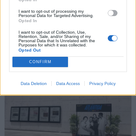
I want to opt-out of processing my
Personal Data for Targeted Advertising.
Opted In
ΣΥΜΒΑΤΙΚΕΣ ΠΗΓΕΣ
Σχεδόν 70% πάνω από τα προ κρίσης επίπεδα
I want to opt-out of Collection, Use,
οι λιανικές τιμές του φυσικού αερίου στην
Retention, Sale, and/or Sharing of my
Personal Data that Is Unrelated with the
Ευρώπη
Purposes for which it was collected.
Opted Out
30/07/2026 - 08:03
CONFIRM
Data Deletion
Data Access
Privacy Policy