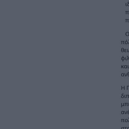
ι
Στ. Παπασταύρου: Ενεργειακή αναβάθμιση
π
και βελτίωση των υποδομών του
Γηροκομείου Αθηνών με 1,5 εκατ. ευρώ από
π
πόρους του Πράσινου Ταμείου
ΧΡΗΣΤΙΚΑ
07/08/2026 - 08:24
Ο
πό
Γιάννης Τριήρης: «Βιομηχανία κοροϊδίας» το
Μέγαρο Μαξίμου
θε
ΑΡΘΡΑ - ΑΝΑΛΥΣΕΙΣ
07/08/2026 - 08:01
φι
κα
Γιατί η επιμονή στους 18°C μπορεί να
αν
βλάψει το κλιματιστικό σας αυτό το
καλοκαίρι
ΧΡΗΣΤΙΚΑ
07/08/2026 - 06:46
Η 
δι
Μήπως καταστρέφετε το κινητό σας; Τα 3
μπ
λάθη που κάνουμε με το powerbank
αν
ΧΡΗΣΤΙΚΑ
07/08/2026 - 06:45
πο
Μητσοτάκης: 700 εκατ. ευρώ για τη μείωση
στ