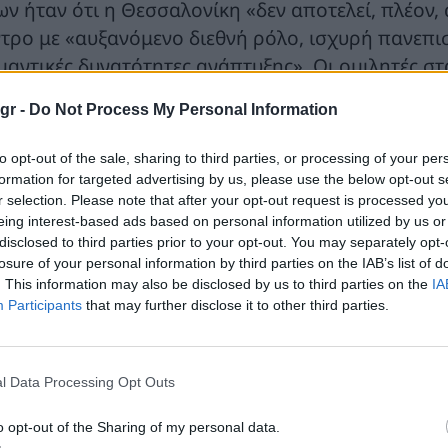
ων ήταν ότι η Θεσσαλονίκη «δεν αποτελεί, πλέον,
ντρο με «αυξανόμενο διεθνή ρόλο, ισχυρή πανεπισ
μαντικές δυνατότητες ανάπτυξης». Οι ομιλητές σ
πλωματίας, στη σημασία της συνεργασίας των λαών 
gr -
Do Not Process My Personal Information
ενδύσουν στη γνώση, στις διεθνείς σχέσεις και σ
to opt-out of the sale, sharing to third parties, or processing of your per
Γενική Πρόξενος της Ρουμανίας στη Θεσσαλονίκη
formation for targeted advertising by us, please use the below opt-out s
ωσης, Κορίνα Κρέτσου περιέγραψε τη Θεσσαλονίκ
r selection. Please note that after your opt-out request is processed y
γαλύτερη σημασία στην ευρύτερη περιοχή. «Η Θεσσ
eing interest-based ads based on personal information utilized by us or
disclosed to third parties prior to your opt-out. You may separately opt-
σθάνομαι ευτυχής που βρίσκομαι εδώ σε αυτή τη
losure of your personal information by third parties on the IAB’s list of
ρακτηριστικά, αναφερόμενη στις νέες γεωπολιτικές
. This information may also be disclosed by us to third parties on the
IA
η σημασία της πόλης για την ευρύτερη περιοχή.
Participants
that may further disclose it to other third parties.
άθηκε ιδιαίτερα στον ρόλο της Θεσσαλονίκης ως δ
ογραμμίζοντας τη σημασία των νέων υποδομών κ
l Data Processing Opt Outs
άδρομος φυσικού αερίου είναι πολύ σημαντικός, ό
o opt-out of the Sharing of my personal data.
ι σιδηροδρομικούς άξονες», ανέφερε η Ρουμάνα 