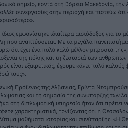
δανικό σημείο, κοντά στη Βόρεια Μακεδονία, την
ολλές συνεργασίες στην περιοχή και πιστεύω ότι
ερισσότερο».
 ίδιος εμφανίστηκε ιδιαίτερα αισιόδοξος για το μ
λη που αναπτύσσεται. Με τα μεγάλα πανεπιστήμια, 
ωρώ ότι έχει ένα πολύ καλό μέλλον μπροστά της»,
λοξενία της πόλης και τη ζεστασιά των ανθρώπων 
ιρός είναι εξαιρετικός, έχουμε κάνει πολύ καλούς
θρώπους».
Γενική Πρόξενος της Αλβανίας, Ερίντα Ντομπρούσι
πλωματίας και τη σημασία της συνύπαρξης των λ
ήκα στη διπλωματική υπηρεσία ήταν ότι πρέπει να
έφερε χαρακτηριστικά, τονίζοντας ότι η Θεσσαλο
λύτιμα μαθήματα ιστορίας και συνύπαρξης. «Η Θ
οιχεία για έναν διπλωμάτη: την επιβίωση και τη