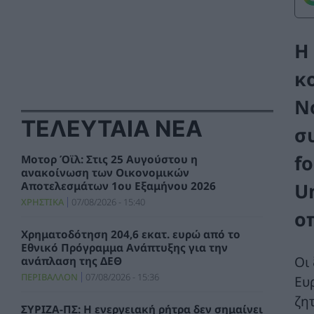
Η
κ
Ν
ΤΕΛΕΥΤΑΙΑ ΝΕΑ
σ
fo
Μοτορ Όϊλ: Στις 25 Αυγούστου η
ανακοίνωση των Οικονομικών
U
Αποτελεσμάτων 1ου Εξαμήνου 2026
ΧΡΗΣΤΙΚΑ
07/08/2026 - 15:40
ο
Χρηματοδότηση 204,6 εκατ. ευρώ από το
Εθνικό Πρόγραμμα Ανάπτυξης για την
Οι
ανάπλαση της ΔΕΘ
ΠΕΡΙΒΑΛΛΟΝ
07/08/2026 - 15:36
Ευ
ζη
ΣΥΡΙΖΑ-ΠΣ: Η ενεργειακή ρήτρα δεν σημαίνει