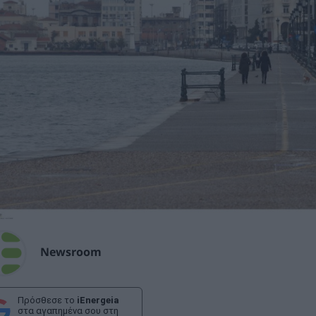
Newsroom
Πρόσθεσε το
iEnergeia
στα αγαπημένα σου στη