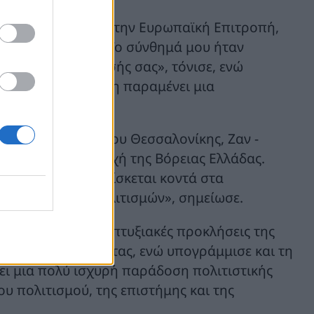
δημοσιογραφία έως την Ευρωπαϊκή Επιτροπή,
τα όνειρά τους. «Το σύνθημά μου ήταν
 από τη ζώνη άνεσής σας», τόνισε, ενώ
τας πως «η Ευρώπη παραμένει μια
Γαλλικού Ινστιτούτου Θεσσαλονίκης, Ζαν -
πόλη και την περιοχή της Βόρειας Ελλάδας.
 Η Θεσσαλονίκη βρίσκεται κοντά στα
ό σταυροδρόμι πολιτισμών», σημείωσε.
κονομικές και αναπτυξιακές προκλήσεις της
ι της συνδεσιμότητας, ενώ υπογράμμισε και τη
χει μια πολύ ισχυρή παράδοση πολιτιστικής
ου πολιτισμού, της επιστήμης και της