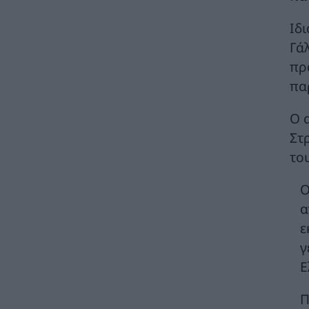
Ιδ
Απολογισμός Γ. Μανιάτη για τον δεύτερο
χρόνο της θητείας του στο Ευρωπαϊκό
Γά
Κοινοβούλιο
πρ
ΠΟΛΙΤΙΚΗ
07/08/2026 - 10:44
πα
Δήλωση του Υπουργού Ενέργειας Κύπρου
για την είσοδο Meridiam στην ηλεκτρική
Ο 
διασύνδεση Great Sea Interconnector
Στ
ΠΟΛΙΤΙΚΗ
07/08/2026 - 09:32
του
Θετικό βήμα η επανενεργοποίηση της
Ο
Κυβερνητικής Επιτροπής Βιομηχανίας – Η
βιομηχανία ξανά στο επίκεντρο της
α
κυβερνητικής πολιτικής
ε
ΚΑΤΑΣΚΕΥΕΣ
07/08/2026 - 08:58
γ
Πώς οι μύθοι γύρω από τις πυρκαγιές
Ε
κρύβουν τα αίτια και τις αυτονόητες λύσεις
ΠΕΡΙΒΑΛΛΟΝ
07/08/2026 - 08:40
Π