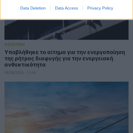
Data Deletion
Data Access
Privacy Policy
ΠΟΛΙΤΙΚΗ
Υποβλήθηκε το αίτημα για την ενεργοποίηση
της ρήτρας διαφυγής για την ενεργειακή
ανθεκτικότητα
06/08/2026 - 12:44