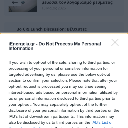
μειώσει τον λογαριασμό ρεύματος;
13 Μαϊος 2026
3ο CRI Lunch Discussion: Βέλτιστες
πρακτικές προς τη Βιωσιμότητα για
τον Δημόσιο Τομέα και τις
iEnergeia.gr -
Do Not Process My Personal
Μικρομεσαίες επιχειρήσεις
Information
13 Μαϊος 2026
If you wish to opt-out of the sale, sharing to third parties, or
processing of your personal or sensitive information for
targeted advertising by us, please use the below opt-out
section to confirm your selection. Please note that after your
ΣΧΕΤΙΚΑ ΑΡΘΡΑ
opt-out request is processed you may continue seeing
interest-based ads based on personal information utilized by
us or personal information disclosed to third parties prior to
your opt-out. You may separately opt-out of the further
disclosure of your personal information by third parties on the
IAB’s list of downstream participants. This information may
also be disclosed by us to third parties on the
IAB’s List of