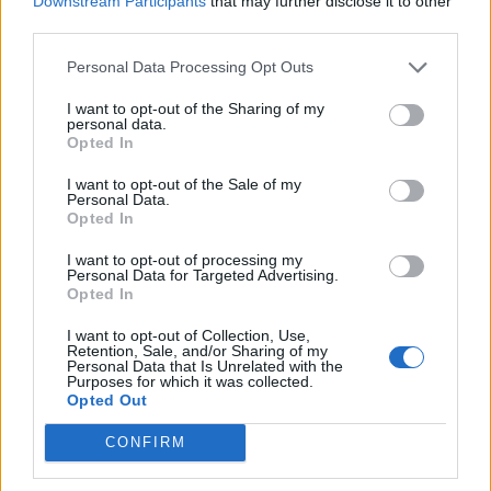
Downstream Participants
that may further disclose it to other
third parties.
Personal Data Processing Opt Outs
I want to opt-out of the Sharing of my
personal data.
Opted In
I want to opt-out of the Sale of my
ΠΟΛΙΤΙΚΗ
Personal Data.
Opted In
Μητσοτάκης: 700 εκατ. ευρώ για τη μείωση
του ενεργειακού κόστους και την ενεργειακή
I want to opt-out of processing my
αναβάθμιση της μεταποίησης ως το 2030
Personal Data for Targeted Advertising.
Opted In
06/08/2026 - 15:08
I want to opt-out of Collection, Use,
Retention, Sale, and/or Sharing of my
Personal Data that Is Unrelated with the
Purposes for which it was collected.
Opted Out
CONFIRM