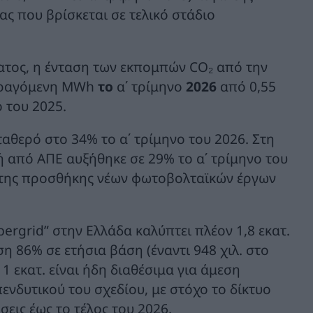
ς που βρίσκεται σε τελικό στάδιο
ατος, η ένταση των εκπομπών CO₂ από την
παραγόμενη MWh
το
α΄ τρίμηνο
2026
από 0,55
 του 2025.
αθερό στο 34% το α΄ τρίμηνο του 2026. Στη
ή από ΑΠΕ αυξήθηκε σε 29% το α΄ τρίμηνο του
α της προσθήκης νέων φωτοβολταϊκών έργων
ibergrid” στην Ελλάδα καλύπτει πλέον 1,8 εκατ.
η 86% σε ετήσια βάση (έναντι 948 χιλ. στο
1 εκατ. είναι ήδη διαθέσιμα για άμεση
ενδυτικού του σχεδίου, με στόχο το δίκτυο
σεις έως το τέλος του 2026.