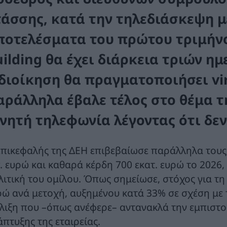
τάσσης, κατά την τηλεδιάσκεψη με
ποτελέσματα του πρώτου τριμήνο
uilding θα έχει διάρκεια τριών η
 διοίκηση θα πραγματοποιήσει vir
αράλληλα έβαλε τέλος στο θέμα τ
ινητή τηλεφωνία λέγοντας ότι δεν
επικεφαλής της ΔΕΗ επιβεβαίωσε παράλληλα τους 
σ. ευρώ και καθαρά κέρδη 700 εκατ. ευρώ το 2026
λιτική του ομίλου. Όπως σημείωσε, στόχος για τη
ρώ ανά μετοχή, αυξημένου κατά 33% σε σχέση με 
έλιξη που –όπως ανέφερε– αντανακλά την εμπιστο
άπτυξης της εταιρείας.