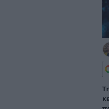
Τ
κ
π