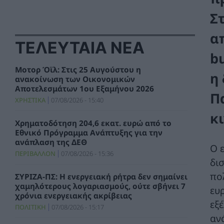
Σ
α
ΤΕΛΕΥΤΑΙΑ ΝΕΑ
b
Μοτορ Όϊλ: Στις 25 Αυγούστου η
η
ανακοίνωση των Οικονομικών
Αποτελεσμάτων 1ου Εξαμήνου 2026
Π
ΧΡΗΣΤΙΚΑ
07/08/2026 - 15:40
κ
Χρηματοδότηση 204,6 εκατ. ευρώ από το
Εθνικό Πρόγραμμα Ανάπτυξης για την
ανάπλαση της ΔΕΘ
Ο 
ΠΕΡΙΒΑΛΛΟΝ
07/08/2026 - 15:36
δι
πο
ΣΥΡΙΖΑ-ΠΣ: Η ενεργειακή ρήτρα δεν σημαίνει
χαμηλότερους λογαριασμούς, ούτε σβήνει 7
ευ
χρόνια ενεργειακής ακρίβειας
εξ
ΠΟΛΙΤΙΚΗ
07/08/2026 - 15:17
αν