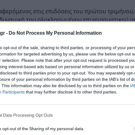
αφερόμενος στις επιδόσεις του πρώτου τριμήνου,
 δυναμική του ολοκληρωμένου επιχειρηματικού μο
ανομής να λειτουργούν ως βασικός πυλώνας σταθε
gr -
Do Not Process My Personal Information
εταιρεία κατέγραψε ισχυρές επιδόσεις το α’ τρίμ
to opt-out of the sale, sharing to third parties, or processing of your per
α €0,7 δισ. και τα προσαρμοσμένα καθαρά κέρδη μ
formation for targeted advertising by us, please use the below opt-out s
οντας ισχυρές βάσεις για τη συνέχεια του έτους.
r selection. Please note that after your opt-out request is processed y
eing interest-based ads based on personal information utilized by us or
 συνολικές επενδύσεις διαμορφώθηκαν σε €0,5 δισ
disclosed to third parties prior to your opt-out. You may separately opt-
losure of your personal information by third parties on the IAB’s list of
γα Ανανεώσιμων Πηγών Ενέργειας (ΑΠΕ), ευέλικτ
. This information may also be disclosed by us to third parties on the
IA
ανομής σε συνέχεια της υλοποίησης του Επιχειρη
Participants
that may further disclose it to other third parties.
εγκατεστημένη ισχύς σε ΑΠΕ διαμορφώθηκε σε 7,2 
τιπροσωπεύοντας το 59% της συνολικής εγκατεστ
l Data Processing Opt Outs
ξηση αναμένεται στα επόμενα τρίμηνα, με έργα σ
τασκευή, έτοιμα προς κατασκευή ή σε διαγωνιστι
o opt-out of the Sharing of my personal data.