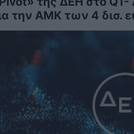
Pivot» της ΔΕΗ στο Q1
ια την ΑΜΚ των 4 δισ. 