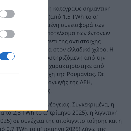
Ε
όπου η
παραγωγή κατέγραψε σημαντική
ηκε στις 3,6 TWh (από 1,5 TWh το α’
 βαθμό στην ενισχυμένη συνεισφορά των
ε κατά 282% ως αποτέλεσμα των έντονων
ηκε κατά 30% έναντι της αντίστοιχης
 συνθήκες, ιδιαίτερα στον ελλαδικό χώρο. Η
ση κατά 23%, υποστηριζόμενη από την
΄ τρίμηνο του 2026 χαρακτηρίστηκε από
κυρίως στην περιοχή της Ρουμανίας. Ως
της συνολικής παραγωγής της ΔΕΗ,
ακού της μείγματος.
γή ηλεκτρικής ενέργειας. Συγκεκριμένα, η
πό 2,3 TWh το α’ τρίμηνο 2025), η λιγνιτική
025) σε συνέχεια της απολιγνιτοποίησης και η
ό 0,7 TWh το α’ τρίμηνο 2025) λόγω της