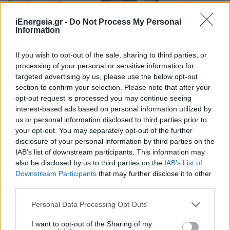
iEnergeia.gr -
Do Not Process My Personal
Information
If you wish to opt-out of the sale, sharing to third parties, or
processing of your personal or sensitive information for
targeted advertising by us, please use the below opt-out
section to confirm your selection. Please note that after your
opt-out request is processed you may continue seeing
interest-based ads based on personal information utilized by
us or personal information disclosed to third parties prior to
ΠΟΛΙΤΙΚΗ
your opt-out. You may separately opt-out of the further
Διυπουργική σύσκεψη: Οι άμεσες ενέργειες
disclosure of your personal information by third parties on the
για τη στήριξη των πληγέντων στις
IAB’s list of downstream participants. This information may
πυρόπληκες περιοχές της Δυτικής Αττικής
also be disclosed by us to third parties on the
IAB’s List of
05/08/2026 - 15:32
Downstream Participants
that may further disclose it to other
third parties.
Personal Data Processing Opt Outs
I want to opt-out of the Sharing of my