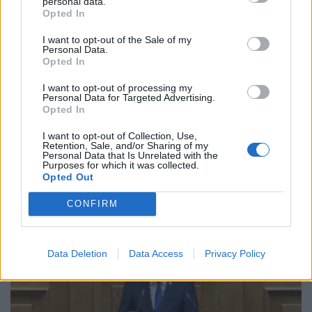
personal data.
Opted In
I want to opt-out of the Sale of my
Personal Data.
Opted In
I want to opt-out of processing my
Personal Data for Targeted Advertising.
Opted In
I want to opt-out of Collection, Use,
ΑΡΘΡΑ - ΑΝΑΛΥΣΕΙΣ
Retention, Sale, and/or Sharing of my
Personal Data that Is Unrelated with the
Γιάννης Τριήρης: Όταν η κυβέρνηση παραδίδει
Purposes for which it was collected.
τη στέγαση των γιατρών στην Airbnb
Opted Out
03/08/2026 - 08:10
CONFIRM
Data Deletion
Data Access
Privacy Policy