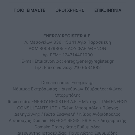
ΠΟΙΟΙ ΕΙΜΑΣΤΕ
ΟΡΟΙ ΧΡΗΣΗΣ
ΕΠΙΚΟΙΝΩΝΙΑ
ENERGY REGISTER Α.Ε.
Λ. Μεσογείων 336, 15341 Αγία Παρασκευή
ΑΦΜ 800479805 - ΔΟΥ ΦΑΕ ΑΘΗΝΩΝ
Αρ. ΓΕΜΗ 124714401000
E-mail Επικοινωνίας:
enreg@energyregister.gr
Τηλ. Επικοινωνίας: 210 6534882
Domain name: iEnergeia.gr
Νόμιμος Εκπρόσωπος - Διευθύνων Σύμβουλος: Φώτης
Μπορμπόλης
Ιδιοκτησία: ENERGY REGISTER Α.Ε. - Μέτοχοι: TAM ENERGY
CONSULTANTS LTD / Ελένη Μπορμπόλη / Γιώργος
Δεληγιάννης / Γιώτα Ευαγγελή / Νίκος Ανδριόπουλος
Δικαιούχος Domain: ENERGY REGISTER Α.Ε. - Διαχειριστής
Domain: Παναγιώτης Ευθυμιάδης
Διευθυντής Ιστοσελίδας: Παναγιώτης Ευθυμιάδης