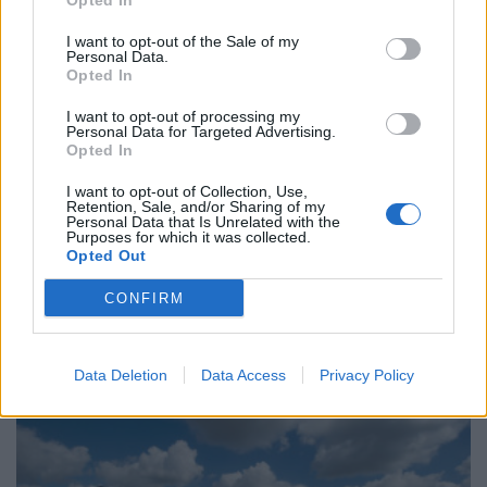
Opted In
I want to opt-out of the Sale of my
Personal Data.
Opted In
I want to opt-out of processing my
Personal Data for Targeted Advertising.
Opted In
I want to opt-out of Collection, Use,
Retention, Sale, and/or Sharing of my
Personal Data that Is Unrelated with the
Purposes for which it was collected.
ΑΝΑΝΕΩΣΙΜΕΣ ΠΗΓΕΣ ΕΝΕΡΓΕΙΑΣ
Opted Out
Παρέμβαση ΕΣΠΕΝ προς τον ΔΑΠΕΕΠ για τις
εκκαθαρίσεις στα οικιακά φωτοβολταϊκά
CONFIRM
03/07/2026 - 14:50
Data Deletion
Data Access
Privacy Policy