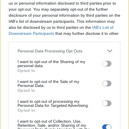
ΚΑΤΗΓΟΡΙΑ
us or personal information disclosed to third parties prior to
your opt-out. You may separately opt-out of the further
disclosure of your personal information by third parties on the
ΚΕΠΑ - 1η Τηλεδιάσκεψη για
IAB’s list of downstream participants. This information may
"Εξωστρέφεια και Συνεργασία" του
also be disclosed by us to third parties on the
IAB’s List of
UNAI SDG7 Hub Co-Chair
Downstream Participants
that may further disclose it to other
12 Μαϊος 2026
third parties.
Personal Data Processing Opt Outs
Γ. Χατζηθεοδοσίου (ΕΕΑ): Κοινωνία
I want to opt-out of the Sharing of my
και επιχειρήσεις ζητούν ουσιαστικές
personal data.
λύσεις απέναντι στο πρόβλημα της
Opted In
ακρίβειας
12 Μαϊος 2026
I want to opt-out of the Sale of my
Personal Data.
Opted In
I want to opt-out of processing my
Personal Data for Targeted Advertising.
ΣΧΕΤΙΚΑ ΑΡΘΡΑ
Opted In
I want to opt-out of Collection, Use,
Retention, Sale, and/or Sharing of my