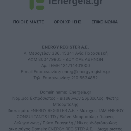
iEnergeia.gr
ΠΟΙΟΙ ΕΙΜΑΣΤΕ
ΟΡΟΙ ΧΡΗΣΗΣ
ΕΠΙΚΟΙΝΩΝΙΑ
ENERGY REGISTER Α.Ε.
Λ. Μεσογείων 336, 15341 Αγία Παρασκευή
ΑΦΜ 800479805 - ΔΟΥ ΦΑΕ ΑΘΗΝΩΝ
Αρ. ΓΕΜΗ 124714401000
E-mail Επικοινωνίας:
enreg@energyregister.gr
Τηλ. Επικοινωνίας: 210 6534882
Domain name: iEnergeia.gr
Νόμιμος Εκπρόσωπος - Διευθύνων Σύμβουλος: Φώτης
Μπορμπόλης
Ιδιοκτησία: ENERGY REGISTER Α.Ε. - Μέτοχοι: TAM ENERGY
CONSULTANTS LTD / Ελένη Μπορμπόλη / Γιώργος
Δεληγιάννης / Γιώτα Ευαγγελή / Νίκος Ανδριόπουλος
Δικαιούχος Domain: ENERGY REGISTER Α.Ε. - Διαχειριστής