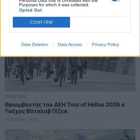
Personal Data that Is Unrelated with the
Purposes for which it was collected.
Opted Out
CONFIRM
Data Deletion
Data Access
Privacy Policy
ΧΡΗΣΤΙΚΑ
Θριαμβευτής του ΔΕΗ Tour of Hellas 2026 ο
Τσέχος Βάτσλαβ Γέζεκ
11/05/2026 - 14:53