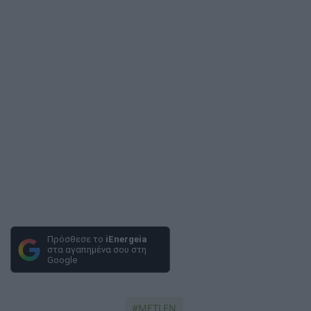
Πρόσθεσε το
iEnergeia
στα αγαπημένα σου στη
Google
METLEN