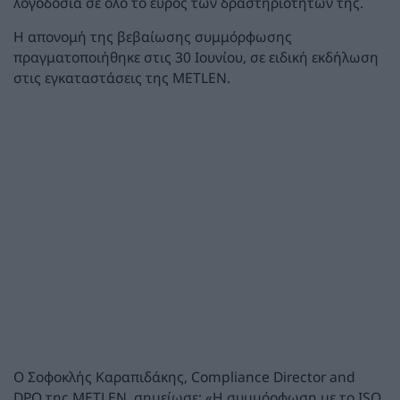
λογοδοσία σε όλο το εύρος των δραστηριοτήτων της.
Η απονομή της βεβαίωσης συμμόρφωσης
πραγματοποιήθηκε στις 30 Ιουνίου, σε ειδική εκδήλωση
στις εγκαταστάσεις της METLEN.
Ο Σοφοκλής Καραπιδάκης, Compliance Director and
DPO της METLEN, σημείωσε: «Η συμμόρφωση με το ISO