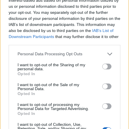
interest-based ads based on personal information utilized by
METLEN: Ιστορικά υψηλές επιδόσεις κατά το
us or personal information disclosed to third parties prior to
Α’ Εξάμηνο του 2026 σε όλους τους βασικούς
your opt-out. You may separately opt-out of the further
χρηματοοικονομικούς δείκτες
disclosure of your personal information by third parties on the
IAB’s list of downstream participants. This information may
06/08/2026 - 11:20
also be disclosed by us to third parties on the
IAB’s List of
Downstream Participants
that may further disclose it to other
third parties.
Personal Data Processing Opt Outs
I want to opt-out of the Sharing of my
personal data.
Opted In
I want to opt-out of the Sale of my
Personal Data.
Opted In
I want to opt-out of processing my
ΝΕΕΣ ΤΕΧΝΟΛΟΓΙΕΣ
Personal Data for Targeted Advertising.
Opted In
Μυτιληναίος: Η εξασφάλιση της εμπορικής
συμφωνίας προμήθειας γαλλίου αποτελεί
I want to opt-out of Collection, Use,
ορόσημο για την ευρωπαϊκή μεταλλουργία
Retention, Sale, and/or Sharing of my