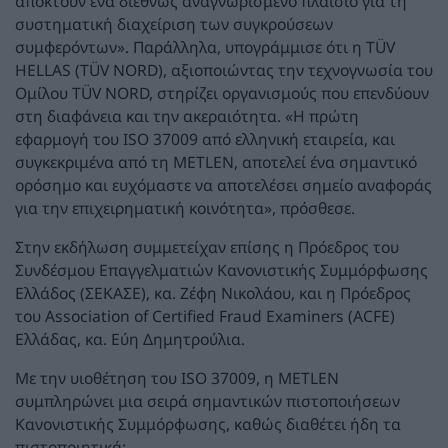
αποκτούν ένα διεθνώς αναγνωρισμένο πλαίσιο για τη
συστηματική διαχείριση των συγκρούσεων
συμφερόντων». Παράλληλα, υπογράμμισε ότι η TÜV
HELLAS (TÜV NORD), αξιοποιώντας την τεχνογνωσία του
Ομίλου TÜV NORD, στηρίζει οργανισμούς που επενδύουν
στη διαφάνεια και την ακεραιότητα. «Η πρώτη
εφαρμογή του ISO 37009 από ελληνική εταιρεία, και
συγκεκριμένα από τη METLEN, αποτελεί ένα σημαντικό
ορόσημο και ευχόμαστε να αποτελέσει σημείο αναφοράς
για την επιχειρηματική κοινότητα», πρόσθεσε.
Στην εκδήλωση συμμετείχαν επίσης η Πρόεδρος του
Συνδέσμου Επαγγελματιών Κανονιστικής Συμμόρφωσης
Ελλάδος (ΣΕΚΑΣΕ), κα. Ζέφη Νικολάου, και η Πρόεδρος
του Association of Certified Fraud Examiners (ACFE)
Ελλάδας, κα. Εύη Δημητρούλια.
Με την υιοθέτηση του ISO 37009, η METLEN
συμπληρώνει μια σειρά σημαντικών πιστοποιήσεων
Κανονιστικής Συμμόρφωσης, καθώς διαθέτει ήδη τα
πιστοποιητικά: