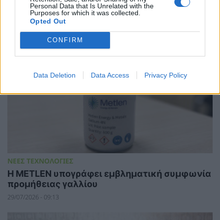
Personal Data that Is Unrelated with the
και τον εφοδιασμό κρίσιμων πρώτων υλών
Purposes for which it was collected.
30/07/2026 - 08:50
Opted Out
CONFIRM
Data Deletion
Data Access
Privacy Policy
ΝΕΕΣ ΤΕΧΝΟΛΟΓΙΕΣ
Η METLEN υπογράφει εμβληματική συμφωνία
προμήθειας γαλλίου
29/07/2026 - 09:13