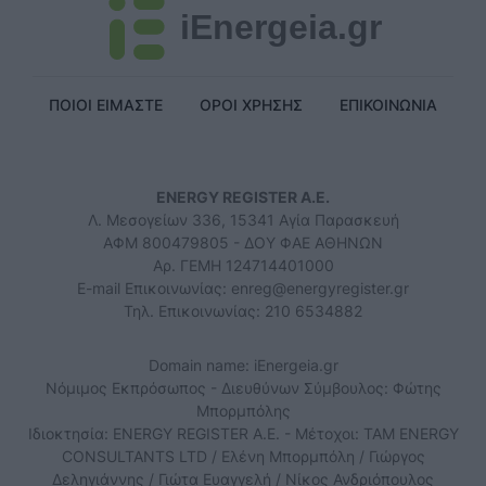
iEnergeia.gr
ΠΟΙΟΙ ΕΙΜΑΣΤΕ
ΟΡΟΙ ΧΡΗΣΗΣ
ΕΠΙΚΟΙΝΩΝΙΑ
ENERGY REGISTER Α.Ε.
Λ. Μεσογείων 336, 15341 Αγία Παρασκευή
ΑΦΜ 800479805 - ΔΟΥ ΦΑΕ ΑΘΗΝΩΝ
Αρ. ΓΕΜΗ 124714401000
E-mail Επικοινωνίας:
enreg@energyregister.gr
Τηλ. Επικοινωνίας: 210 6534882
Domain name: iEnergeia.gr
Νόμιμος Εκπρόσωπος - Διευθύνων Σύμβουλος: Φώτης
Μπορμπόλης
Ιδιοκτησία: ENERGY REGISTER Α.Ε. - Μέτοχοι: TAM ENERGY
CONSULTANTS LTD / Ελένη Μπορμπόλη / Γιώργος
Δεληγιάννης / Γιώτα Ευαγγελή / Νίκος Ανδριόπουλος