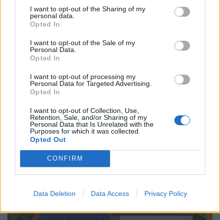
I want to opt-out of the Sharing of my
personal data.
Opted In
I want to opt-out of the Sale of my
Personal Data.
Opted In
I want to opt-out of processing my
Personal Data for Targeted Advertising.
ΚΑΤΑΣΚΕΥΕΣ
Opted In
Συνεργασία ΔΕΗ - Dimand για ανάπτυξη
I want to opt-out of Collection, Use,
πρότυπου βιοκλιματικού κτιρίου στη
Retention, Sale, and/or Sharing of my
Personal Data that Is Unrelated with the
Λεωφόρο Μεσογείων
Purposes for which it was collected.
13/07/2026 - 10:57
Opted Out
CONFIRM
Data Deletion
Data Access
Privacy Policy