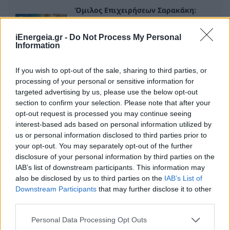
Όμιλος Επιχειρήσεων Σαρακάκη:
Δημοσίευση της τρίτης Έκθεσης
Βιωσιμότητας για το έτος αναφοράς
iEnergeia.gr -
Do Not Process My Personal
2025
Information
08 Ιουλίου 2026
If you wish to opt-out of the sale, sharing to third parties, or
processing of your personal or sensitive information for
Νέα έργα ενεργειακής αναβάθμισης
targeted advertising by us, please use the below opt-out
ενισχύουν τις υποδομές του
section to confirm your selection. Please note that after your
Πανεπιστημίου Δυτικής Μακεδονίας
opt-out request is processed you may continue seeing
08 Ιουλίου 2026
interest-based ads based on personal information utilized by
us or personal information disclosed to third parties prior to
your opt-out. You may separately opt-out of the further
disclosure of your personal information by third parties on the
IAB’s list of downstream participants. This information may
ΣΧΕΤΙΚΑ ΑΡΘΡΑ
also be disclosed by us to third parties on the
IAB’s List of
Downstream Participants
that may further disclose it to other
third parties.
Personal Data Processing Opt Outs